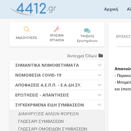
Skip
to
Αρχική
Α
content
ΧΡΗΣΙΜΑ
Υποβολή
ΒΡΙΣΚΕΣ
ΑΝΑΖΗΤΗΣΕΙΣ
ΕΡΓΑΛΕΙΑ
Ερωτημάτων
Άνοιγμα Όλων
ΣΗΜΑΝΤΙΚΑ ΝΟΜΟΘΕΤΗΜΑΤΑ
Απαιτού
ΔΗΜΟΣΙΕΣ ΣΥΜΒΑΣΕΙΣ (Ν. 4412/2016)
ΝΟΜΟΘΕΣΙΑ COVID-19
- Παρακα
ΔΗΜΟΤΙΚΟΣ ΚΩΔΙΚΑΣ (Ν.3463/2006)
- Μπορεί
ΝΟΜΟΘΕΣΙΑ - ΝΟΜΟΛΟΓΙΑ COVID -19
ΑΠΟΦΑΣΕΙΣ Α.Ε.Π.Π. - Ε.Α.ΔΗ.ΣΥ.
ΚΑΛΛΙΚΡΑΤΗΣ (Ν.3852/2010)
και έπει
ΕΡΩΤΗΣΕΙΣ - ΑΠΑΝΤΗΣΕΙΣ
ΠΡΟΔΙΚΑΣΤΙΚΗ ΠΡΟΣΦΥΓΗ
ΕΡΩΤΗΣΕΙΣ - ΑΠΑΝΤΗΣΕΙΣ
ΝΟΜΟΘΕΣΙΑ - ΝΟΜΟΛΟΓΙΑ (ΣΥΝΟΛΟ)
ΓΕΝΙΚΟΙ ΚΑΝΟΝΕΣ
Ν. 4782/2021 - ΤΡΟΠΟΠΟΙΗΣΗ
ΣΥΓΚΕΚΡΙΜΕΝΑ ΕΙΔΗ ΣΥΜΒΑΣΕΩΝ
4412/2016
ΠΡΟΕΤΟΙΜΑΣΙΑ – ΔΗΜΟΣΙΟΤΗΤΑ
ΔΙΑΚΗΡΥΞΕΙΣ ΑΛΛΩΝ ΦΟΡΕΩΝ
ΔΙΕΞΑΓΩΓΗ ΔΙΑΔΙΚΑΣΙΑΣ
ΔΙΚΑΙΟΥΜΕΝΟΙ ΣΥΜΜΕΤΟΧΗΣ
ΓΛΩΣΣΑΡΙ ΣΥΜΒΑΣΕΩΝ
ΔΙΑΔΙΚΑΣΙΕΣ ΑΝΑΘΕΣΗΣ
ΠΡΟΣΦΟΡΕΣ – ΔΙΚΑΙΟΛΟΓΗΤΙΚΑ
ΣΥΜΜΕΤΟΧΗΣ
ΓΛΩΣΣΑΡΙ ΟΜΟΕΙΔΩΝ ΣΥΜΒΑΣΕΩΝ
ΓΕΝΙΚΟΙ ΚΑΝΟΝΕΣ