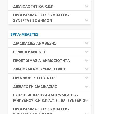
ΕΚΤΕΛΕΣΗ ΥΠΗΡΕΣΙΩΝ
ΕΑΑΔΗΣΥ
ΔΙΚΑΙΟΛΟΓΗΤΙΚΑ Χ.Ε.Π.
ΕΚΤΕΛΕΣΗ ΠΡΟΜΗΘΕΙΩΝ
ΕΑΔΗΣΥ
ΔΙΚΑΙΟΛΟΓΗΤΙΚΑ Χ.Ε.Π.
ΠΡΟΓΡΑΜΜΑΤΙΚΕΣ ΣΥΜΒΑΣΕΙΣ-
ΕΛ.ΣΥΝΕΔΡΙΟ
ΣΥΝΕΡΓΑΣΙΕΣ ΔΗΜΩΝ
ΕΣΗΔΗΣ
ΔΙΑΔΗΜΟΤΙΚΗ ΣΥΝΕΡΓΑΣΙΑ
ΚΗΜΔΗΣ
ΕΡΓΑ-ΜΕΛΕΤΕΣ
ΔΙΕΘΝΕΣ ΚΑΙ ΕΥΡΩΠΑΙΚΟ ΕΠΙΠΕΔΟ
ΜΕΔΗΣΥ-ΜΗΠΥΔΗΣΥ
ΠΡΟΓΡΑΜΜΑΤΙΚΕΣ ΣΥΜΒΑΣΕΙΣ
ΔΙΑΔΙΚΑΣΙΕΣ ΑΝΑΘΕΣΗΣ
ΔΙΑΔΙΚΑΣΙΕΣ ΑΝΑΘΕΣΗΣ
ΓΕΝΙΚΟΙ ΚΑΝΟΝΕΣ
ΣΥΓΚΕΝΤΡΩΤΙΚΕΣ ΔΙΑΔΙΚΑΣΙΕΣ
ΠΕΔΙΟ ΕΦΑΡΜΟΓΗΣ-ΕΝΑΡΞΗ ΙΣΧΥΟΣ
ΠΡΟΕΤΟΙΜΑΣΙΑ-ΔΗΜΟΣΙΟΤΗΤΑ
ΑΝΑΘΕΣΗΣ
ΗΛΕΚΤΡΟΝΙΚΑ ΜΕΣΑ
ΠΙΝΑΚΕΣ ΔΗΜΟΣΝΕΤ
ΓΝΩΜΟΔΟΤΙΚΑ ΟΡΓΑΝΑ-ΕΠΙΤΡΟΠΕΣ
ΔΙΚΑΙΟΥΜΕΝΟΙ ΣΥΜΜΕΤΟΧΗΣ
ΓΕΝΙΚΕΣ ΑΡΧΕΣ ΚΑΙ ΚΑΝΟΝΕΣ
ΠΡΟΕΤΟΙΜΑΣΙΑ
ΔΙΚΑΙΟΥΜΕΝΟΙ ΣΥΜΜΕΤΟΧΗΣ
ΠΡΟΣΦΟΡΕΣ-ΕΓΓΥΗΣΕΙΣ
ΑΞΙΑ ΣΥΜΒΑΣΗΣ
ΕΓΓΡΑΦΑ ΤΗΣ ΣΥΜΒΑΣΗΣ
ΚΡΙΤΗΡΙΑ ΕΠΙΛΟΓΗΣ
ΕΓΓΥΗΣΕΙΣ
ΕΙΔΗ ΣΥΜΒΑΣΕΩΝ
ΔΙΕΞΑΓΩΓΗ ΔΙΑΔΙΚΑΣΙΑΣ
ΔΗΜΟΣΙΕΥΣΕΙΣ
ΛΟΓΟΙ ΑΠΟΚΛΕΙΣΜΟΥ
ΠΡΟΣΦΟΡΕΣ
ΔΙΑΦΟΡΑ
ΑΞΙΟΛΟΓΗΣΗ ΚΑΙ ΑΝΑΘΕΣΗ
ΕΝΑΡΞΗ-ΠΡΟΘΕΣΜΙΕΣ
ΕΣΗΔΗΣ-ΚΗΜΔΗΣ-ΕΑΔΗΣΥ-ΜΕΔΗΣΥ-
ΔΙΚΑΙΟΛΟΓΗΤΙΚΑ ΛΟΓΩΝ
ΜΗΠΥΔΗΣΥ-Κ.Η.Σ.Π.Α.Τ.Ε.- ΕΛ. ΣΥΝΕΔΡΙΟ
ΑΠΟΚΛΕΙΣΜΟΥ & ΚΡΙΤΗΡΙΩΝ
ΑΠΟΤΕΛΕΣΜΑ ΔΙΑΔΙΚΑΣΙΑΣ
ΕΠΙΛΟΓΗΣ
ΠΡΟΣΦΥΓΕΣ-ΕΝΣΤΑΣΕΙΣ
ΕΑΑΔΗΣΥ
ΠΡΟΓΡΑΜΜΑΤΙΚΕΣ ΣΥΜΒΑΣΕΙΣ-
ΕΕΕΣ