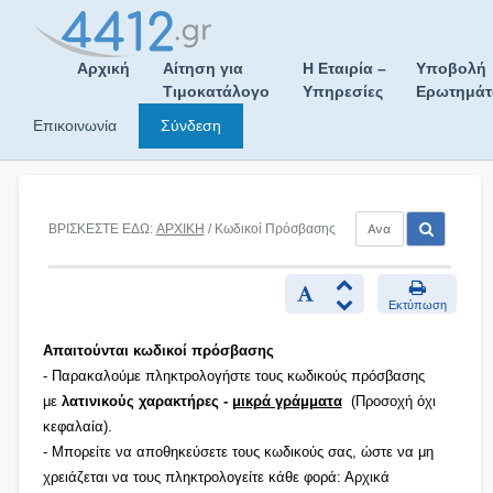
Skip
to
content
Αρχική
Αίτηση για
Η Εταιρία –
Υποβολή
Τιμοκατάλογο
Υπηρεσίες
Ερωτημά
Επικοινωνία
Σύνδεση
ΒΡΙΣΚΕΣΤΕ ΕΔΩ:
ΑΡΧΙΚΗ
/ Κωδικοί Πρόσβασης
Εκτύπωση
Απαιτούνται κωδικοί πρόσβασης
- Παρακαλούμε πληκτρολογήστε τους κωδικούς πρόσβασης
με
λατινικούς χαρακτήρες -
μικρά γράμματα
(Προσοχή όχι
κεφαλαία).
- Μπορείτε να αποθηκεύσετε τους κωδικούς σας, ώστε να μη
χρειάζεται να τους πληκτρολογείτε κάθε φορά: Αρχικά