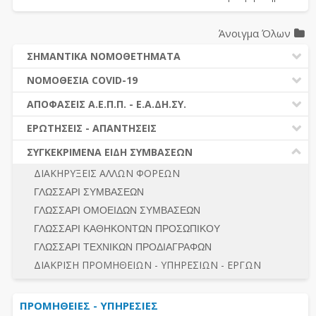
Άνοιγμα Όλων
ΣΗΜΑΝΤΙΚΑ ΝΟΜΟΘΕΤΗΜΑΤΑ
ΔΗΜΟΣΙΕΣ ΣΥΜΒΑΣΕΙΣ (Ν. 4412/2016)
ΝΟΜΟΘΕΣΙΑ COVID-19
ΔΗΜΟΤΙΚΟΣ ΚΩΔΙΚΑΣ (Ν.3463/2006)
ΝΟΜΟΘΕΣΙΑ - ΝΟΜΟΛΟΓΙΑ COVID -19
ΑΠΟΦΑΣΕΙΣ Α.Ε.Π.Π. - Ε.Α.ΔΗ.ΣΥ.
ΚΑΛΛΙΚΡΑΤΗΣ (Ν.3852/2010)
ΕΡΩΤΗΣΕΙΣ - ΑΠΑΝΤΗΣΕΙΣ
ΠΡΟΔΙΚΑΣΤΙΚΗ ΠΡΟΣΦΥΓΗ
ΕΡΩΤΗΣΕΙΣ - ΑΠΑΝΤΗΣΕΙΣ
ΝΟΜΟΘΕΣΙΑ - ΝΟΜΟΛΟΓΙΑ (ΣΥΝΟΛΟ)
ΓΕΝΙΚΟΙ ΚΑΝΟΝΕΣ
Ν. 4782/2021 - ΤΡΟΠΟΠΟΙΗΣΗ 4412/2016
ΣΥΓΚΕΚΡΙΜΕΝΑ ΕΙΔΗ ΣΥΜΒΑΣΕΩΝ
ΠΡΟΕΤΟΙΜΑΣΙΑ – ΔΗΜΟΣΙΟΤΗΤΑ
ΔΙΕΞΑΓΩΓΗ ΔΙΑΔΙΚΑΣΙΑΣ
ΔΙΑΚΗΡΥΞΕΙΣ ΑΛΛΩΝ ΦΟΡΕΩΝ
ΔΙΚΑΙΟΥΜΕΝΟΙ ΣΥΜΜΕΤΟΧΗΣ
ΔΙΑΔΙΚΑΣΙΕΣ ΑΝΑΘΕΣΗΣ
ΓΛΩΣΣΑΡΙ ΣΥΜΒΑΣΕΩΝ
ΠΡΟΣΦΟΡΕΣ – ΔΙΚΑΙΟΛΟΓΗΤΙΚΑ ΣΥΜΜΕΤΟΧΗΣ
ΓΕΝΙΚΟΙ ΚΑΝΟΝΕΣ
ΓΛΩΣΣΑΡΙ ΟΜΟΕΙΔΩΝ ΣΥΜΒΑΣΕΩΝ
ΔΙΕΞΑΓΩΓΗ ΔΙΑΔΙΚΑΣΙΑΣ
ΠΡΟΕΤΟΙΜΑΣΙΑ - ΔΗΜΟΣΙΟΤΗΤΑ
ΓΛΩΣΣΑΡΙ ΚΑΘΗΚΟΝΤΩΝ ΠΡΟΣΩΠΙΚΟΥ
ΕΣΗΔΗΣ – ΚΗΜΔΗΣ
ΛΟΓΟΙ ΑΠΟΚΛΕΙΣΜΟΥ-ΔΙΚΑΙΟΥΜΕΝΟΙ ΣΥΜΜΕΤΟΧΗΣ
ΓΛΩΣΣΑΡΙ ΤΕΧΝΙΚΩΝ ΠΡΟΔΙΑΓΡΑΦΩΝ
ΠΕΡΙΛΗΨΕΙΣ ΑΠΟΦΑΣΕΩΝ Α.Ε.Π.Π. - Ε.Α.ΔΗ.ΣΥ.
ΠΡΟΣΦΟΡΕΣ - ΔΙΚΑΙΟΛΟΓΗΤΙΚΑ ΣΥΜΜΕΤΟΧΗΣ
ΣΥΝΟΛΟ
ΔΙΑΚΡΙΣΗ ΠΡΟΜΗΘΕΙΩΝ - ΥΠΗΡΕΣΙΩΝ - ΕΡΓΩΝ
ΕΝΣΤΑΣΕΙΣ - ΠΡΟΣΦΥΓΕΣ
ΕΚΤΕΛΕΣΗ - ΠΛΗΡΩΜΗ - ΚΡΑΤΗΣΕΙΣ
ΠΡΟΜΗΘΕΙΕΣ - ΥΠΗΡΕΣΙΕΣ
ΕΚΤΕΛΕΣΗ ΕΡΓΩΝ - ΜΕΛΕΤΩΝ