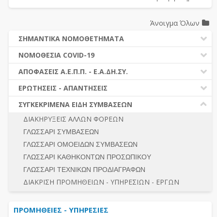
Άνοιγμα Όλων
ΣΗΜΑΝΤΙΚΑ ΝΟΜΟΘΕΤΗΜΑΤΑ
ΔΗΜΟΣΙΕΣ ΣΥΜΒΑΣΕΙΣ (Ν. 4412/2016)
ΝΟΜΟΘΕΣΙΑ COVID-19
ΔΗΜΟΤΙΚΟΣ ΚΩΔΙΚΑΣ (Ν.3463/2006)
ΝΟΜΟΘΕΣΙΑ - ΝΟΜΟΛΟΓΙΑ COVID -19
ΑΠΟΦΑΣΕΙΣ Α.Ε.Π.Π. - Ε.Α.ΔΗ.ΣΥ.
ΚΑΛΛΙΚΡΑΤΗΣ (Ν.3852/2010)
ΕΡΩΤΗΣΕΙΣ - ΑΠΑΝΤΗΣΕΙΣ
ΠΡΟΔΙΚΑΣΤΙΚΗ ΠΡΟΣΦΥΓΗ
ΕΡΩΤΗΣΕΙΣ - ΑΠΑΝΤΗΣΕΙΣ
ΝΟΜΟΘΕΣΙΑ - ΝΟΜΟΛΟΓΙΑ (ΣΥΝΟΛΟ)
ΓΕΝΙΚΟΙ ΚΑΝΟΝΕΣ
Ν. 4782/2021 - ΤΡΟΠΟΠΟΙΗΣΗ 4412/2016
ΣΥΓΚΕΚΡΙΜΕΝΑ ΕΙΔΗ ΣΥΜΒΑΣΕΩΝ
ΠΡΟΕΤΟΙΜΑΣΙΑ – ΔΗΜΟΣΙΟΤΗΤΑ
ΔΙΕΞΑΓΩΓΗ ΔΙΑΔΙΚΑΣΙΑΣ
ΔΙΑΚΗΡΥΞΕΙΣ ΑΛΛΩΝ ΦΟΡΕΩΝ
ΔΙΚΑΙΟΥΜΕΝΟΙ ΣΥΜΜΕΤΟΧΗΣ
ΔΙΑΔΙΚΑΣΙΕΣ ΑΝΑΘΕΣΗΣ
ΓΛΩΣΣΑΡΙ ΣΥΜΒΑΣΕΩΝ
ΠΡΟΣΦΟΡΕΣ – ΔΙΚΑΙΟΛΟΓΗΤΙΚΑ ΣΥΜΜΕΤΟΧΗΣ
ΓΕΝΙΚΟΙ ΚΑΝΟΝΕΣ
ΓΛΩΣΣΑΡΙ ΟΜΟΕΙΔΩΝ ΣΥΜΒΑΣΕΩΝ
ΔΙΕΞΑΓΩΓΗ ΔΙΑΔΙΚΑΣΙΑΣ
ΠΡΟΕΤΟΙΜΑΣΙΑ - ΔΗΜΟΣΙΟΤΗΤΑ
ΓΛΩΣΣΑΡΙ ΚΑΘΗΚΟΝΤΩΝ ΠΡΟΣΩΠΙΚΟΥ
ΕΣΗΔΗΣ – ΚΗΜΔΗΣ
ΛΟΓΟΙ ΑΠΟΚΛΕΙΣΜΟΥ-ΔΙΚΑΙΟΥΜΕΝΟΙ ΣΥΜΜΕΤΟΧΗΣ
ΓΛΩΣΣΑΡΙ ΤΕΧΝΙΚΩΝ ΠΡΟΔΙΑΓΡΑΦΩΝ
ΠΕΡΙΛΗΨΕΙΣ ΑΠΟΦΑΣΕΩΝ Α.Ε.Π.Π. - Ε.Α.ΔΗ.ΣΥ.
ΠΡΟΣΦΟΡΕΣ - ΔΙΚΑΙΟΛΟΓΗΤΙΚΑ ΣΥΜΜΕΤΟΧΗΣ
ΣΥΝΟΛΟ
ΔΙΑΚΡΙΣΗ ΠΡΟΜΗΘΕΙΩΝ - ΥΠΗΡΕΣΙΩΝ - ΕΡΓΩΝ
ΕΝΣΤΑΣΕΙΣ - ΠΡΟΣΦΥΓΕΣ
ΕΚΤΕΛΕΣΗ - ΠΛΗΡΩΜΗ - ΚΡΑΤΗΣΕΙΣ
ΠΡΟΜΗΘΕΙΕΣ - ΥΠΗΡΕΣΙΕΣ
ΕΚΤΕΛΕΣΗ ΕΡΓΩΝ - ΜΕΛΕΤΩΝ