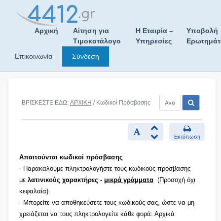
Skip
to
content
Αρχική
Αίτηση για
Η Εταιρία –
Υποβολή
Τιμοκατάλογο
Υπηρεσίες
Ερωτημά
Επικοινωνία
Σύνδεση
ΒΡΙΣΚΕΣΤΕ ΕΔΩ:
ΑΡΧΙΚΗ
/ Κωδικοί Πρόσβασης
Εκτύπωση
Απαιτούνται κωδικοί πρόσβασης
- Παρακαλούμε πληκτρολογήστε τους κωδικούς πρόσβασης
με
λατινικούς χαρακτήρες -
μικρά γράμματα
(Προσοχή όχι
κεφαλαία).
- Μπορείτε να αποθηκεύσετε τους κωδικούς σας, ώστε να μη
χρειάζεται να τους πληκτρολογείτε κάθε φορά: Αρχικά