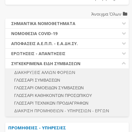
Άνοιγμα Όλων
ΣΗΜΑΝΤΙΚΑ ΝΟΜΟΘΕΤΗΜΑΤΑ
ΔΗΜΟΣΙΕΣ ΣΥΜΒΑΣΕΙΣ (Ν. 4412/2016)
ΝΟΜΟΘΕΣΙΑ COVID-19
ΔΗΜΟΤΙΚΟΣ ΚΩΔΙΚΑΣ (Ν.3463/2006)
ΝΟΜΟΘΕΣΙΑ - ΝΟΜΟΛΟΓΙΑ COVID -19
ΑΠΟΦΑΣΕΙΣ Α.Ε.Π.Π. - Ε.Α.ΔΗ.ΣΥ.
ΚΑΛΛΙΚΡΑΤΗΣ (Ν.3852/2010)
ΕΡΩΤΗΣΕΙΣ - ΑΠΑΝΤΗΣΕΙΣ
ΠΡΟΔΙΚΑΣΤΙΚΗ ΠΡΟΣΦΥΓΗ
ΕΡΩΤΗΣΕΙΣ - ΑΠΑΝΤΗΣΕΙΣ
ΝΟΜΟΘΕΣΙΑ - ΝΟΜΟΛΟΓΙΑ (ΣΥΝΟΛΟ)
ΓΕΝΙΚΟΙ ΚΑΝΟΝΕΣ
Ν. 4782/2021 - ΤΡΟΠΟΠΟΙΗΣΗ 4412/2016
ΣΥΓΚΕΚΡΙΜΕΝΑ ΕΙΔΗ ΣΥΜΒΑΣΕΩΝ
ΠΡΟΕΤΟΙΜΑΣΙΑ – ΔΗΜΟΣΙΟΤΗΤΑ
ΔΙΕΞΑΓΩΓΗ ΔΙΑΔΙΚΑΣΙΑΣ
ΔΙΑΚΗΡΥΞΕΙΣ ΑΛΛΩΝ ΦΟΡΕΩΝ
ΔΙΚΑΙΟΥΜΕΝΟΙ ΣΥΜΜΕΤΟΧΗΣ
ΔΙΑΔΙΚΑΣΙΕΣ ΑΝΑΘΕΣΗΣ
ΓΛΩΣΣΑΡΙ ΣΥΜΒΑΣΕΩΝ
ΠΡΟΣΦΟΡΕΣ – ΔΙΚΑΙΟΛΟΓΗΤΙΚΑ ΣΥΜΜΕΤΟΧΗΣ
ΓΕΝΙΚΟΙ ΚΑΝΟΝΕΣ
ΓΛΩΣΣΑΡΙ ΟΜΟΕΙΔΩΝ ΣΥΜΒΑΣΕΩΝ
ΔΙΕΞΑΓΩΓΗ ΔΙΑΔΙΚΑΣΙΑΣ
ΠΡΟΕΤΟΙΜΑΣΙΑ - ΔΗΜΟΣΙΟΤΗΤΑ
ΓΛΩΣΣΑΡΙ ΚΑΘΗΚΟΝΤΩΝ ΠΡΟΣΩΠΙΚΟΥ
ΕΣΗΔΗΣ – ΚΗΜΔΗΣ
ΛΟΓΟΙ ΑΠΟΚΛΕΙΣΜΟΥ-ΔΙΚΑΙΟΥΜΕΝΟΙ ΣΥΜΜΕΤΟΧΗΣ
ΓΛΩΣΣΑΡΙ ΤΕΧΝΙΚΩΝ ΠΡΟΔΙΑΓΡΑΦΩΝ
ΠΕΡΙΛΗΨΕΙΣ ΑΠΟΦΑΣΕΩΝ Α.Ε.Π.Π. - Ε.Α.ΔΗ.ΣΥ.
ΠΡΟΣΦΟΡΕΣ - ΔΙΚΑΙΟΛΟΓΗΤΙΚΑ ΣΥΜΜΕΤΟΧΗΣ
ΣΥΝΟΛΟ
ΔΙΑΚΡΙΣΗ ΠΡΟΜΗΘΕΙΩΝ - ΥΠΗΡΕΣΙΩΝ - ΕΡΓΩΝ
ΕΝΣΤΑΣΕΙΣ - ΠΡΟΣΦΥΓΕΣ
ΕΚΤΕΛΕΣΗ - ΠΛΗΡΩΜΗ - ΚΡΑΤΗΣΕΙΣ
ΠΡΟΜΗΘΕΙΕΣ - ΥΠΗΡΕΣΙΕΣ
ΕΚΤΕΛΕΣΗ ΕΡΓΩΝ - ΜΕΛΕΤΩΝ