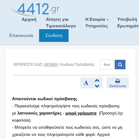
Skip
to
content
Αρχική
Αίτηση για
Η Εταιρία –
Υποβολή
Τιμοκατάλογο
Υπηρεσίες
Ερωτημά
Επικοινωνία
Σύνδεση
ΒΡΙΣΚΕΣΤΕ ΕΔΩ:
ΑΡΧΙΚΗ
/ Κωδικοί Πρόσβασης
Εκτύπωση
Απαιτούνται κωδικοί πρόσβασης
- Παρακαλούμε πληκτρολογήστε τους κωδικούς πρόσβασης
με
λατινικούς χαρακτήρες -
μικρά γράμματα
(Προσοχή όχι
κεφαλαία).
- Μπορείτε να αποθηκεύσετε τους κωδικούς σας, ώστε να μη
χρειάζεται να τους πληκτρολογείτε κάθε φορά: Αρχικά