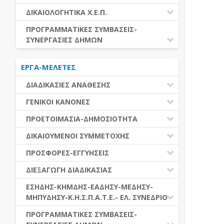
ΕΚΤΕΛΕΣΗ ΥΠΗΡΕΣΙΩΝ
ΕΑΑΔΗΣΥ
ΔΙΚΑΙΟΛΟΓΗΤΙΚΑ Χ.Ε.Π.
ΕΚΤΕΛΕΣΗ ΠΡΟΜΗΘΕΙΩΝ
ΕΑΔΗΣΥ
ΔΙΚΑΙΟΛΟΓΗΤΙΚΑ Χ.Ε.Π.
ΠΡΟΓΡΑΜΜΑΤΙΚΕΣ ΣΥΜΒΑΣΕΙΣ-
ΕΛ.ΣΥΝΕΔΡΙΟ
ΣΥΝΕΡΓΑΣΙΕΣ ΔΗΜΩΝ
ΕΣΗΔΗΣ
ΔΙΑΔΗΜΟΤΙΚΗ ΣΥΝΕΡΓΑΣΙΑ
ΚΗΜΔΗΣ
ΕΡΓΑ-ΜΕΛΕΤΕΣ
ΔΙΕΘΝΕΣ ΚΑΙ ΕΥΡΩΠΑΙΚΟ ΕΠΙΠΕΔΟ
ΜΕΔΗΣΥ-ΜΗΠΥΔΗΣΥ
ΠΡΟΓΡΑΜΜΑΤΙΚΕΣ ΣΥΜΒΑΣΕΙΣ
ΔΙΑΔΙΚΑΣΙΕΣ ΑΝΑΘΕΣΗΣ
ΔΙΑΔΙΚΑΣΙΕΣ ΑΝΑΘΕΣΗΣ
ΓΕΝΙΚΟΙ ΚΑΝΟΝΕΣ
ΣΥΓΚΕΝΤΡΩΤΙΚΕΣ ΔΙΑΔΙΚΑΣΙΕΣ
ΠΕΔΙΟ ΕΦΑΡΜΟΓΗΣ-ΕΝΑΡΞΗ ΙΣΧΥΟΣ
ΠΡΟΕΤΟΙΜΑΣΙΑ-ΔΗΜΟΣΙΟΤΗΤΑ
ΑΝΑΘΕΣΗΣ
ΗΛΕΚΤΡΟΝΙΚΑ ΜΕΣΑ
ΠΙΝΑΚΕΣ ΔΗΜΟΣΝΕΤ
ΓΝΩΜΟΔΟΤΙΚΑ ΟΡΓΑΝΑ-ΕΠΙΤΡΟΠΕΣ
ΔΙΚΑΙΟΥΜΕΝΟΙ ΣΥΜΜΕΤΟΧΗΣ
ΓΕΝΙΚΕΣ ΑΡΧΕΣ ΚΑΙ ΚΑΝΟΝΕΣ
ΠΡΟΕΤΟΙΜΑΣΙΑ
ΔΙΚΑΙΟΥΜΕΝΟΙ ΣΥΜΜΕΤΟΧΗΣ
ΠΡΟΣΦΟΡΕΣ-ΕΓΓΥΗΣΕΙΣ
ΑΞΙΑ ΣΥΜΒΑΣΗΣ
ΕΓΓΡΑΦΑ ΤΗΣ ΣΥΜΒΑΣΗΣ
ΚΡΙΤΗΡΙΑ ΕΠΙΛΟΓΗΣ
ΕΓΓΥΗΣΕΙΣ
ΕΙΔΗ ΣΥΜΒΑΣΕΩΝ
ΔΙΕΞΑΓΩΓΗ ΔΙΑΔΙΚΑΣΙΑΣ
ΔΗΜΟΣΙΕΥΣΕΙΣ
ΛΟΓΟΙ ΑΠΟΚΛΕΙΣΜΟΥ
ΠΡΟΣΦΟΡΕΣ
ΔΙΑΦΟΡΑ
ΑΞΙΟΛΟΓΗΣΗ ΚΑΙ ΑΝΑΘΕΣΗ
ΕΝΑΡΞΗ-ΠΡΟΘΕΣΜΙΕΣ
ΕΣΗΔΗΣ-ΚΗΜΔΗΣ-ΕΑΔΗΣΥ-ΜΕΔΗΣΥ-
ΔΙΚΑΙΟΛΟΓΗΤΙΚΑ ΛΟΓΩΝ
ΜΗΠΥΔΗΣΥ-Κ.Η.Σ.Π.Α.Τ.Ε.- ΕΛ. ΣΥΝΕΔΡΙΟ
ΑΠΟΚΛΕΙΣΜΟΥ & ΚΡΙΤΗΡΙΩΝ
ΑΠΟΤΕΛΕΣΜΑ ΔΙΑΔΙΚΑΣΙΑΣ
ΕΠΙΛΟΓΗΣ
ΠΡΟΣΦΥΓΕΣ-ΕΝΣΤΑΣΕΙΣ
ΕΑΑΔΗΣΥ
ΠΡΟΓΡΑΜΜΑΤΙΚΕΣ ΣΥΜΒΑΣΕΙΣ-
ΕΕΕΣ