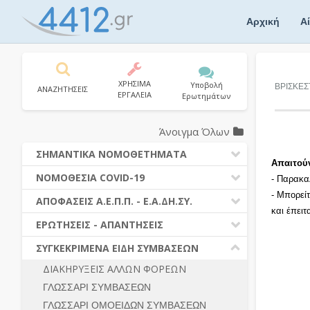
Skip
to
Αρχική
Α
content
ΧΡΗΣΙΜΑ
Υποβολή
ΒΡΙΣΚΕΣ
ΑΝΑΖΗΤΗΣΕΙΣ
ΕΡΓΑΛΕΙΑ
Ερωτημάτων
Άνοιγμα Όλων
ΣΗΜΑΝΤΙΚΑ ΝΟΜΟΘΕΤΗΜΑΤΑ
Απαιτού
ΔΗΜΟΣΙΕΣ ΣΥΜΒΑΣΕΙΣ (Ν. 4412/2016)
ΝΟΜΟΘΕΣΙΑ COVID-19
- Παρακα
ΔΗΜΟΤΙΚΟΣ ΚΩΔΙΚΑΣ (Ν.3463/2006)
- Μπορεί
ΝΟΜΟΘΕΣΙΑ - ΝΟΜΟΛΟΓΙΑ COVID -19
ΑΠΟΦΑΣΕΙΣ Α.Ε.Π.Π. - Ε.Α.ΔΗ.ΣΥ.
ΚΑΛΛΙΚΡΑΤΗΣ (Ν.3852/2010)
και έπει
ΕΡΩΤΗΣΕΙΣ - ΑΠΑΝΤΗΣΕΙΣ
ΠΡΟΔΙΚΑΣΤΙΚΗ ΠΡΟΣΦΥΓΗ
ΕΡΩΤΗΣΕΙΣ - ΑΠΑΝΤΗΣΕΙΣ
ΝΟΜΟΘΕΣΙΑ - ΝΟΜΟΛΟΓΙΑ (ΣΥΝΟΛΟ)
ΓΕΝΙΚΟΙ ΚΑΝΟΝΕΣ
Ν. 4782/2021 - ΤΡΟΠΟΠΟΙΗΣΗ
ΣΥΓΚΕΚΡΙΜΕΝΑ ΕΙΔΗ ΣΥΜΒΑΣΕΩΝ
4412/2016
ΠΡΟΕΤΟΙΜΑΣΙΑ – ΔΗΜΟΣΙΟΤΗΤΑ
ΔΙΑΚΗΡΥΞΕΙΣ ΑΛΛΩΝ ΦΟΡΕΩΝ
ΔΙΕΞΑΓΩΓΗ ΔΙΑΔΙΚΑΣΙΑΣ
ΔΙΚΑΙΟΥΜΕΝΟΙ ΣΥΜΜΕΤΟΧΗΣ
ΓΛΩΣΣΑΡΙ ΣΥΜΒΑΣΕΩΝ
ΔΙΑΔΙΚΑΣΙΕΣ ΑΝΑΘΕΣΗΣ
ΠΡΟΣΦΟΡΕΣ – ΔΙΚΑΙΟΛΟΓΗΤΙΚΑ
ΣΥΜΜΕΤΟΧΗΣ
ΓΛΩΣΣΑΡΙ ΟΜΟΕΙΔΩΝ ΣΥΜΒΑΣΕΩΝ
ΓΕΝΙΚΟΙ ΚΑΝΟΝΕΣ