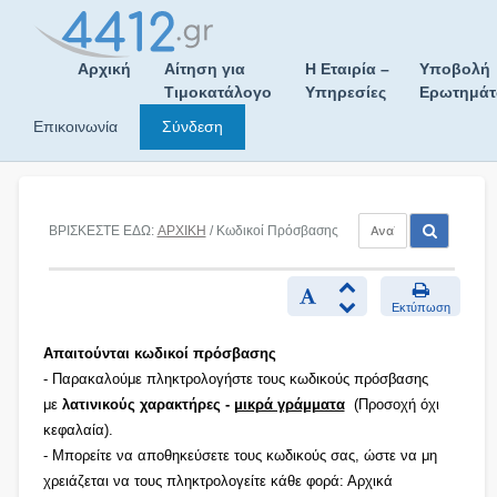
Skip
to
content
Αρχική
Αίτηση για
Η Εταιρία –
Υποβολή
Τιμοκατάλογο
Υπηρεσίες
Ερωτημά
Επικοινωνία
Σύνδεση
ΒΡΙΣΚΕΣΤΕ ΕΔΩ:
ΑΡΧΙΚΗ
/ Κωδικοί Πρόσβασης
Εκτύπωση
Απαιτούνται κωδικοί πρόσβασης
- Παρακαλούμε πληκτρολογήστε τους κωδικούς πρόσβασης
με
λατινικούς χαρακτήρες -
μικρά γράμματα
(Προσοχή όχι
κεφαλαία).
- Μπορείτε να αποθηκεύσετε τους κωδικούς σας, ώστε να μη
χρειάζεται να τους πληκτρολογείτε κάθε φορά: Αρχικά