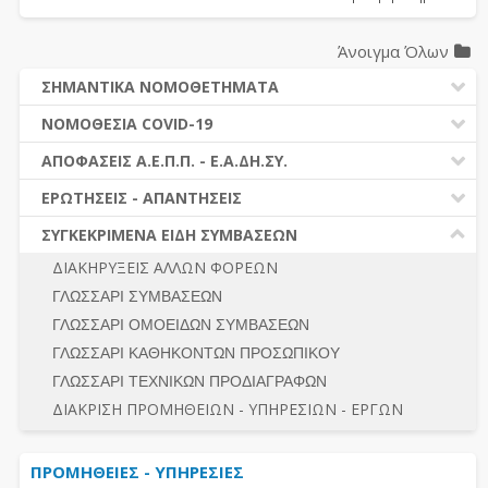
Άνοιγμα Όλων
ΣΗΜΑΝΤΙΚΑ ΝΟΜΟΘΕΤΗΜΑΤΑ
ΔΗΜΟΣΙΕΣ ΣΥΜΒΑΣΕΙΣ (Ν. 4412/2016)
ΝΟΜΟΘΕΣΙΑ COVID-19
ΔΗΜΟΤΙΚΟΣ ΚΩΔΙΚΑΣ (Ν.3463/2006)
ΝΟΜΟΘΕΣΙΑ - ΝΟΜΟΛΟΓΙΑ COVID -19
ΑΠΟΦΑΣΕΙΣ Α.Ε.Π.Π. - Ε.Α.ΔΗ.ΣΥ.
ΚΑΛΛΙΚΡΑΤΗΣ (Ν.3852/2010)
ΕΡΩΤΗΣΕΙΣ - ΑΠΑΝΤΗΣΕΙΣ
ΠΡΟΔΙΚΑΣΤΙΚΗ ΠΡΟΣΦΥΓΗ
ΕΡΩΤΗΣΕΙΣ - ΑΠΑΝΤΗΣΕΙΣ
ΝΟΜΟΘΕΣΙΑ - ΝΟΜΟΛΟΓΙΑ (ΣΥΝΟΛΟ)
ΓΕΝΙΚΟΙ ΚΑΝΟΝΕΣ
Ν. 4782/2021 - ΤΡΟΠΟΠΟΙΗΣΗ 4412/2016
ΣΥΓΚΕΚΡΙΜΕΝΑ ΕΙΔΗ ΣΥΜΒΑΣΕΩΝ
ΠΡΟΕΤΟΙΜΑΣΙΑ – ΔΗΜΟΣΙΟΤΗΤΑ
ΔΙΕΞΑΓΩΓΗ ΔΙΑΔΙΚΑΣΙΑΣ
ΔΙΑΚΗΡΥΞΕΙΣ ΑΛΛΩΝ ΦΟΡΕΩΝ
ΔΙΚΑΙΟΥΜΕΝΟΙ ΣΥΜΜΕΤΟΧΗΣ
ΔΙΑΔΙΚΑΣΙΕΣ ΑΝΑΘΕΣΗΣ
ΓΛΩΣΣΑΡΙ ΣΥΜΒΑΣΕΩΝ
ΠΡΟΣΦΟΡΕΣ – ΔΙΚΑΙΟΛΟΓΗΤΙΚΑ ΣΥΜΜΕΤΟΧΗΣ
ΓΕΝΙΚΟΙ ΚΑΝΟΝΕΣ
ΓΛΩΣΣΑΡΙ ΟΜΟΕΙΔΩΝ ΣΥΜΒΑΣΕΩΝ
ΔΙΕΞΑΓΩΓΗ ΔΙΑΔΙΚΑΣΙΑΣ
ΠΡΟΕΤΟΙΜΑΣΙΑ - ΔΗΜΟΣΙΟΤΗΤΑ
ΓΛΩΣΣΑΡΙ ΚΑΘΗΚΟΝΤΩΝ ΠΡΟΣΩΠΙΚΟΥ
ΕΣΗΔΗΣ – ΚΗΜΔΗΣ
ΛΟΓΟΙ ΑΠΟΚΛΕΙΣΜΟΥ-ΔΙΚΑΙΟΥΜΕΝΟΙ ΣΥΜΜΕΤΟΧΗΣ
ΓΛΩΣΣΑΡΙ ΤΕΧΝΙΚΩΝ ΠΡΟΔΙΑΓΡΑΦΩΝ
ΠΕΡΙΛΗΨΕΙΣ ΑΠΟΦΑΣΕΩΝ Α.Ε.Π.Π. - Ε.Α.ΔΗ.ΣΥ.
ΠΡΟΣΦΟΡΕΣ - ΔΙΚΑΙΟΛΟΓΗΤΙΚΑ ΣΥΜΜΕΤΟΧΗΣ
ΣΥΝΟΛΟ
ΔΙΑΚΡΙΣΗ ΠΡΟΜΗΘΕΙΩΝ - ΥΠΗΡΕΣΙΩΝ - ΕΡΓΩΝ
ΕΝΣΤΑΣΕΙΣ - ΠΡΟΣΦΥΓΕΣ
ΕΚΤΕΛΕΣΗ - ΠΛΗΡΩΜΗ - ΚΡΑΤΗΣΕΙΣ
ΠΡΟΜΗΘΕΙΕΣ - ΥΠΗΡΕΣΙΕΣ
ΕΚΤΕΛΕΣΗ ΕΡΓΩΝ - ΜΕΛΕΤΩΝ