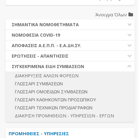
Άνοιγμα Όλων
ΣΗΜΑΝΤΙΚΑ ΝΟΜΟΘΕΤΗΜΑΤΑ
ΔΗΜΟΣΙΕΣ ΣΥΜΒΑΣΕΙΣ (Ν. 4412/2016)
ΝΟΜΟΘΕΣΙΑ COVID-19
ΔΗΜΟΤΙΚΟΣ ΚΩΔΙΚΑΣ (Ν.3463/2006)
ΝΟΜΟΘΕΣΙΑ - ΝΟΜΟΛΟΓΙΑ COVID -19
ΑΠΟΦΑΣΕΙΣ Α.Ε.Π.Π. - Ε.Α.ΔΗ.ΣΥ.
ΚΑΛΛΙΚΡΑΤΗΣ (Ν.3852/2010)
ΕΡΩΤΗΣΕΙΣ - ΑΠΑΝΤΗΣΕΙΣ
ΠΡΟΔΙΚΑΣΤΙΚΗ ΠΡΟΣΦΥΓΗ
ΕΡΩΤΗΣΕΙΣ - ΑΠΑΝΤΗΣΕΙΣ
ΝΟΜΟΘΕΣΙΑ - ΝΟΜΟΛΟΓΙΑ (ΣΥΝΟΛΟ)
ΓΕΝΙΚΟΙ ΚΑΝΟΝΕΣ
Ν. 4782/2021 - ΤΡΟΠΟΠΟΙΗΣΗ 4412/2016
ΣΥΓΚΕΚΡΙΜΕΝΑ ΕΙΔΗ ΣΥΜΒΑΣΕΩΝ
ΠΡΟΕΤΟΙΜΑΣΙΑ – ΔΗΜΟΣΙΟΤΗΤΑ
ΔΙΕΞΑΓΩΓΗ ΔΙΑΔΙΚΑΣΙΑΣ
ΔΙΑΚΗΡΥΞΕΙΣ ΑΛΛΩΝ ΦΟΡΕΩΝ
ΔΙΚΑΙΟΥΜΕΝΟΙ ΣΥΜΜΕΤΟΧΗΣ
ΔΙΑΔΙΚΑΣΙΕΣ ΑΝΑΘΕΣΗΣ
ΓΛΩΣΣΑΡΙ ΣΥΜΒΑΣΕΩΝ
ΠΡΟΣΦΟΡΕΣ – ΔΙΚΑΙΟΛΟΓΗΤΙΚΑ ΣΥΜΜΕΤΟΧΗΣ
ΓΕΝΙΚΟΙ ΚΑΝΟΝΕΣ
ΓΛΩΣΣΑΡΙ ΟΜΟΕΙΔΩΝ ΣΥΜΒΑΣΕΩΝ
ΔΙΕΞΑΓΩΓΗ ΔΙΑΔΙΚΑΣΙΑΣ
ΠΡΟΕΤΟΙΜΑΣΙΑ - ΔΗΜΟΣΙΟΤΗΤΑ
ΓΛΩΣΣΑΡΙ ΚΑΘΗΚΟΝΤΩΝ ΠΡΟΣΩΠΙΚΟΥ
ΕΣΗΔΗΣ – ΚΗΜΔΗΣ
ΛΟΓΟΙ ΑΠΟΚΛΕΙΣΜΟΥ-ΔΙΚΑΙΟΥΜΕΝΟΙ ΣΥΜΜΕΤΟΧΗΣ
ΓΛΩΣΣΑΡΙ ΤΕΧΝΙΚΩΝ ΠΡΟΔΙΑΓΡΑΦΩΝ
ΠΕΡΙΛΗΨΕΙΣ ΑΠΟΦΑΣΕΩΝ Α.Ε.Π.Π. - Ε.Α.ΔΗ.ΣΥ.
ΠΡΟΣΦΟΡΕΣ - ΔΙΚΑΙΟΛΟΓΗΤΙΚΑ ΣΥΜΜΕΤΟΧΗΣ
ΣΥΝΟΛΟ
ΔΙΑΚΡΙΣΗ ΠΡΟΜΗΘΕΙΩΝ - ΥΠΗΡΕΣΙΩΝ - ΕΡΓΩΝ
ΕΝΣΤΑΣΕΙΣ - ΠΡΟΣΦΥΓΕΣ
ΕΚΤΕΛΕΣΗ - ΠΛΗΡΩΜΗ - ΚΡΑΤΗΣΕΙΣ
ΠΡΟΜΗΘΕΙΕΣ - ΥΠΗΡΕΣΙΕΣ
ΕΚΤΕΛΕΣΗ ΕΡΓΩΝ - ΜΕΛΕΤΩΝ