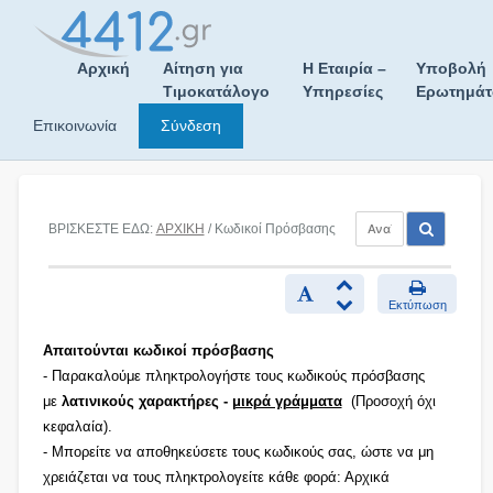
Skip
to
content
Αρχική
Αίτηση για
Η Εταιρία –
Υποβολή
Τιμοκατάλογο
Υπηρεσίες
Ερωτημά
Επικοινωνία
Σύνδεση
ΒΡΙΣΚΕΣΤΕ ΕΔΩ:
ΑΡΧΙΚΗ
/ Κωδικοί Πρόσβασης
Εκτύπωση
Απαιτούνται κωδικοί πρόσβασης
- Παρακαλούμε πληκτρολογήστε τους κωδικούς πρόσβασης
με
λατινικούς χαρακτήρες -
μικρά γράμματα
(Προσοχή όχι
κεφαλαία).
- Μπορείτε να αποθηκεύσετε τους κωδικούς σας, ώστε να μη
χρειάζεται να τους πληκτρολογείτε κάθε φορά: Αρχικά