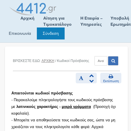
Skip
to
content
Αρχική
Αίτηση για
Η Εταιρία –
Υποβολή
Τιμοκατάλογο
Υπηρεσίες
Ερωτημά
Επικοινωνία
Σύνδεση
ΒΡΙΣΚΕΣΤΕ ΕΔΩ:
ΑΡΧΙΚΗ
/ Κωδικοί Πρόσβασης
Εκτύπωση
Απαιτούνται κωδικοί πρόσβασης
- Παρακαλούμε πληκτρολογήστε τους κωδικούς πρόσβασης
με
λατινικούς χαρακτήρες -
μικρά γράμματα
(Προσοχή όχι
κεφαλαία).
- Μπορείτε να αποθηκεύσετε τους κωδικούς σας, ώστε να μη
χρειάζεται να τους πληκτρολογείτε κάθε φορά: Αρχικά