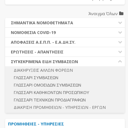
Άνοιγμα Όλων
ΣΗΜΑΝΤΙΚΑ ΝΟΜΟΘΕΤΗΜΑΤΑ
ΔΗΜΟΣΙΕΣ ΣΥΜΒΑΣΕΙΣ (Ν. 4412/2016)
ΝΟΜΟΘΕΣΙΑ COVID-19
ΔΗΜΟΤΙΚΟΣ ΚΩΔΙΚΑΣ (Ν.3463/2006)
ΝΟΜΟΘΕΣΙΑ - ΝΟΜΟΛΟΓΙΑ COVID -19
ΑΠΟΦΑΣΕΙΣ Α.Ε.Π.Π. - Ε.Α.ΔΗ.ΣΥ.
ΚΑΛΛΙΚΡΑΤΗΣ (Ν.3852/2010)
ΕΡΩΤΗΣΕΙΣ - ΑΠΑΝΤΗΣΕΙΣ
ΠΡΟΔΙΚΑΣΤΙΚΗ ΠΡΟΣΦΥΓΗ
ΕΡΩΤΗΣΕΙΣ - ΑΠΑΝΤΗΣΕΙΣ
ΝΟΜΟΘΕΣΙΑ - ΝΟΜΟΛΟΓΙΑ (ΣΥΝΟΛΟ)
ΓΕΝΙΚΟΙ ΚΑΝΟΝΕΣ
Ν. 4782/2021 - ΤΡΟΠΟΠΟΙΗΣΗ 4412/2016
ΣΥΓΚΕΚΡΙΜΕΝΑ ΕΙΔΗ ΣΥΜΒΑΣΕΩΝ
ΠΡΟΕΤΟΙΜΑΣΙΑ – ΔΗΜΟΣΙΟΤΗΤΑ
ΔΙΕΞΑΓΩΓΗ ΔΙΑΔΙΚΑΣΙΑΣ
ΔΙΑΚΗΡΥΞΕΙΣ ΑΛΛΩΝ ΦΟΡΕΩΝ
ΔΙΚΑΙΟΥΜΕΝΟΙ ΣΥΜΜΕΤΟΧΗΣ
ΔΙΑΔΙΚΑΣΙΕΣ ΑΝΑΘΕΣΗΣ
ΓΛΩΣΣΑΡΙ ΣΥΜΒΑΣΕΩΝ
ΠΡΟΣΦΟΡΕΣ – ΔΙΚΑΙΟΛΟΓΗΤΙΚΑ ΣΥΜΜΕΤΟΧΗΣ
ΓΕΝΙΚΟΙ ΚΑΝΟΝΕΣ
ΓΛΩΣΣΑΡΙ ΟΜΟΕΙΔΩΝ ΣΥΜΒΑΣΕΩΝ
ΔΙΕΞΑΓΩΓΗ ΔΙΑΔΙΚΑΣΙΑΣ
ΠΡΟΕΤΟΙΜΑΣΙΑ - ΔΗΜΟΣΙΟΤΗΤΑ
ΓΛΩΣΣΑΡΙ ΚΑΘΗΚΟΝΤΩΝ ΠΡΟΣΩΠΙΚΟΥ
ΕΣΗΔΗΣ – ΚΗΜΔΗΣ
ΛΟΓΟΙ ΑΠΟΚΛΕΙΣΜΟΥ-ΔΙΚΑΙΟΥΜΕΝΟΙ ΣΥΜΜΕΤΟΧΗΣ
ΓΛΩΣΣΑΡΙ ΤΕΧΝΙΚΩΝ ΠΡΟΔΙΑΓΡΑΦΩΝ
ΠΕΡΙΛΗΨΕΙΣ ΑΠΟΦΑΣΕΩΝ Α.Ε.Π.Π. - Ε.Α.ΔΗ.ΣΥ.
ΠΡΟΣΦΟΡΕΣ - ΔΙΚΑΙΟΛΟΓΗΤΙΚΑ ΣΥΜΜΕΤΟΧΗΣ
ΣΥΝΟΛΟ
ΔΙΑΚΡΙΣΗ ΠΡΟΜΗΘΕΙΩΝ - ΥΠΗΡΕΣΙΩΝ - ΕΡΓΩΝ
ΕΝΣΤΑΣΕΙΣ - ΠΡΟΣΦΥΓΕΣ
ΕΚΤΕΛΕΣΗ - ΠΛΗΡΩΜΗ - ΚΡΑΤΗΣΕΙΣ
ΠΡΟΜΗΘΕΙΕΣ - ΥΠΗΡΕΣΙΕΣ
ΕΚΤΕΛΕΣΗ ΕΡΓΩΝ - ΜΕΛΕΤΩΝ