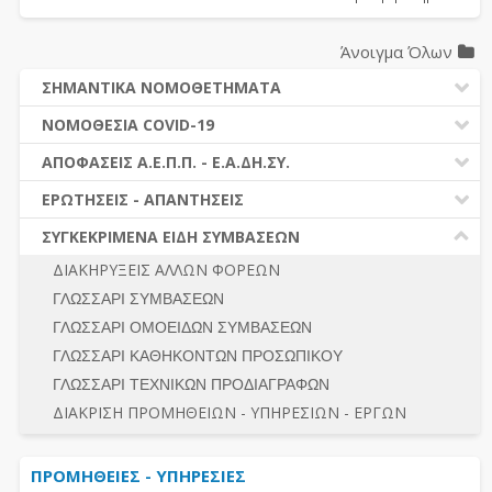
Άνοιγμα Όλων
ΣΗΜΑΝΤΙΚΑ ΝΟΜΟΘΕΤΗΜΑΤΑ
ΔΗΜΟΣΙΕΣ ΣΥΜΒΑΣΕΙΣ (Ν. 4412/2016)
ΝΟΜΟΘΕΣΙΑ COVID-19
ΔΗΜΟΤΙΚΟΣ ΚΩΔΙΚΑΣ (Ν.3463/2006)
ΝΟΜΟΘΕΣΙΑ - ΝΟΜΟΛΟΓΙΑ COVID -19
ΑΠΟΦΑΣΕΙΣ Α.Ε.Π.Π. - Ε.Α.ΔΗ.ΣΥ.
ΚΑΛΛΙΚΡΑΤΗΣ (Ν.3852/2010)
ΕΡΩΤΗΣΕΙΣ - ΑΠΑΝΤΗΣΕΙΣ
ΠΡΟΔΙΚΑΣΤΙΚΗ ΠΡΟΣΦΥΓΗ
ΕΡΩΤΗΣΕΙΣ - ΑΠΑΝΤΗΣΕΙΣ
ΝΟΜΟΘΕΣΙΑ - ΝΟΜΟΛΟΓΙΑ (ΣΥΝΟΛΟ)
ΓΕΝΙΚΟΙ ΚΑΝΟΝΕΣ
Ν. 4782/2021 - ΤΡΟΠΟΠΟΙΗΣΗ 4412/2016
ΣΥΓΚΕΚΡΙΜΕΝΑ ΕΙΔΗ ΣΥΜΒΑΣΕΩΝ
ΠΡΟΕΤΟΙΜΑΣΙΑ – ΔΗΜΟΣΙΟΤΗΤΑ
ΔΙΕΞΑΓΩΓΗ ΔΙΑΔΙΚΑΣΙΑΣ
ΔΙΑΚΗΡΥΞΕΙΣ ΑΛΛΩΝ ΦΟΡΕΩΝ
ΔΙΚΑΙΟΥΜΕΝΟΙ ΣΥΜΜΕΤΟΧΗΣ
ΔΙΑΔΙΚΑΣΙΕΣ ΑΝΑΘΕΣΗΣ
ΓΛΩΣΣΑΡΙ ΣΥΜΒΑΣΕΩΝ
ΠΡΟΣΦΟΡΕΣ – ΔΙΚΑΙΟΛΟΓΗΤΙΚΑ ΣΥΜΜΕΤΟΧΗΣ
ΓΕΝΙΚΟΙ ΚΑΝΟΝΕΣ
ΓΛΩΣΣΑΡΙ ΟΜΟΕΙΔΩΝ ΣΥΜΒΑΣΕΩΝ
ΔΙΕΞΑΓΩΓΗ ΔΙΑΔΙΚΑΣΙΑΣ
ΠΡΟΕΤΟΙΜΑΣΙΑ - ΔΗΜΟΣΙΟΤΗΤΑ
ΓΛΩΣΣΑΡΙ ΚΑΘΗΚΟΝΤΩΝ ΠΡΟΣΩΠΙΚΟΥ
ΕΣΗΔΗΣ – ΚΗΜΔΗΣ
ΛΟΓΟΙ ΑΠΟΚΛΕΙΣΜΟΥ-ΔΙΚΑΙΟΥΜΕΝΟΙ ΣΥΜΜΕΤΟΧΗΣ
ΓΛΩΣΣΑΡΙ ΤΕΧΝΙΚΩΝ ΠΡΟΔΙΑΓΡΑΦΩΝ
ΠΕΡΙΛΗΨΕΙΣ ΑΠΟΦΑΣΕΩΝ Α.Ε.Π.Π. - Ε.Α.ΔΗ.ΣΥ.
ΠΡΟΣΦΟΡΕΣ - ΔΙΚΑΙΟΛΟΓΗΤΙΚΑ ΣΥΜΜΕΤΟΧΗΣ
ΣΥΝΟΛΟ
ΔΙΑΚΡΙΣΗ ΠΡΟΜΗΘΕΙΩΝ - ΥΠΗΡΕΣΙΩΝ - ΕΡΓΩΝ
ΕΝΣΤΑΣΕΙΣ - ΠΡΟΣΦΥΓΕΣ
ΕΚΤΕΛΕΣΗ - ΠΛΗΡΩΜΗ - ΚΡΑΤΗΣΕΙΣ
ΠΡΟΜΗΘΕΙΕΣ - ΥΠΗΡΕΣΙΕΣ
ΕΚΤΕΛΕΣΗ ΕΡΓΩΝ - ΜΕΛΕΤΩΝ