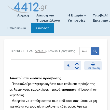
Skip
to
content
Αρχική
Αίτηση για
Η Εταιρία –
Υποβολή
Τιμοκατάλογο
Υπηρεσίες
Ερωτημά
Επικοινωνία
Σύνδεση
ΒΡΙΣΚΕΣΤΕ ΕΔΩ:
ΑΡΧΙΚΗ
/ Κωδικοί Πρόσβασης
Εκτύπωση
Απαιτούνται κωδικοί πρόσβασης
- Παρακαλούμε πληκτρολογήστε τους κωδικούς πρόσβασης
με
λατινικούς χαρακτήρες -
μικρά γράμματα
(Προσοχή όχι
κεφαλαία).
- Μπορείτε να αποθηκεύσετε τους κωδικούς σας, ώστε να μη
χρειάζεται να τους πληκτρολογείτε κάθε φορά: Αρχικά