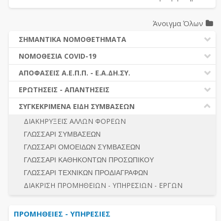
Άνοιγμα Όλων
ΣΗΜΑΝΤΙΚΑ ΝΟΜΟΘΕΤΗΜΑΤΑ
ΔΗΜΟΣΙΕΣ ΣΥΜΒΑΣΕΙΣ (Ν. 4412/2016)
ΝΟΜΟΘΕΣΙΑ COVID-19
ΔΗΜΟΤΙΚΟΣ ΚΩΔΙΚΑΣ (Ν.3463/2006)
ΝΟΜΟΘΕΣΙΑ - ΝΟΜΟΛΟΓΙΑ COVID -19
ΑΠΟΦΑΣΕΙΣ Α.Ε.Π.Π. - Ε.Α.ΔΗ.ΣΥ.
ΚΑΛΛΙΚΡΑΤΗΣ (Ν.3852/2010)
ΕΡΩΤΗΣΕΙΣ - ΑΠΑΝΤΗΣΕΙΣ
ΠΡΟΔΙΚΑΣΤΙΚΗ ΠΡΟΣΦΥΓΗ
ΕΡΩΤΗΣΕΙΣ - ΑΠΑΝΤΗΣΕΙΣ
ΝΟΜΟΘΕΣΙΑ - ΝΟΜΟΛΟΓΙΑ (ΣΥΝΟΛΟ)
ΓΕΝΙΚΟΙ ΚΑΝΟΝΕΣ
Ν. 4782/2021 - ΤΡΟΠΟΠΟΙΗΣΗ 4412/2016
ΣΥΓΚΕΚΡΙΜΕΝΑ ΕΙΔΗ ΣΥΜΒΑΣΕΩΝ
ΠΡΟΕΤΟΙΜΑΣΙΑ – ΔΗΜΟΣΙΟΤΗΤΑ
ΔΙΕΞΑΓΩΓΗ ΔΙΑΔΙΚΑΣΙΑΣ
ΔΙΑΚΗΡΥΞΕΙΣ ΑΛΛΩΝ ΦΟΡΕΩΝ
ΔΙΚΑΙΟΥΜΕΝΟΙ ΣΥΜΜΕΤΟΧΗΣ
ΔΙΑΔΙΚΑΣΙΕΣ ΑΝΑΘΕΣΗΣ
ΓΛΩΣΣΑΡΙ ΣΥΜΒΑΣΕΩΝ
ΠΡΟΣΦΟΡΕΣ – ΔΙΚΑΙΟΛΟΓΗΤΙΚΑ ΣΥΜΜΕΤΟΧΗΣ
ΓΕΝΙΚΟΙ ΚΑΝΟΝΕΣ
ΓΛΩΣΣΑΡΙ ΟΜΟΕΙΔΩΝ ΣΥΜΒΑΣΕΩΝ
ΔΙΕΞΑΓΩΓΗ ΔΙΑΔΙΚΑΣΙΑΣ
ΠΡΟΕΤΟΙΜΑΣΙΑ - ΔΗΜΟΣΙΟΤΗΤΑ
ΓΛΩΣΣΑΡΙ ΚΑΘΗΚΟΝΤΩΝ ΠΡΟΣΩΠΙΚΟΥ
ΕΣΗΔΗΣ – ΚΗΜΔΗΣ
ΛΟΓΟΙ ΑΠΟΚΛΕΙΣΜΟΥ-ΔΙΚΑΙΟΥΜΕΝΟΙ ΣΥΜΜΕΤΟΧΗΣ
ΓΛΩΣΣΑΡΙ ΤΕΧΝΙΚΩΝ ΠΡΟΔΙΑΓΡΑΦΩΝ
ΠΕΡΙΛΗΨΕΙΣ ΑΠΟΦΑΣΕΩΝ Α.Ε.Π.Π. - Ε.Α.ΔΗ.ΣΥ.
ΠΡΟΣΦΟΡΕΣ - ΔΙΚΑΙΟΛΟΓΗΤΙΚΑ ΣΥΜΜΕΤΟΧΗΣ
ΣΥΝΟΛΟ
ΔΙΑΚΡΙΣΗ ΠΡΟΜΗΘΕΙΩΝ - ΥΠΗΡΕΣΙΩΝ - ΕΡΓΩΝ
ΕΝΣΤΑΣΕΙΣ - ΠΡΟΣΦΥΓΕΣ
ΕΚΤΕΛΕΣΗ - ΠΛΗΡΩΜΗ - ΚΡΑΤΗΣΕΙΣ
ΠΡΟΜΗΘΕΙΕΣ - ΥΠΗΡΕΣΙΕΣ
ΕΚΤΕΛΕΣΗ ΕΡΓΩΝ - ΜΕΛΕΤΩΝ