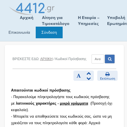
Skip
to
content
Αρχική
Αίτηση για
Η Εταιρία –
Υποβολή
Τιμοκατάλογο
Υπηρεσίες
Ερωτημά
Επικοινωνία
Σύνδεση
ΒΡΙΣΚΕΣΤΕ ΕΔΩ:
ΑΡΧΙΚΗ
/ Κωδικοί Πρόσβασης
Εκτύπωση
Απαιτούνται κωδικοί πρόσβασης
- Παρακαλούμε πληκτρολογήστε τους κωδικούς πρόσβασης
με
λατινικούς χαρακτήρες -
μικρά γράμματα
(Προσοχή όχι
κεφαλαία).
- Μπορείτε να αποθηκεύσετε τους κωδικούς σας, ώστε να μη
χρειάζεται να τους πληκτρολογείτε κάθε φορά: Αρχικά