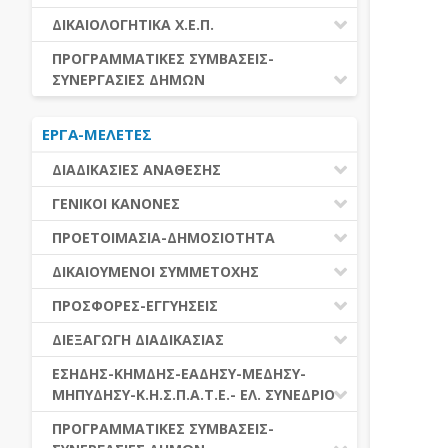
ΕΚΤΕΛΕΣΗ ΥΠΗΡΕΣΙΩΝ
ΕΑΑΔΗΣΥ
ΔΙΚΑΙΟΛΟΓΗΤΙΚΑ Χ.Ε.Π.
ΕΚΤΕΛΕΣΗ ΠΡΟΜΗΘΕΙΩΝ
ΕΑΔΗΣΥ
ΔΙΚΑΙΟΛΟΓΗΤΙΚΑ Χ.Ε.Π.
ΠΡΟΓΡΑΜΜΑΤΙΚΕΣ ΣΥΜΒΑΣΕΙΣ-
ΕΛ.ΣΥΝΕΔΡΙΟ
ΣΥΝΕΡΓΑΣΙΕΣ ΔΗΜΩΝ
ΕΣΗΔΗΣ
ΔΙΑΔΗΜΟΤΙΚΗ ΣΥΝΕΡΓΑΣΙΑ
ΚΗΜΔΗΣ
ΕΡΓΑ-ΜΕΛΕΤΕΣ
ΔΙΕΘΝΕΣ ΚΑΙ ΕΥΡΩΠΑΙΚΟ ΕΠΙΠΕΔΟ
ΜΕΔΗΣΥ-ΜΗΠΥΔΗΣΥ
ΠΡΟΓΡΑΜΜΑΤΙΚΕΣ ΣΥΜΒΑΣΕΙΣ
ΔΙΑΔΙΚΑΣΙΕΣ ΑΝΑΘΕΣΗΣ
ΔΙΑΔΙΚΑΣΙΕΣ ΑΝΑΘΕΣΗΣ
ΓΕΝΙΚΟΙ ΚΑΝΟΝΕΣ
ΣΥΓΚΕΝΤΡΩΤΙΚΕΣ ΔΙΑΔΙΚΑΣΙΕΣ
ΠΕΔΙΟ ΕΦΑΡΜΟΓΗΣ-ΕΝΑΡΞΗ ΙΣΧΥΟΣ
ΠΡΟΕΤΟΙΜΑΣΙΑ-ΔΗΜΟΣΙΟΤΗΤΑ
ΑΝΑΘΕΣΗΣ
ΗΛΕΚΤΡΟΝΙΚΑ ΜΕΣΑ
ΠΙΝΑΚΕΣ ΔΗΜΟΣΝΕΤ
ΓΝΩΜΟΔΟΤΙΚΑ ΟΡΓΑΝΑ-ΕΠΙΤΡΟΠΕΣ
ΔΙΚΑΙΟΥΜΕΝΟΙ ΣΥΜΜΕΤΟΧΗΣ
ΓΕΝΙΚΕΣ ΑΡΧΕΣ ΚΑΙ ΚΑΝΟΝΕΣ
ΠΡΟΕΤΟΙΜΑΣΙΑ
ΔΙΚΑΙΟΥΜΕΝΟΙ ΣΥΜΜΕΤΟΧΗΣ
ΠΡΟΣΦΟΡΕΣ-ΕΓΓΥΗΣΕΙΣ
ΑΞΙΑ ΣΥΜΒΑΣΗΣ
ΕΓΓΡΑΦΑ ΤΗΣ ΣΥΜΒΑΣΗΣ
ΚΡΙΤΗΡΙΑ ΕΠΙΛΟΓΗΣ
ΕΓΓΥΗΣΕΙΣ
ΕΙΔΗ ΣΥΜΒΑΣΕΩΝ
ΔΙΕΞΑΓΩΓΗ ΔΙΑΔΙΚΑΣΙΑΣ
ΔΗΜΟΣΙΕΥΣΕΙΣ
ΛΟΓΟΙ ΑΠΟΚΛΕΙΣΜΟΥ
ΠΡΟΣΦΟΡΕΣ
ΔΙΑΦΟΡΑ
ΑΞΙΟΛΟΓΗΣΗ ΚΑΙ ΑΝΑΘΕΣΗ
ΕΝΑΡΞΗ-ΠΡΟΘΕΣΜΙΕΣ
ΕΣΗΔΗΣ-ΚΗΜΔΗΣ-ΕΑΔΗΣΥ-ΜΕΔΗΣΥ-
ΔΙΚΑΙΟΛΟΓΗΤΙΚΑ ΛΟΓΩΝ
ΜΗΠΥΔΗΣΥ-Κ.Η.Σ.Π.Α.Τ.Ε.- ΕΛ. ΣΥΝΕΔΡΙΟ
ΑΠΟΚΛΕΙΣΜΟΥ & ΚΡΙΤΗΡΙΩΝ
ΑΠΟΤΕΛΕΣΜΑ ΔΙΑΔΙΚΑΣΙΑΣ
ΕΠΙΛΟΓΗΣ
ΠΡΟΣΦΥΓΕΣ-ΕΝΣΤΑΣΕΙΣ
ΕΑΑΔΗΣΥ
ΠΡΟΓΡΑΜΜΑΤΙΚΕΣ ΣΥΜΒΑΣΕΙΣ-
ΕΕΕΣ