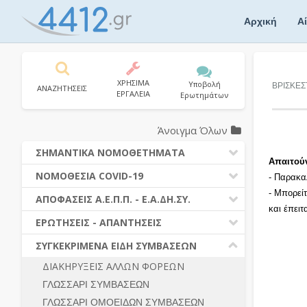
Skip
to
Αρχική
Α
content
ΧΡΗΣΙΜΑ
Υποβολή
ΒΡΙΣΚΕΣ
ΑΝΑΖΗΤΗΣΕΙΣ
ΕΡΓΑΛΕΙΑ
Ερωτημάτων
Άνοιγμα Όλων
ΣΗΜΑΝΤΙΚΑ ΝΟΜΟΘΕΤΗΜΑΤΑ
Απαιτού
ΔΗΜΟΣΙΕΣ ΣΥΜΒΑΣΕΙΣ (Ν. 4412/2016)
ΝΟΜΟΘΕΣΙΑ COVID-19
- Παρακα
ΔΗΜΟΤΙΚΟΣ ΚΩΔΙΚΑΣ (Ν.3463/2006)
- Μπορεί
ΝΟΜΟΘΕΣΙΑ - ΝΟΜΟΛΟΓΙΑ COVID -19
ΑΠΟΦΑΣΕΙΣ Α.Ε.Π.Π. - Ε.Α.ΔΗ.ΣΥ.
ΚΑΛΛΙΚΡΑΤΗΣ (Ν.3852/2010)
και έπει
ΕΡΩΤΗΣΕΙΣ - ΑΠΑΝΤΗΣΕΙΣ
ΠΡΟΔΙΚΑΣΤΙΚΗ ΠΡΟΣΦΥΓΗ
ΕΡΩΤΗΣΕΙΣ - ΑΠΑΝΤΗΣΕΙΣ
ΝΟΜΟΘΕΣΙΑ - ΝΟΜΟΛΟΓΙΑ (ΣΥΝΟΛΟ)
ΓΕΝΙΚΟΙ ΚΑΝΟΝΕΣ
Ν. 4782/2021 - ΤΡΟΠΟΠΟΙΗΣΗ
ΣΥΓΚΕΚΡΙΜΕΝΑ ΕΙΔΗ ΣΥΜΒΑΣΕΩΝ
4412/2016
ΠΡΟΕΤΟΙΜΑΣΙΑ – ΔΗΜΟΣΙΟΤΗΤΑ
ΔΙΑΚΗΡΥΞΕΙΣ ΑΛΛΩΝ ΦΟΡΕΩΝ
ΔΙΕΞΑΓΩΓΗ ΔΙΑΔΙΚΑΣΙΑΣ
ΔΙΚΑΙΟΥΜΕΝΟΙ ΣΥΜΜΕΤΟΧΗΣ
ΓΛΩΣΣΑΡΙ ΣΥΜΒΑΣΕΩΝ
ΔΙΑΔΙΚΑΣΙΕΣ ΑΝΑΘΕΣΗΣ
ΠΡΟΣΦΟΡΕΣ – ΔΙΚΑΙΟΛΟΓΗΤΙΚΑ
ΣΥΜΜΕΤΟΧΗΣ
ΓΛΩΣΣΑΡΙ ΟΜΟΕΙΔΩΝ ΣΥΜΒΑΣΕΩΝ
ΓΕΝΙΚΟΙ ΚΑΝΟΝΕΣ