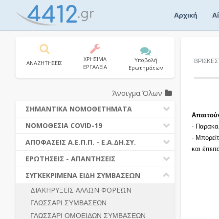
Skip
to
Αρχική
Α
content
ΧΡΗΣΙΜΑ
Υποβολή
ΒΡΙΣΚΕΣ
ΑΝΑΖΗΤΗΣΕΙΣ
ΕΡΓΑΛΕΙΑ
Ερωτημάτων
Άνοιγμα Όλων
ΣΗΜΑΝΤΙΚΑ ΝΟΜΟΘΕΤΗΜΑΤΑ
Απαιτού
ΔΗΜΟΣΙΕΣ ΣΥΜΒΑΣΕΙΣ (Ν. 4412/2016)
ΝΟΜΟΘΕΣΙΑ COVID-19
- Παρακα
ΔΗΜΟΤΙΚΟΣ ΚΩΔΙΚΑΣ (Ν.3463/2006)
- Μπορεί
ΝΟΜΟΘΕΣΙΑ - ΝΟΜΟΛΟΓΙΑ COVID -19
ΑΠΟΦΑΣΕΙΣ Α.Ε.Π.Π. - Ε.Α.ΔΗ.ΣΥ.
ΚΑΛΛΙΚΡΑΤΗΣ (Ν.3852/2010)
και έπει
ΕΡΩΤΗΣΕΙΣ - ΑΠΑΝΤΗΣΕΙΣ
ΠΡΟΔΙΚΑΣΤΙΚΗ ΠΡΟΣΦΥΓΗ
ΕΡΩΤΗΣΕΙΣ - ΑΠΑΝΤΗΣΕΙΣ
ΝΟΜΟΘΕΣΙΑ - ΝΟΜΟΛΟΓΙΑ (ΣΥΝΟΛΟ)
ΓΕΝΙΚΟΙ ΚΑΝΟΝΕΣ
Ν. 4782/2021 - ΤΡΟΠΟΠΟΙΗΣΗ
ΣΥΓΚΕΚΡΙΜΕΝΑ ΕΙΔΗ ΣΥΜΒΑΣΕΩΝ
4412/2016
ΠΡΟΕΤΟΙΜΑΣΙΑ – ΔΗΜΟΣΙΟΤΗΤΑ
ΔΙΑΚΗΡΥΞΕΙΣ ΑΛΛΩΝ ΦΟΡΕΩΝ
ΔΙΕΞΑΓΩΓΗ ΔΙΑΔΙΚΑΣΙΑΣ
ΔΙΚΑΙΟΥΜΕΝΟΙ ΣΥΜΜΕΤΟΧΗΣ
ΓΛΩΣΣΑΡΙ ΣΥΜΒΑΣΕΩΝ
ΔΙΑΔΙΚΑΣΙΕΣ ΑΝΑΘΕΣΗΣ
ΠΡΟΣΦΟΡΕΣ – ΔΙΚΑΙΟΛΟΓΗΤΙΚΑ
ΣΥΜΜΕΤΟΧΗΣ
ΓΛΩΣΣΑΡΙ ΟΜΟΕΙΔΩΝ ΣΥΜΒΑΣΕΩΝ
ΓΕΝΙΚΟΙ ΚΑΝΟΝΕΣ