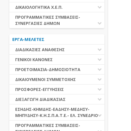
ΕΚΤΕΛΕΣΗ ΥΠΗΡΕΣΙΩΝ
ΕΑΑΔΗΣΥ
ΔΙΚΑΙΟΛΟΓΗΤΙΚΑ Χ.Ε.Π.
ΕΚΤΕΛΕΣΗ ΠΡΟΜΗΘΕΙΩΝ
ΕΑΔΗΣΥ
ΔΙΚΑΙΟΛΟΓΗΤΙΚΑ Χ.Ε.Π.
ΠΡΟΓΡΑΜΜΑΤΙΚΕΣ ΣΥΜΒΑΣΕΙΣ-
ΕΛ.ΣΥΝΕΔΡΙΟ
ΣΥΝΕΡΓΑΣΙΕΣ ΔΗΜΩΝ
ΕΣΗΔΗΣ
ΔΙΑΔΗΜΟΤΙΚΗ ΣΥΝΕΡΓΑΣΙΑ
ΚΗΜΔΗΣ
ΕΡΓΑ-ΜΕΛΕΤΕΣ
ΔΙΕΘΝΕΣ ΚΑΙ ΕΥΡΩΠΑΙΚΟ ΕΠΙΠΕΔΟ
ΜΕΔΗΣΥ-ΜΗΠΥΔΗΣΥ
ΠΡΟΓΡΑΜΜΑΤΙΚΕΣ ΣΥΜΒΑΣΕΙΣ
ΔΙΑΔΙΚΑΣΙΕΣ ΑΝΑΘΕΣΗΣ
ΔΙΑΔΙΚΑΣΙΕΣ ΑΝΑΘΕΣΗΣ
ΓΕΝΙΚΟΙ ΚΑΝΟΝΕΣ
ΣΥΓΚΕΝΤΡΩΤΙΚΕΣ ΔΙΑΔΙΚΑΣΙΕΣ
ΠΕΔΙΟ ΕΦΑΡΜΟΓΗΣ-ΕΝΑΡΞΗ ΙΣΧΥΟΣ
ΠΡΟΕΤΟΙΜΑΣΙΑ-ΔΗΜΟΣΙΟΤΗΤΑ
ΑΝΑΘΕΣΗΣ
ΗΛΕΚΤΡΟΝΙΚΑ ΜΕΣΑ
ΠΙΝΑΚΕΣ ΔΗΜΟΣΝΕΤ
ΓΝΩΜΟΔΟΤΙΚΑ ΟΡΓΑΝΑ-ΕΠΙΤΡΟΠΕΣ
ΔΙΚΑΙΟΥΜΕΝΟΙ ΣΥΜΜΕΤΟΧΗΣ
ΓΕΝΙΚΕΣ ΑΡΧΕΣ ΚΑΙ ΚΑΝΟΝΕΣ
ΠΡΟΕΤΟΙΜΑΣΙΑ
ΔΙΚΑΙΟΥΜΕΝΟΙ ΣΥΜΜΕΤΟΧΗΣ
ΠΡΟΣΦΟΡΕΣ-ΕΓΓΥΗΣΕΙΣ
ΑΞΙΑ ΣΥΜΒΑΣΗΣ
ΕΓΓΡΑΦΑ ΤΗΣ ΣΥΜΒΑΣΗΣ
ΚΡΙΤΗΡΙΑ ΕΠΙΛΟΓΗΣ
ΕΓΓΥΗΣΕΙΣ
ΕΙΔΗ ΣΥΜΒΑΣΕΩΝ
ΔΙΕΞΑΓΩΓΗ ΔΙΑΔΙΚΑΣΙΑΣ
ΔΗΜΟΣΙΕΥΣΕΙΣ
ΛΟΓΟΙ ΑΠΟΚΛΕΙΣΜΟΥ
ΠΡΟΣΦΟΡΕΣ
ΔΙΑΦΟΡΑ
ΑΞΙΟΛΟΓΗΣΗ ΚΑΙ ΑΝΑΘΕΣΗ
ΕΝΑΡΞΗ-ΠΡΟΘΕΣΜΙΕΣ
ΕΣΗΔΗΣ-ΚΗΜΔΗΣ-ΕΑΔΗΣΥ-ΜΕΔΗΣΥ-
ΔΙΚΑΙΟΛΟΓΗΤΙΚΑ ΛΟΓΩΝ
ΜΗΠΥΔΗΣΥ-Κ.Η.Σ.Π.Α.Τ.Ε.- ΕΛ. ΣΥΝΕΔΡΙΟ
ΑΠΟΚΛΕΙΣΜΟΥ & ΚΡΙΤΗΡΙΩΝ
ΑΠΟΤΕΛΕΣΜΑ ΔΙΑΔΙΚΑΣΙΑΣ
ΕΠΙΛΟΓΗΣ
ΠΡΟΣΦΥΓΕΣ-ΕΝΣΤΑΣΕΙΣ
ΕΑΑΔΗΣΥ
ΠΡΟΓΡΑΜΜΑΤΙΚΕΣ ΣΥΜΒΑΣΕΙΣ-
ΕΕΕΣ