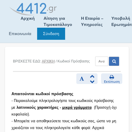
Skip
to
content
Αρχική
Αίτηση για
Η Εταιρία –
Υποβολή
Τιμοκατάλογο
Υπηρεσίες
Ερωτημά
Επικοινωνία
Σύνδεση
ΒΡΙΣΚΕΣΤΕ ΕΔΩ:
ΑΡΧΙΚΗ
/ Κωδικοί Πρόσβασης
Εκτύπωση
Απαιτούνται κωδικοί πρόσβασης
- Παρακαλούμε πληκτρολογήστε τους κωδικούς πρόσβασης
με
λατινικούς χαρακτήρες -
μικρά γράμματα
(Προσοχή όχι
κεφαλαία).
- Μπορείτε να αποθηκεύσετε τους κωδικούς σας, ώστε να μη
χρειάζεται να τους πληκτρολογείτε κάθε φορά: Αρχικά