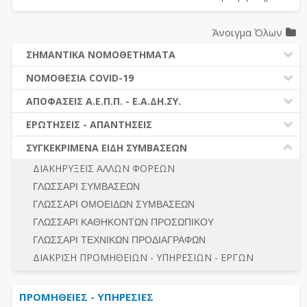
Άνοιγμα Όλων
ΣΗΜΑΝΤΙΚΑ ΝΟΜΟΘΕΤΗΜΑΤΑ
ΔΗΜΟΣΙΕΣ ΣΥΜΒΑΣΕΙΣ (Ν. 4412/2016)
ΝΟΜΟΘΕΣΙΑ COVID-19
ΔΗΜΟΤΙΚΟΣ ΚΩΔΙΚΑΣ (Ν.3463/2006)
ΝΟΜΟΘΕΣΙΑ - ΝΟΜΟΛΟΓΙΑ COVID -19
ΑΠΟΦΑΣΕΙΣ Α.Ε.Π.Π. - Ε.Α.ΔΗ.ΣΥ.
ΚΑΛΛΙΚΡΑΤΗΣ (Ν.3852/2010)
ΕΡΩΤΗΣΕΙΣ - ΑΠΑΝΤΗΣΕΙΣ
ΠΡΟΔΙΚΑΣΤΙΚΗ ΠΡΟΣΦΥΓΗ
ΕΡΩΤΗΣΕΙΣ - ΑΠΑΝΤΗΣΕΙΣ
ΝΟΜΟΘΕΣΙΑ - ΝΟΜΟΛΟΓΙΑ (ΣΥΝΟΛΟ)
ΓΕΝΙΚΟΙ ΚΑΝΟΝΕΣ
Ν. 4782/2021 - ΤΡΟΠΟΠΟΙΗΣΗ 4412/2016
ΣΥΓΚΕΚΡΙΜΕΝΑ ΕΙΔΗ ΣΥΜΒΑΣΕΩΝ
ΠΡΟΕΤΟΙΜΑΣΙΑ – ΔΗΜΟΣΙΟΤΗΤΑ
ΔΙΕΞΑΓΩΓΗ ΔΙΑΔΙΚΑΣΙΑΣ
ΔΙΑΚΗΡΥΞΕΙΣ ΑΛΛΩΝ ΦΟΡΕΩΝ
ΔΙΚΑΙΟΥΜΕΝΟΙ ΣΥΜΜΕΤΟΧΗΣ
ΔΙΑΔΙΚΑΣΙΕΣ ΑΝΑΘΕΣΗΣ
ΓΛΩΣΣΑΡΙ ΣΥΜΒΑΣΕΩΝ
ΠΡΟΣΦΟΡΕΣ – ΔΙΚΑΙΟΛΟΓΗΤΙΚΑ ΣΥΜΜΕΤΟΧΗΣ
ΓΕΝΙΚΟΙ ΚΑΝΟΝΕΣ
ΓΛΩΣΣΑΡΙ ΟΜΟΕΙΔΩΝ ΣΥΜΒΑΣΕΩΝ
ΔΙΕΞΑΓΩΓΗ ΔΙΑΔΙΚΑΣΙΑΣ
ΠΡΟΕΤΟΙΜΑΣΙΑ - ΔΗΜΟΣΙΟΤΗΤΑ
ΓΛΩΣΣΑΡΙ ΚΑΘΗΚΟΝΤΩΝ ΠΡΟΣΩΠΙΚΟΥ
ΕΣΗΔΗΣ – ΚΗΜΔΗΣ
ΛΟΓΟΙ ΑΠΟΚΛΕΙΣΜΟΥ-ΔΙΚΑΙΟΥΜΕΝΟΙ ΣΥΜΜΕΤΟΧΗΣ
ΓΛΩΣΣΑΡΙ ΤΕΧΝΙΚΩΝ ΠΡΟΔΙΑΓΡΑΦΩΝ
ΠΕΡΙΛΗΨΕΙΣ ΑΠΟΦΑΣΕΩΝ Α.Ε.Π.Π. - Ε.Α.ΔΗ.ΣΥ.
ΠΡΟΣΦΟΡΕΣ - ΔΙΚΑΙΟΛΟΓΗΤΙΚΑ ΣΥΜΜΕΤΟΧΗΣ
ΣΥΝΟΛΟ
ΔΙΑΚΡΙΣΗ ΠΡΟΜΗΘΕΙΩΝ - ΥΠΗΡΕΣΙΩΝ - ΕΡΓΩΝ
ΕΝΣΤΑΣΕΙΣ - ΠΡΟΣΦΥΓΕΣ
ΕΚΤΕΛΕΣΗ - ΠΛΗΡΩΜΗ - ΚΡΑΤΗΣΕΙΣ
ΠΡΟΜΗΘΕΙΕΣ - ΥΠΗΡΕΣΙΕΣ
ΕΚΤΕΛΕΣΗ ΕΡΓΩΝ - ΜΕΛΕΤΩΝ