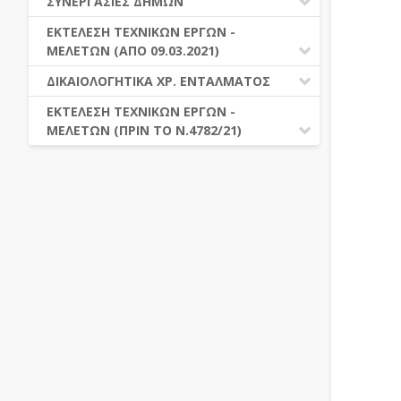
ΣΥΝΕΡΓΑΣΙΕΣ ΔΗΜΩΝ
ΕΑΔΗΣΥ
ΕΛ. ΣΥΝΕΔΡΙΟ
ΠΡΟΓΡΑΜΜΑΤΙΚΕΣ ΣΥΜΒΑΣΕΙΣ
ΕΚΤΕΛΕΣΗ ΤΕΧΝΙΚΩΝ ΕΡΓΩΝ -
ΕΣΗΔΗΣ
ΜΕΛΕΤΩΝ (ΑΠΌ 09.03.2021)
ΔΙΕΘΝΕΣ ΚΑΙ ΕΥΡΩΠΑΙΚΟ ΕΠΙΠΕΔΟ
ΚΗΜΔΗΣ
ΔΙΑΔΗΜΟΤΙΚΗ ΣΥΝΕΡΓΑΣΙΑ
ΆΡΘΡΑ
ΔΙΚΑΙΟΛΟΓΗΤΙΚΑ ΧΡ. ΕΝΤΑΛΜΑΤΟΣ
ΜΕΔΗΣΥ-ΜΗΠΥΔΗΣΥ
ΕΙΣΑΓΩΓΗ ΣΤΗΝ ΕΝΝΟΙΑ ΤΩΝ
ΔΙΚΑΙΟΛΟΓΗΤΙΚΑ Χ.Ε.Π.
ΕΚΤΕΛΕΣΗ ΤΕΧΝΙΚΩΝ ΕΡΓΩΝ -
ΔΗΜΟΣΙΩΝ ΣΥΜΒΑΣΕΩΝ
ΜΕΛΕΤΩΝ (ΠΡΙΝ ΤΟ Ν.4782/21)
ΠΡΟΕΤΟΙΜΑΣΙΑ ΑΝΑΘΕΤΟΥΣΩΝ
ΑΡΧΩΝ ΓΙΑ ΤΗΝ ΕΚΤΕΛΕΣΗ ΕΡΓΩΝ
ΕΚΤΕΛΕΣΗ ΣΥΜΒΑΣΗΣ ΜΕΛΕΤΩΝ
ΤΟΥ ΝΟΜΟΥ 4412/2016 (ΜΕΤΑ ΤΙΣ
ΕΙΣΑΓΩΓΗ ΣΤΗΝ ΕΝΝΟΙΑ ΤΩΝ
ΤΡΟΠΟΠΟΙΗΣΕΙΣ ΤΟΥ Ν.4782/2021)
ΔΗΜΟΣΙΩΝ ΣΥΜΒΑΣΕΩΝ
ΓΕΝΙΚΟΙ ΚΑΝΟΝΕΣ ΣΥΝΑΨΗΣ
ΠΡΟΕΤΟΙΜΑΣΙΑ ΑΝΑΘΕΤΟΥΣΩΝ
ΔΗΜΟΣΙΩΝ ΣΥΜΒΑΣΕΩΝ
ΑΡΧΩΝ ΓΙΑ ΤΗΝ ΕΚΤΕΛΕΣΗ ΕΡΓΩΝ
Ο Ν. 4412/2016 ΜΕΤΑ ΤΙΣ
ΤΟΥ ΝΟΜΟΥ 4412/2016
ΤΡΟΠΟΠΟΙΗΣΕΙΣ ΑΠΟ ΤΟΝ
ΓΕΝΙΚΟΙ ΚΑΝΟΝΕΣ ΣΥΝΑΨΗΣ
Ν.4782/2021
ΔΗΜΟΣΙΩΝ ΣΥΜΒΑΣΕΩΝ
ΔΙΟΙΚΗΣΗ – ΔΙΑΧΕΙΡΙΣΗ ΤΟΥ ΕΡΓΟΥ
Ο Ν. 4412/2016 “ΔΗΜΟΣΙΕΣ
ΑΣΦΑΛΕΙΑ ΚΑΙ ΥΓΕΙΑ ΤΩΝ
ΣΥΜΒΑΣΕΙΣ ΕΡΓΩΝ, ΠΡΟΜΗΘΕΙΩΝ ΚΑΙ
ΕΡΓΑΖΟΜΕΝΩΝ
ΥΠΗΡΕΣΙΩΝ
ΕΛΕΓΧΟΣ ΧΡΟΝΙΚΗΣ ΕΞΕΛΙΞΗΣ ΤΗΣ
ΔΙΟΙΚΗΣΗ – ΔΙΑΧΕΙΡΙΣΗ ΤΟΥ ΕΡΓΟΥ
ΣΥΜΒΑΣΗΣ
ΑΣΦΑΛΕΙΑ ΚΑΙ ΥΓΕΙΑ ΤΩΝ
ΕΠΙΜΕΤΡΗΣΕΙΣ
ΕΡΓΑΖΟΜΕΝΩΝ