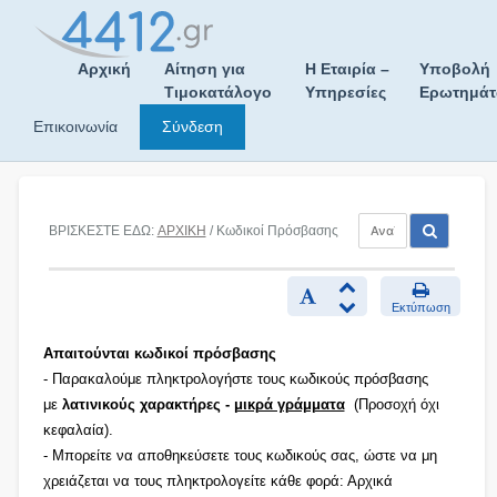
Skip
to
content
Αρχική
Αίτηση για
Η Εταιρία –
Υποβολή
Τιμοκατάλογο
Υπηρεσίες
Ερωτημά
Επικοινωνία
Σύνδεση
ΒΡΙΣΚΕΣΤΕ ΕΔΩ:
ΑΡΧΙΚΗ
/ Κωδικοί Πρόσβασης
Εκτύπωση
Απαιτούνται κωδικοί πρόσβασης
- Παρακαλούμε πληκτρολογήστε τους κωδικούς πρόσβασης
με
λατινικούς χαρακτήρες -
μικρά γράμματα
(Προσοχή όχι
κεφαλαία).
- Μπορείτε να αποθηκεύσετε τους κωδικούς σας, ώστε να μη
χρειάζεται να τους πληκτρολογείτε κάθε φορά: Αρχικά