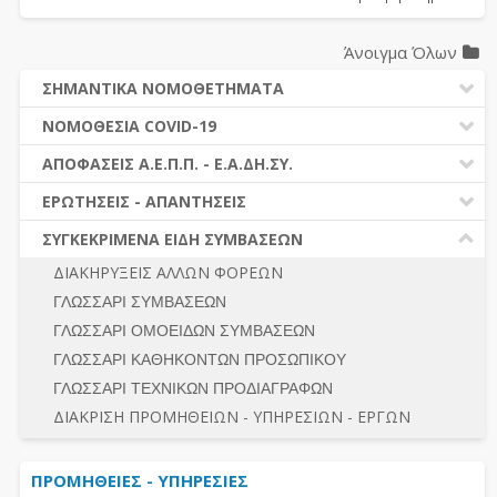
Άνοιγμα Όλων
ΣΗΜΑΝΤΙΚΑ ΝΟΜΟΘΕΤΗΜΑΤΑ
ΔΗΜΟΣΙΕΣ ΣΥΜΒΑΣΕΙΣ (Ν. 4412/2016)
ΝΟΜΟΘΕΣΙΑ COVID-19
ΔΗΜΟΤΙΚΟΣ ΚΩΔΙΚΑΣ (Ν.3463/2006)
ΝΟΜΟΘΕΣΙΑ - ΝΟΜΟΛΟΓΙΑ COVID -19
ΑΠΟΦΑΣΕΙΣ Α.Ε.Π.Π. - Ε.Α.ΔΗ.ΣΥ.
ΚΑΛΛΙΚΡΑΤΗΣ (Ν.3852/2010)
ΕΡΩΤΗΣΕΙΣ - ΑΠΑΝΤΗΣΕΙΣ
ΠΡΟΔΙΚΑΣΤΙΚΗ ΠΡΟΣΦΥΓΗ
ΕΡΩΤΗΣΕΙΣ - ΑΠΑΝΤΗΣΕΙΣ
ΝΟΜΟΘΕΣΙΑ - ΝΟΜΟΛΟΓΙΑ (ΣΥΝΟΛΟ)
ΓΕΝΙΚΟΙ ΚΑΝΟΝΕΣ
Ν. 4782/2021 - ΤΡΟΠΟΠΟΙΗΣΗ 4412/2016
ΣΥΓΚΕΚΡΙΜΕΝΑ ΕΙΔΗ ΣΥΜΒΑΣΕΩΝ
ΠΡΟΕΤΟΙΜΑΣΙΑ – ΔΗΜΟΣΙΟΤΗΤΑ
ΔΙΕΞΑΓΩΓΗ ΔΙΑΔΙΚΑΣΙΑΣ
ΔΙΑΚΗΡΥΞΕΙΣ ΑΛΛΩΝ ΦΟΡΕΩΝ
ΔΙΚΑΙΟΥΜΕΝΟΙ ΣΥΜΜΕΤΟΧΗΣ
ΔΙΑΔΙΚΑΣΙΕΣ ΑΝΑΘΕΣΗΣ
ΓΛΩΣΣΑΡΙ ΣΥΜΒΑΣΕΩΝ
ΠΡΟΣΦΟΡΕΣ – ΔΙΚΑΙΟΛΟΓΗΤΙΚΑ ΣΥΜΜΕΤΟΧΗΣ
ΓΕΝΙΚΟΙ ΚΑΝΟΝΕΣ
ΓΛΩΣΣΑΡΙ ΟΜΟΕΙΔΩΝ ΣΥΜΒΑΣΕΩΝ
ΔΙΕΞΑΓΩΓΗ ΔΙΑΔΙΚΑΣΙΑΣ
ΠΡΟΕΤΟΙΜΑΣΙΑ - ΔΗΜΟΣΙΟΤΗΤΑ
ΓΛΩΣΣΑΡΙ ΚΑΘΗΚΟΝΤΩΝ ΠΡΟΣΩΠΙΚΟΥ
ΕΣΗΔΗΣ – ΚΗΜΔΗΣ
ΛΟΓΟΙ ΑΠΟΚΛΕΙΣΜΟΥ-ΔΙΚΑΙΟΥΜΕΝΟΙ ΣΥΜΜΕΤΟΧΗΣ
ΓΛΩΣΣΑΡΙ ΤΕΧΝΙΚΩΝ ΠΡΟΔΙΑΓΡΑΦΩΝ
ΠΕΡΙΛΗΨΕΙΣ ΑΠΟΦΑΣΕΩΝ Α.Ε.Π.Π. - Ε.Α.ΔΗ.ΣΥ.
ΠΡΟΣΦΟΡΕΣ - ΔΙΚΑΙΟΛΟΓΗΤΙΚΑ ΣΥΜΜΕΤΟΧΗΣ
ΣΥΝΟΛΟ
ΔΙΑΚΡΙΣΗ ΠΡΟΜΗΘΕΙΩΝ - ΥΠΗΡΕΣΙΩΝ - ΕΡΓΩΝ
ΕΝΣΤΑΣΕΙΣ - ΠΡΟΣΦΥΓΕΣ
ΕΚΤΕΛΕΣΗ - ΠΛΗΡΩΜΗ - ΚΡΑΤΗΣΕΙΣ
ΠΡΟΜΗΘΕΙΕΣ - ΥΠΗΡΕΣΙΕΣ
ΕΚΤΕΛΕΣΗ ΕΡΓΩΝ - ΜΕΛΕΤΩΝ