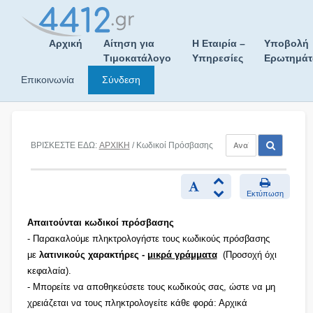
Skip
to
content
Αρχική
Αίτηση για
Η Εταιρία –
Υποβολή
Τιμοκατάλογο
Υπηρεσίες
Ερωτημά
Επικοινωνία
Σύνδεση
ΒΡΙΣΚΕΣΤΕ ΕΔΩ:
ΑΡΧΙΚΗ
/ Κωδικοί Πρόσβασης
Εκτύπωση
Απαιτούνται κωδικοί πρόσβασης
- Παρακαλούμε πληκτρολογήστε τους κωδικούς πρόσβασης
με
λατινικούς χαρακτήρες -
μικρά γράμματα
(Προσοχή όχι
κεφαλαία).
- Μπορείτε να αποθηκεύσετε τους κωδικούς σας, ώστε να μη
χρειάζεται να τους πληκτρολογείτε κάθε φορά: Αρχικά