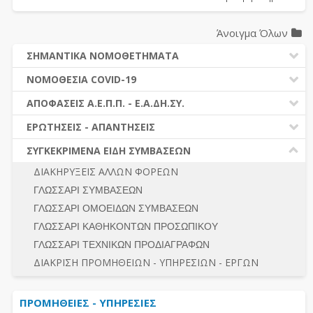
Άνοιγμα Όλων
ΣΗΜΑΝΤΙΚΑ ΝΟΜΟΘΕΤΗΜΑΤΑ
ΔΗΜΟΣΙΕΣ ΣΥΜΒΑΣΕΙΣ (Ν. 4412/2016)
ΝΟΜΟΘΕΣΙΑ COVID-19
ΔΗΜΟΤΙΚΟΣ ΚΩΔΙΚΑΣ (Ν.3463/2006)
ΝΟΜΟΘΕΣΙΑ - ΝΟΜΟΛΟΓΙΑ COVID -19
ΑΠΟΦΑΣΕΙΣ Α.Ε.Π.Π. - Ε.Α.ΔΗ.ΣΥ.
ΚΑΛΛΙΚΡΑΤΗΣ (Ν.3852/2010)
ΕΡΩΤΗΣΕΙΣ - ΑΠΑΝΤΗΣΕΙΣ
ΠΡΟΔΙΚΑΣΤΙΚΗ ΠΡΟΣΦΥΓΗ
ΕΡΩΤΗΣΕΙΣ - ΑΠΑΝΤΗΣΕΙΣ
ΝΟΜΟΘΕΣΙΑ - ΝΟΜΟΛΟΓΙΑ (ΣΥΝΟΛΟ)
ΓΕΝΙΚΟΙ ΚΑΝΟΝΕΣ
Ν. 4782/2021 - ΤΡΟΠΟΠΟΙΗΣΗ 4412/2016
ΣΥΓΚΕΚΡΙΜΕΝΑ ΕΙΔΗ ΣΥΜΒΑΣΕΩΝ
ΠΡΟΕΤΟΙΜΑΣΙΑ – ΔΗΜΟΣΙΟΤΗΤΑ
ΔΙΕΞΑΓΩΓΗ ΔΙΑΔΙΚΑΣΙΑΣ
ΔΙΑΚΗΡΥΞΕΙΣ ΑΛΛΩΝ ΦΟΡΕΩΝ
ΔΙΚΑΙΟΥΜΕΝΟΙ ΣΥΜΜΕΤΟΧΗΣ
ΔΙΑΔΙΚΑΣΙΕΣ ΑΝΑΘΕΣΗΣ
ΓΛΩΣΣΑΡΙ ΣΥΜΒΑΣΕΩΝ
ΠΡΟΣΦΟΡΕΣ – ΔΙΚΑΙΟΛΟΓΗΤΙΚΑ ΣΥΜΜΕΤΟΧΗΣ
ΓΕΝΙΚΟΙ ΚΑΝΟΝΕΣ
ΓΛΩΣΣΑΡΙ ΟΜΟΕΙΔΩΝ ΣΥΜΒΑΣΕΩΝ
ΔΙΕΞΑΓΩΓΗ ΔΙΑΔΙΚΑΣΙΑΣ
ΠΡΟΕΤΟΙΜΑΣΙΑ - ΔΗΜΟΣΙΟΤΗΤΑ
ΓΛΩΣΣΑΡΙ ΚΑΘΗΚΟΝΤΩΝ ΠΡΟΣΩΠΙΚΟΥ
ΕΣΗΔΗΣ – ΚΗΜΔΗΣ
ΛΟΓΟΙ ΑΠΟΚΛΕΙΣΜΟΥ-ΔΙΚΑΙΟΥΜΕΝΟΙ ΣΥΜΜΕΤΟΧΗΣ
ΓΛΩΣΣΑΡΙ ΤΕΧΝΙΚΩΝ ΠΡΟΔΙΑΓΡΑΦΩΝ
ΠΕΡΙΛΗΨΕΙΣ ΑΠΟΦΑΣΕΩΝ Α.Ε.Π.Π. - Ε.Α.ΔΗ.ΣΥ.
ΠΡΟΣΦΟΡΕΣ - ΔΙΚΑΙΟΛΟΓΗΤΙΚΑ ΣΥΜΜΕΤΟΧΗΣ
ΣΥΝΟΛΟ
ΔΙΑΚΡΙΣΗ ΠΡΟΜΗΘΕΙΩΝ - ΥΠΗΡΕΣΙΩΝ - ΕΡΓΩΝ
ΕΝΣΤΑΣΕΙΣ - ΠΡΟΣΦΥΓΕΣ
ΕΚΤΕΛΕΣΗ - ΠΛΗΡΩΜΗ - ΚΡΑΤΗΣΕΙΣ
ΠΡΟΜΗΘΕΙΕΣ - ΥΠΗΡΕΣΙΕΣ
ΕΚΤΕΛΕΣΗ ΕΡΓΩΝ - ΜΕΛΕΤΩΝ