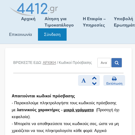
Skip
to
content
Αρχική
Αίτηση για
Η Εταιρία –
Υποβολή
Τιμοκατάλογο
Υπηρεσίες
Ερωτημά
Επικοινωνία
Σύνδεση
ΒΡΙΣΚΕΣΤΕ ΕΔΩ:
ΑΡΧΙΚΗ
/ Κωδικοί Πρόσβασης
Εκτύπωση
Απαιτούνται κωδικοί πρόσβασης
- Παρακαλούμε πληκτρολογήστε τους κωδικούς πρόσβασης
με
λατινικούς χαρακτήρες -
μικρά γράμματα
(Προσοχή όχι
κεφαλαία).
- Μπορείτε να αποθηκεύσετε τους κωδικούς σας, ώστε να μη
χρειάζεται να τους πληκτρολογείτε κάθε φορά: Αρχικά