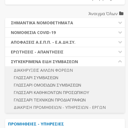
Άνοιγμα Όλων
ΣΗΜΑΝΤΙΚΑ ΝΟΜΟΘΕΤΗΜΑΤΑ
ΔΗΜΟΣΙΕΣ ΣΥΜΒΑΣΕΙΣ (Ν. 4412/2016)
ΝΟΜΟΘΕΣΙΑ COVID-19
ΔΗΜΟΤΙΚΟΣ ΚΩΔΙΚΑΣ (Ν.3463/2006)
ΝΟΜΟΘΕΣΙΑ - ΝΟΜΟΛΟΓΙΑ COVID -19
ΑΠΟΦΑΣΕΙΣ Α.Ε.Π.Π. - Ε.Α.ΔΗ.ΣΥ.
ΚΑΛΛΙΚΡΑΤΗΣ (Ν.3852/2010)
ΕΡΩΤΗΣΕΙΣ - ΑΠΑΝΤΗΣΕΙΣ
ΠΡΟΔΙΚΑΣΤΙΚΗ ΠΡΟΣΦΥΓΗ
ΕΡΩΤΗΣΕΙΣ - ΑΠΑΝΤΗΣΕΙΣ
ΝΟΜΟΘΕΣΙΑ - ΝΟΜΟΛΟΓΙΑ (ΣΥΝΟΛΟ)
ΓΕΝΙΚΟΙ ΚΑΝΟΝΕΣ
Ν. 4782/2021 - ΤΡΟΠΟΠΟΙΗΣΗ 4412/2016
ΣΥΓΚΕΚΡΙΜΕΝΑ ΕΙΔΗ ΣΥΜΒΑΣΕΩΝ
ΠΡΟΕΤΟΙΜΑΣΙΑ – ΔΗΜΟΣΙΟΤΗΤΑ
ΔΙΕΞΑΓΩΓΗ ΔΙΑΔΙΚΑΣΙΑΣ
ΔΙΑΚΗΡΥΞΕΙΣ ΑΛΛΩΝ ΦΟΡΕΩΝ
ΔΙΚΑΙΟΥΜΕΝΟΙ ΣΥΜΜΕΤΟΧΗΣ
ΔΙΑΔΙΚΑΣΙΕΣ ΑΝΑΘΕΣΗΣ
ΓΛΩΣΣΑΡΙ ΣΥΜΒΑΣΕΩΝ
ΠΡΟΣΦΟΡΕΣ – ΔΙΚΑΙΟΛΟΓΗΤΙΚΑ ΣΥΜΜΕΤΟΧΗΣ
ΓΕΝΙΚΟΙ ΚΑΝΟΝΕΣ
ΓΛΩΣΣΑΡΙ ΟΜΟΕΙΔΩΝ ΣΥΜΒΑΣΕΩΝ
ΔΙΕΞΑΓΩΓΗ ΔΙΑΔΙΚΑΣΙΑΣ
ΠΡΟΕΤΟΙΜΑΣΙΑ - ΔΗΜΟΣΙΟΤΗΤΑ
ΓΛΩΣΣΑΡΙ ΚΑΘΗΚΟΝΤΩΝ ΠΡΟΣΩΠΙΚΟΥ
ΕΣΗΔΗΣ – ΚΗΜΔΗΣ
ΛΟΓΟΙ ΑΠΟΚΛΕΙΣΜΟΥ-ΔΙΚΑΙΟΥΜΕΝΟΙ ΣΥΜΜΕΤΟΧΗΣ
ΓΛΩΣΣΑΡΙ ΤΕΧΝΙΚΩΝ ΠΡΟΔΙΑΓΡΑΦΩΝ
ΠΕΡΙΛΗΨΕΙΣ ΑΠΟΦΑΣΕΩΝ Α.Ε.Π.Π. - Ε.Α.ΔΗ.ΣΥ.
ΠΡΟΣΦΟΡΕΣ - ΔΙΚΑΙΟΛΟΓΗΤΙΚΑ ΣΥΜΜΕΤΟΧΗΣ
ΣΥΝΟΛΟ
ΔΙΑΚΡΙΣΗ ΠΡΟΜΗΘΕΙΩΝ - ΥΠΗΡΕΣΙΩΝ - ΕΡΓΩΝ
ΕΝΣΤΑΣΕΙΣ - ΠΡΟΣΦΥΓΕΣ
ΕΚΤΕΛΕΣΗ - ΠΛΗΡΩΜΗ - ΚΡΑΤΗΣΕΙΣ
ΠΡΟΜΗΘΕΙΕΣ - ΥΠΗΡΕΣΙΕΣ
ΕΚΤΕΛΕΣΗ ΕΡΓΩΝ - ΜΕΛΕΤΩΝ