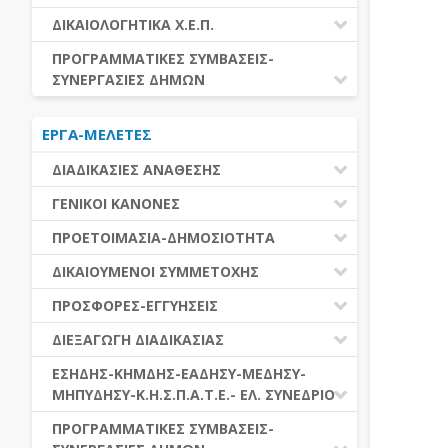
ΕΚΤΕΛΕΣΗ ΥΠΗΡΕΣΙΩΝ
ΕΑΑΔΗΣΥ
ΔΙΚΑΙΟΛΟΓΗΤΙΚΑ Χ.Ε.Π.
ΕΚΤΕΛΕΣΗ ΠΡΟΜΗΘΕΙΩΝ
ΕΑΔΗΣΥ
ΔΙΚΑΙΟΛΟΓΗΤΙΚΑ Χ.Ε.Π.
ΠΡΟΓΡΑΜΜΑΤΙΚΕΣ ΣΥΜΒΑΣΕΙΣ-
ΕΛ.ΣΥΝΕΔΡΙΟ
ΣΥΝΕΡΓΑΣΙΕΣ ΔΗΜΩΝ
ΕΣΗΔΗΣ
ΔΙΑΔΗΜΟΤΙΚΗ ΣΥΝΕΡΓΑΣΙΑ
ΚΗΜΔΗΣ
ΕΡΓΑ-ΜΕΛΕΤΕΣ
ΔΙΕΘΝΕΣ ΚΑΙ ΕΥΡΩΠΑΙΚΟ ΕΠΙΠΕΔΟ
ΜΕΔΗΣΥ-ΜΗΠΥΔΗΣΥ
ΠΡΟΓΡΑΜΜΑΤΙΚΕΣ ΣΥΜΒΑΣΕΙΣ
ΔΙΑΔΙΚΑΣΙΕΣ ΑΝΑΘΕΣΗΣ
ΔΙΑΔΙΚΑΣΙΕΣ ΑΝΑΘΕΣΗΣ
ΓΕΝΙΚΟΙ ΚΑΝΟΝΕΣ
ΣΥΓΚΕΝΤΡΩΤΙΚΕΣ ΔΙΑΔΙΚΑΣΙΕΣ
ΠΕΔΙΟ ΕΦΑΡΜΟΓΗΣ-ΕΝΑΡΞΗ ΙΣΧΥΟΣ
ΠΡΟΕΤΟΙΜΑΣΙΑ-ΔΗΜΟΣΙΟΤΗΤΑ
ΑΝΑΘΕΣΗΣ
ΗΛΕΚΤΡΟΝΙΚΑ ΜΕΣΑ
ΠΙΝΑΚΕΣ ΔΗΜΟΣΝΕΤ
ΓΝΩΜΟΔΟΤΙΚΑ ΟΡΓΑΝΑ-ΕΠΙΤΡΟΠΕΣ
ΔΙΚΑΙΟΥΜΕΝΟΙ ΣΥΜΜΕΤΟΧΗΣ
ΓΕΝΙΚΕΣ ΑΡΧΕΣ ΚΑΙ ΚΑΝΟΝΕΣ
ΠΡΟΕΤΟΙΜΑΣΙΑ
ΔΙΚΑΙΟΥΜΕΝΟΙ ΣΥΜΜΕΤΟΧΗΣ
ΠΡΟΣΦΟΡΕΣ-ΕΓΓΥΗΣΕΙΣ
ΑΞΙΑ ΣΥΜΒΑΣΗΣ
ΕΓΓΡΑΦΑ ΤΗΣ ΣΥΜΒΑΣΗΣ
ΚΡΙΤΗΡΙΑ ΕΠΙΛΟΓΗΣ
ΕΓΓΥΗΣΕΙΣ
ΕΙΔΗ ΣΥΜΒΑΣΕΩΝ
ΔΙΕΞΑΓΩΓΗ ΔΙΑΔΙΚΑΣΙΑΣ
ΔΗΜΟΣΙΕΥΣΕΙΣ
ΛΟΓΟΙ ΑΠΟΚΛΕΙΣΜΟΥ
ΠΡΟΣΦΟΡΕΣ
ΔΙΑΦΟΡΑ
ΑΞΙΟΛΟΓΗΣΗ ΚΑΙ ΑΝΑΘΕΣΗ
ΕΝΑΡΞΗ-ΠΡΟΘΕΣΜΙΕΣ
ΕΣΗΔΗΣ-ΚΗΜΔΗΣ-ΕΑΔΗΣΥ-ΜΕΔΗΣΥ-
ΔΙΚΑΙΟΛΟΓΗΤΙΚΑ ΛΟΓΩΝ
ΜΗΠΥΔΗΣΥ-Κ.Η.Σ.Π.Α.Τ.Ε.- ΕΛ. ΣΥΝΕΔΡΙΟ
ΑΠΟΚΛΕΙΣΜΟΥ & ΚΡΙΤΗΡΙΩΝ
ΑΠΟΤΕΛΕΣΜΑ ΔΙΑΔΙΚΑΣΙΑΣ
ΕΠΙΛΟΓΗΣ
ΠΡΟΣΦΥΓΕΣ-ΕΝΣΤΑΣΕΙΣ
ΕΑΑΔΗΣΥ
ΠΡΟΓΡΑΜΜΑΤΙΚΕΣ ΣΥΜΒΑΣΕΙΣ-
ΕΕΕΣ