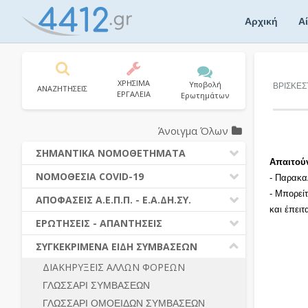
Skip
to
Αρχική
Α
content
ΧΡΗΣΙΜΑ
Υποβολή
ΒΡΙΣΚΕΣ
ΑΝΑΖΗΤΗΣΕΙΣ
ΕΡΓΑΛΕΙΑ
Ερωτημάτων
Άνοιγμα Όλων
ΣΗΜΑΝΤΙΚΑ ΝΟΜΟΘΕΤΗΜΑΤΑ
Απαιτού
ΔΗΜΟΣΙΕΣ ΣΥΜΒΑΣΕΙΣ (Ν. 4412/2016)
ΝΟΜΟΘΕΣΙΑ COVID-19
- Παρακα
ΔΗΜΟΤΙΚΟΣ ΚΩΔΙΚΑΣ (Ν.3463/2006)
- Μπορεί
ΝΟΜΟΘΕΣΙΑ - ΝΟΜΟΛΟΓΙΑ COVID -19
ΑΠΟΦΑΣΕΙΣ Α.Ε.Π.Π. - Ε.Α.ΔΗ.ΣΥ.
ΚΑΛΛΙΚΡΑΤΗΣ (Ν.3852/2010)
και έπει
ΕΡΩΤΗΣΕΙΣ - ΑΠΑΝΤΗΣΕΙΣ
ΠΡΟΔΙΚΑΣΤΙΚΗ ΠΡΟΣΦΥΓΗ
ΕΡΩΤΗΣΕΙΣ - ΑΠΑΝΤΗΣΕΙΣ
ΝΟΜΟΘΕΣΙΑ - ΝΟΜΟΛΟΓΙΑ (ΣΥΝΟΛΟ)
ΓΕΝΙΚΟΙ ΚΑΝΟΝΕΣ
Ν. 4782/2021 - ΤΡΟΠΟΠΟΙΗΣΗ
ΣΥΓΚΕΚΡΙΜΕΝΑ ΕΙΔΗ ΣΥΜΒΑΣΕΩΝ
4412/2016
ΠΡΟΕΤΟΙΜΑΣΙΑ – ΔΗΜΟΣΙΟΤΗΤΑ
ΔΙΑΚΗΡΥΞΕΙΣ ΑΛΛΩΝ ΦΟΡΕΩΝ
ΔΙΕΞΑΓΩΓΗ ΔΙΑΔΙΚΑΣΙΑΣ
ΔΙΚΑΙΟΥΜΕΝΟΙ ΣΥΜΜΕΤΟΧΗΣ
ΓΛΩΣΣΑΡΙ ΣΥΜΒΑΣΕΩΝ
ΔΙΑΔΙΚΑΣΙΕΣ ΑΝΑΘΕΣΗΣ
ΠΡΟΣΦΟΡΕΣ – ΔΙΚΑΙΟΛΟΓΗΤΙΚΑ
ΣΥΜΜΕΤΟΧΗΣ
ΓΛΩΣΣΑΡΙ ΟΜΟΕΙΔΩΝ ΣΥΜΒΑΣΕΩΝ
ΓΕΝΙΚΟΙ ΚΑΝΟΝΕΣ