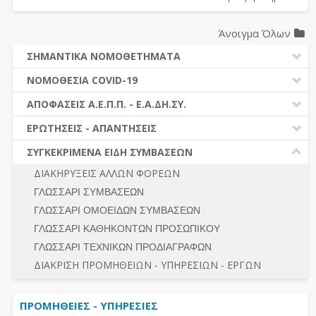
Άνοιγμα Όλων
ΣΗΜΑΝΤΙΚΑ ΝΟΜΟΘΕΤΗΜΑΤΑ
ΔΗΜΟΣΙΕΣ ΣΥΜΒΑΣΕΙΣ (Ν. 4412/2016)
ΝΟΜΟΘΕΣΙΑ COVID-19
ΔΗΜΟΤΙΚΟΣ ΚΩΔΙΚΑΣ (Ν.3463/2006)
ΝΟΜΟΘΕΣΙΑ - ΝΟΜΟΛΟΓΙΑ COVID -19
ΑΠΟΦΑΣΕΙΣ Α.Ε.Π.Π. - Ε.Α.ΔΗ.ΣΥ.
ΚΑΛΛΙΚΡΑΤΗΣ (Ν.3852/2010)
ΕΡΩΤΗΣΕΙΣ - ΑΠΑΝΤΗΣΕΙΣ
ΠΡΟΔΙΚΑΣΤΙΚΗ ΠΡΟΣΦΥΓΗ
ΕΡΩΤΗΣΕΙΣ - ΑΠΑΝΤΗΣΕΙΣ
ΝΟΜΟΘΕΣΙΑ - ΝΟΜΟΛΟΓΙΑ (ΣΥΝΟΛΟ)
ΓΕΝΙΚΟΙ ΚΑΝΟΝΕΣ
Ν. 4782/2021 - ΤΡΟΠΟΠΟΙΗΣΗ 4412/2016
ΣΥΓΚΕΚΡΙΜΕΝΑ ΕΙΔΗ ΣΥΜΒΑΣΕΩΝ
ΠΡΟΕΤΟΙΜΑΣΙΑ – ΔΗΜΟΣΙΟΤΗΤΑ
ΔΙΕΞΑΓΩΓΗ ΔΙΑΔΙΚΑΣΙΑΣ
ΔΙΑΚΗΡΥΞΕΙΣ ΑΛΛΩΝ ΦΟΡΕΩΝ
ΔΙΚΑΙΟΥΜΕΝΟΙ ΣΥΜΜΕΤΟΧΗΣ
ΔΙΑΔΙΚΑΣΙΕΣ ΑΝΑΘΕΣΗΣ
ΓΛΩΣΣΑΡΙ ΣΥΜΒΑΣΕΩΝ
ΠΡΟΣΦΟΡΕΣ – ΔΙΚΑΙΟΛΟΓΗΤΙΚΑ ΣΥΜΜΕΤΟΧΗΣ
ΓΕΝΙΚΟΙ ΚΑΝΟΝΕΣ
ΓΛΩΣΣΑΡΙ ΟΜΟΕΙΔΩΝ ΣΥΜΒΑΣΕΩΝ
ΔΙΕΞΑΓΩΓΗ ΔΙΑΔΙΚΑΣΙΑΣ
ΠΡΟΕΤΟΙΜΑΣΙΑ - ΔΗΜΟΣΙΟΤΗΤΑ
ΓΛΩΣΣΑΡΙ ΚΑΘΗΚΟΝΤΩΝ ΠΡΟΣΩΠΙΚΟΥ
ΕΣΗΔΗΣ – ΚΗΜΔΗΣ
ΛΟΓΟΙ ΑΠΟΚΛΕΙΣΜΟΥ-ΔΙΚΑΙΟΥΜΕΝΟΙ ΣΥΜΜΕΤΟΧΗΣ
ΓΛΩΣΣΑΡΙ ΤΕΧΝΙΚΩΝ ΠΡΟΔΙΑΓΡΑΦΩΝ
ΠΕΡΙΛΗΨΕΙΣ ΑΠΟΦΑΣΕΩΝ Α.Ε.Π.Π. - Ε.Α.ΔΗ.ΣΥ.
ΠΡΟΣΦΟΡΕΣ - ΔΙΚΑΙΟΛΟΓΗΤΙΚΑ ΣΥΜΜΕΤΟΧΗΣ
ΣΥΝΟΛΟ
ΔΙΑΚΡΙΣΗ ΠΡΟΜΗΘΕΙΩΝ - ΥΠΗΡΕΣΙΩΝ - ΕΡΓΩΝ
ΕΝΣΤΑΣΕΙΣ - ΠΡΟΣΦΥΓΕΣ
ΕΚΤΕΛΕΣΗ - ΠΛΗΡΩΜΗ - ΚΡΑΤΗΣΕΙΣ
ΠΡΟΜΗΘΕΙΕΣ - ΥΠΗΡΕΣΙΕΣ
ΕΚΤΕΛΕΣΗ ΕΡΓΩΝ - ΜΕΛΕΤΩΝ