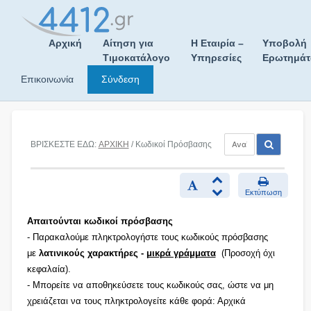
Skip
to
content
Αρχική
Αίτηση για
Η Εταιρία –
Υποβολή
Τιμοκατάλογο
Υπηρεσίες
Ερωτημά
Επικοινωνία
Σύνδεση
ΒΡΙΣΚΕΣΤΕ ΕΔΩ:
ΑΡΧΙΚΗ
/ Κωδικοί Πρόσβασης
Εκτύπωση
Απαιτούνται κωδικοί πρόσβασης
- Παρακαλούμε πληκτρολογήστε τους κωδικούς πρόσβασης
με
λατινικούς χαρακτήρες -
μικρά γράμματα
(Προσοχή όχι
κεφαλαία).
- Μπορείτε να αποθηκεύσετε τους κωδικούς σας, ώστε να μη
χρειάζεται να τους πληκτρολογείτε κάθε φορά: Αρχικά