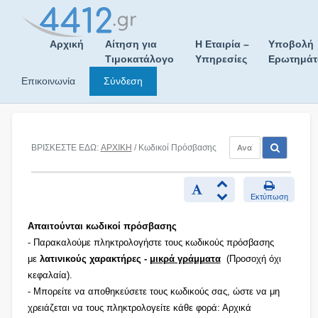
Skip
to
content
Αρχική
Αίτηση για
Η Εταιρία –
Υποβολή
Τιμοκατάλογο
Υπηρεσίες
Ερωτημά
Επικοινωνία
Σύνδεση
ΒΡΙΣΚΕΣΤΕ ΕΔΩ:
ΑΡΧΙΚΗ
/ Κωδικοί Πρόσβασης
Εκτύπωση
Απαιτούνται κωδικοί πρόσβασης
- Παρακαλούμε πληκτρολογήστε τους κωδικούς πρόσβασης
με
λατινικούς χαρακτήρες -
μικρά γράμματα
(Προσοχή όχι
κεφαλαία).
- Μπορείτε να αποθηκεύσετε τους κωδικούς σας, ώστε να μη
χρειάζεται να τους πληκτρολογείτε κάθε φορά: Αρχικά