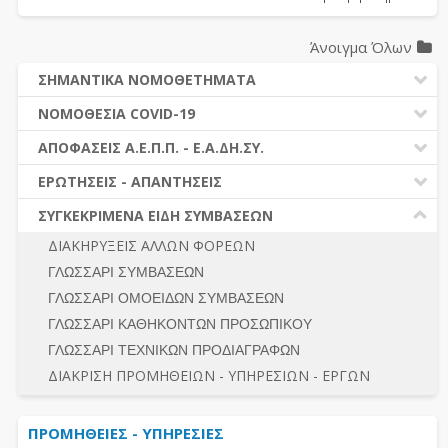
Άνοιγμα Όλων
ΣΗΜΑΝΤΙΚΑ ΝΟΜΟΘΕΤΗΜΑΤΑ
ΔΗΜΟΣΙΕΣ ΣΥΜΒΑΣΕΙΣ (Ν. 4412/2016)
ΝΟΜΟΘΕΣΙΑ COVID-19
ΔΗΜΟΤΙΚΟΣ ΚΩΔΙΚΑΣ (Ν.3463/2006)
ΝΟΜΟΘΕΣΙΑ - ΝΟΜΟΛΟΓΙΑ COVID -19
ΑΠΟΦΑΣΕΙΣ Α.Ε.Π.Π. - Ε.Α.ΔΗ.ΣΥ.
ΚΑΛΛΙΚΡΑΤΗΣ (Ν.3852/2010)
ΕΡΩΤΗΣΕΙΣ - ΑΠΑΝΤΗΣΕΙΣ
ΠΡΟΔΙΚΑΣΤΙΚΗ ΠΡΟΣΦΥΓΗ
ΕΡΩΤΗΣΕΙΣ - ΑΠΑΝΤΗΣΕΙΣ
ΝΟΜΟΘΕΣΙΑ - ΝΟΜΟΛΟΓΙΑ (ΣΥΝΟΛΟ)
ΓΕΝΙΚΟΙ ΚΑΝΟΝΕΣ
Ν. 4782/2021 - ΤΡΟΠΟΠΟΙΗΣΗ 4412/2016
ΣΥΓΚΕΚΡΙΜΕΝΑ ΕΙΔΗ ΣΥΜΒΑΣΕΩΝ
ΠΡΟΕΤΟΙΜΑΣΙΑ – ΔΗΜΟΣΙΟΤΗΤΑ
ΔΙΕΞΑΓΩΓΗ ΔΙΑΔΙΚΑΣΙΑΣ
ΔΙΑΚΗΡΥΞΕΙΣ ΑΛΛΩΝ ΦΟΡΕΩΝ
ΔΙΚΑΙΟΥΜΕΝΟΙ ΣΥΜΜΕΤΟΧΗΣ
ΔΙΑΔΙΚΑΣΙΕΣ ΑΝΑΘΕΣΗΣ
ΓΛΩΣΣΑΡΙ ΣΥΜΒΑΣΕΩΝ
ΠΡΟΣΦΟΡΕΣ – ΔΙΚΑΙΟΛΟΓΗΤΙΚΑ ΣΥΜΜΕΤΟΧΗΣ
ΓΕΝΙΚΟΙ ΚΑΝΟΝΕΣ
ΓΛΩΣΣΑΡΙ ΟΜΟΕΙΔΩΝ ΣΥΜΒΑΣΕΩΝ
ΔΙΕΞΑΓΩΓΗ ΔΙΑΔΙΚΑΣΙΑΣ
ΠΡΟΕΤΟΙΜΑΣΙΑ - ΔΗΜΟΣΙΟΤΗΤΑ
ΓΛΩΣΣΑΡΙ ΚΑΘΗΚΟΝΤΩΝ ΠΡΟΣΩΠΙΚΟΥ
ΕΣΗΔΗΣ – ΚΗΜΔΗΣ
ΛΟΓΟΙ ΑΠΟΚΛΕΙΣΜΟΥ-ΔΙΚΑΙΟΥΜΕΝΟΙ ΣΥΜΜΕΤΟΧΗΣ
ΓΛΩΣΣΑΡΙ ΤΕΧΝΙΚΩΝ ΠΡΟΔΙΑΓΡΑΦΩΝ
ΠΕΡΙΛΗΨΕΙΣ ΑΠΟΦΑΣΕΩΝ Α.Ε.Π.Π. - Ε.Α.ΔΗ.ΣΥ.
ΠΡΟΣΦΟΡΕΣ - ΔΙΚΑΙΟΛΟΓΗΤΙΚΑ ΣΥΜΜΕΤΟΧΗΣ
ΣΥΝΟΛΟ
ΔΙΑΚΡΙΣΗ ΠΡΟΜΗΘΕΙΩΝ - ΥΠΗΡΕΣΙΩΝ - ΕΡΓΩΝ
ΕΝΣΤΑΣΕΙΣ - ΠΡΟΣΦΥΓΕΣ
ΕΚΤΕΛΕΣΗ - ΠΛΗΡΩΜΗ - ΚΡΑΤΗΣΕΙΣ
ΠΡΟΜΗΘΕΙΕΣ - ΥΠΗΡΕΣΙΕΣ
ΕΚΤΕΛΕΣΗ ΕΡΓΩΝ - ΜΕΛΕΤΩΝ