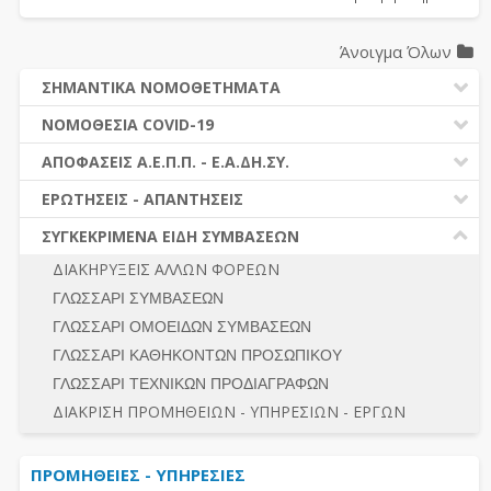
Άνοιγμα Όλων
ΣΗΜΑΝΤΙΚΑ ΝΟΜΟΘΕΤΗΜΑΤΑ
ΔΗΜΟΣΙΕΣ ΣΥΜΒΑΣΕΙΣ (Ν. 4412/2016)
ΝΟΜΟΘΕΣΙΑ COVID-19
ΔΗΜΟΤΙΚΟΣ ΚΩΔΙΚΑΣ (Ν.3463/2006)
ΝΟΜΟΘΕΣΙΑ - ΝΟΜΟΛΟΓΙΑ COVID -19
ΑΠΟΦΑΣΕΙΣ Α.Ε.Π.Π. - Ε.Α.ΔΗ.ΣΥ.
ΚΑΛΛΙΚΡΑΤΗΣ (Ν.3852/2010)
ΕΡΩΤΗΣΕΙΣ - ΑΠΑΝΤΗΣΕΙΣ
ΠΡΟΔΙΚΑΣΤΙΚΗ ΠΡΟΣΦΥΓΗ
ΕΡΩΤΗΣΕΙΣ - ΑΠΑΝΤΗΣΕΙΣ
ΝΟΜΟΘΕΣΙΑ - ΝΟΜΟΛΟΓΙΑ (ΣΥΝΟΛΟ)
ΓΕΝΙΚΟΙ ΚΑΝΟΝΕΣ
Ν. 4782/2021 - ΤΡΟΠΟΠΟΙΗΣΗ 4412/2016
ΣΥΓΚΕΚΡΙΜΕΝΑ ΕΙΔΗ ΣΥΜΒΑΣΕΩΝ
ΠΡΟΕΤΟΙΜΑΣΙΑ – ΔΗΜΟΣΙΟΤΗΤΑ
ΔΙΕΞΑΓΩΓΗ ΔΙΑΔΙΚΑΣΙΑΣ
ΔΙΑΚΗΡΥΞΕΙΣ ΑΛΛΩΝ ΦΟΡΕΩΝ
ΔΙΚΑΙΟΥΜΕΝΟΙ ΣΥΜΜΕΤΟΧΗΣ
ΔΙΑΔΙΚΑΣΙΕΣ ΑΝΑΘΕΣΗΣ
ΓΛΩΣΣΑΡΙ ΣΥΜΒΑΣΕΩΝ
ΠΡΟΣΦΟΡΕΣ – ΔΙΚΑΙΟΛΟΓΗΤΙΚΑ ΣΥΜΜΕΤΟΧΗΣ
ΓΕΝΙΚΟΙ ΚΑΝΟΝΕΣ
ΓΛΩΣΣΑΡΙ ΟΜΟΕΙΔΩΝ ΣΥΜΒΑΣΕΩΝ
ΔΙΕΞΑΓΩΓΗ ΔΙΑΔΙΚΑΣΙΑΣ
ΠΡΟΕΤΟΙΜΑΣΙΑ - ΔΗΜΟΣΙΟΤΗΤΑ
ΓΛΩΣΣΑΡΙ ΚΑΘΗΚΟΝΤΩΝ ΠΡΟΣΩΠΙΚΟΥ
ΕΣΗΔΗΣ – ΚΗΜΔΗΣ
ΛΟΓΟΙ ΑΠΟΚΛΕΙΣΜΟΥ-ΔΙΚΑΙΟΥΜΕΝΟΙ ΣΥΜΜΕΤΟΧΗΣ
ΓΛΩΣΣΑΡΙ ΤΕΧΝΙΚΩΝ ΠΡΟΔΙΑΓΡΑΦΩΝ
ΠΕΡΙΛΗΨΕΙΣ ΑΠΟΦΑΣΕΩΝ Α.Ε.Π.Π. - Ε.Α.ΔΗ.ΣΥ.
ΠΡΟΣΦΟΡΕΣ - ΔΙΚΑΙΟΛΟΓΗΤΙΚΑ ΣΥΜΜΕΤΟΧΗΣ
ΣΥΝΟΛΟ
ΔΙΑΚΡΙΣΗ ΠΡΟΜΗΘΕΙΩΝ - ΥΠΗΡΕΣΙΩΝ - ΕΡΓΩΝ
ΕΝΣΤΑΣΕΙΣ - ΠΡΟΣΦΥΓΕΣ
ΕΚΤΕΛΕΣΗ - ΠΛΗΡΩΜΗ - ΚΡΑΤΗΣΕΙΣ
ΠΡΟΜΗΘΕΙΕΣ - ΥΠΗΡΕΣΙΕΣ
ΕΚΤΕΛΕΣΗ ΕΡΓΩΝ - ΜΕΛΕΤΩΝ