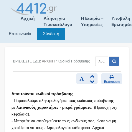
Skip
to
content
Αρχική
Αίτηση για
Η Εταιρία –
Υποβολή
Τιμοκατάλογο
Υπηρεσίες
Ερωτημά
Επικοινωνία
Σύνδεση
ΒΡΙΣΚΕΣΤΕ ΕΔΩ:
ΑΡΧΙΚΗ
/ Κωδικοί Πρόσβασης
Εκτύπωση
Απαιτούνται κωδικοί πρόσβασης
- Παρακαλούμε πληκτρολογήστε τους κωδικούς πρόσβασης
με
λατινικούς χαρακτήρες -
μικρά γράμματα
(Προσοχή όχι
κεφαλαία).
- Μπορείτε να αποθηκεύσετε τους κωδικούς σας, ώστε να μη
χρειάζεται να τους πληκτρολογείτε κάθε φορά: Αρχικά