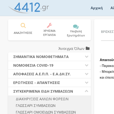
Skip
to
Αρχική
Α
content
ΧΡΗΣΙΜΑ
Υποβολή
ΒΡΙΣΚΕΣ
ΑΝΑΖΗΤΗΣΕΙΣ
ΕΡΓΑΛΕΙΑ
Ερωτημάτων
Άνοιγμα Όλων
ΣΗΜΑΝΤΙΚΑ ΝΟΜΟΘΕΤΗΜΑΤΑ
Απαιτού
ΔΗΜΟΣΙΕΣ ΣΥΜΒΑΣΕΙΣ (Ν. 4412/2016)
ΝΟΜΟΘΕΣΙΑ COVID-19
- Παρακα
ΔΗΜΟΤΙΚΟΣ ΚΩΔΙΚΑΣ (Ν.3463/2006)
- Μπορεί
ΝΟΜΟΘΕΣΙΑ - ΝΟΜΟΛΟΓΙΑ COVID -19
ΑΠΟΦΑΣΕΙΣ Α.Ε.Π.Π. - Ε.Α.ΔΗ.ΣΥ.
ΚΑΛΛΙΚΡΑΤΗΣ (Ν.3852/2010)
και έπει
ΕΡΩΤΗΣΕΙΣ - ΑΠΑΝΤΗΣΕΙΣ
ΠΡΟΔΙΚΑΣΤΙΚΗ ΠΡΟΣΦΥΓΗ
ΕΡΩΤΗΣΕΙΣ - ΑΠΑΝΤΗΣΕΙΣ
ΝΟΜΟΘΕΣΙΑ - ΝΟΜΟΛΟΓΙΑ (ΣΥΝΟΛΟ)
ΓΕΝΙΚΟΙ ΚΑΝΟΝΕΣ
Ν. 4782/2021 - ΤΡΟΠΟΠΟΙΗΣΗ
ΣΥΓΚΕΚΡΙΜΕΝΑ ΕΙΔΗ ΣΥΜΒΑΣΕΩΝ
4412/2016
ΠΡΟΕΤΟΙΜΑΣΙΑ – ΔΗΜΟΣΙΟΤΗΤΑ
ΔΙΑΚΗΡΥΞΕΙΣ ΑΛΛΩΝ ΦΟΡΕΩΝ
ΔΙΕΞΑΓΩΓΗ ΔΙΑΔΙΚΑΣΙΑΣ
ΔΙΚΑΙΟΥΜΕΝΟΙ ΣΥΜΜΕΤΟΧΗΣ
ΓΛΩΣΣΑΡΙ ΣΥΜΒΑΣΕΩΝ
ΔΙΑΔΙΚΑΣΙΕΣ ΑΝΑΘΕΣΗΣ
ΠΡΟΣΦΟΡΕΣ – ΔΙΚΑΙΟΛΟΓΗΤΙΚΑ
ΣΥΜΜΕΤΟΧΗΣ
ΓΛΩΣΣΑΡΙ ΟΜΟΕΙΔΩΝ ΣΥΜΒΑΣΕΩΝ
ΓΕΝΙΚΟΙ ΚΑΝΟΝΕΣ