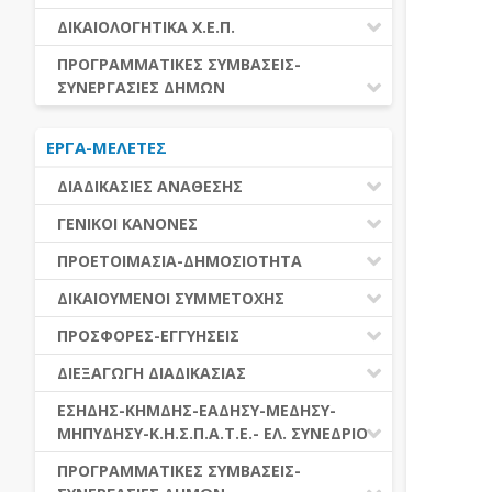
ΕΚΤΕΛΕΣΗ ΥΠΗΡΕΣΙΩΝ
ΕΑΑΔΗΣΥ
ΔΙΚΑΙΟΛΟΓΗΤΙΚΑ Χ.Ε.Π.
ΕΚΤΕΛΕΣΗ ΠΡΟΜΗΘΕΙΩΝ
ΕΑΔΗΣΥ
ΔΙΚΑΙΟΛΟΓΗΤΙΚΑ Χ.Ε.Π.
ΠΡΟΓΡΑΜΜΑΤΙΚΕΣ ΣΥΜΒΑΣΕΙΣ-
ΕΛ.ΣΥΝΕΔΡΙΟ
ΣΥΝΕΡΓΑΣΙΕΣ ΔΗΜΩΝ
ΕΣΗΔΗΣ
ΔΙΑΔΗΜΟΤΙΚΗ ΣΥΝΕΡΓΑΣΙΑ
ΚΗΜΔΗΣ
ΕΡΓΑ-ΜΕΛΕΤΕΣ
ΔΙΕΘΝΕΣ ΚΑΙ ΕΥΡΩΠΑΙΚΟ ΕΠΙΠΕΔΟ
ΜΕΔΗΣΥ-ΜΗΠΥΔΗΣΥ
ΠΡΟΓΡΑΜΜΑΤΙΚΕΣ ΣΥΜΒΑΣΕΙΣ
ΔΙΑΔΙΚΑΣΙΕΣ ΑΝΑΘΕΣΗΣ
ΔΙΑΔΙΚΑΣΙΕΣ ΑΝΑΘΕΣΗΣ
ΓΕΝΙΚΟΙ ΚΑΝΟΝΕΣ
ΣΥΓΚΕΝΤΡΩΤΙΚΕΣ ΔΙΑΔΙΚΑΣΙΕΣ
ΠΕΔΙΟ ΕΦΑΡΜΟΓΗΣ-ΕΝΑΡΞΗ ΙΣΧΥΟΣ
ΠΡΟΕΤΟΙΜΑΣΙΑ-ΔΗΜΟΣΙΟΤΗΤΑ
ΑΝΑΘΕΣΗΣ
ΗΛΕΚΤΡΟΝΙΚΑ ΜΕΣΑ
ΠΙΝΑΚΕΣ ΔΗΜΟΣΝΕΤ
ΓΝΩΜΟΔΟΤΙΚΑ ΟΡΓΑΝΑ-ΕΠΙΤΡΟΠΕΣ
ΔΙΚΑΙΟΥΜΕΝΟΙ ΣΥΜΜΕΤΟΧΗΣ
ΓΕΝΙΚΕΣ ΑΡΧΕΣ ΚΑΙ ΚΑΝΟΝΕΣ
ΠΡΟΕΤΟΙΜΑΣΙΑ
ΔΙΚΑΙΟΥΜΕΝΟΙ ΣΥΜΜΕΤΟΧΗΣ
ΠΡΟΣΦΟΡΕΣ-ΕΓΓΥΗΣΕΙΣ
ΑΞΙΑ ΣΥΜΒΑΣΗΣ
ΕΓΓΡΑΦΑ ΤΗΣ ΣΥΜΒΑΣΗΣ
ΚΡΙΤΗΡΙΑ ΕΠΙΛΟΓΗΣ
ΕΓΓΥΗΣΕΙΣ
ΕΙΔΗ ΣΥΜΒΑΣΕΩΝ
ΔΙΕΞΑΓΩΓΗ ΔΙΑΔΙΚΑΣΙΑΣ
ΔΗΜΟΣΙΕΥΣΕΙΣ
ΛΟΓΟΙ ΑΠΟΚΛΕΙΣΜΟΥ
ΠΡΟΣΦΟΡΕΣ
ΔΙΑΦΟΡΑ
ΑΞΙΟΛΟΓΗΣΗ ΚΑΙ ΑΝΑΘΕΣΗ
ΕΝΑΡΞΗ-ΠΡΟΘΕΣΜΙΕΣ
ΕΣΗΔΗΣ-ΚΗΜΔΗΣ-ΕΑΔΗΣΥ-ΜΕΔΗΣΥ-
ΔΙΚΑΙΟΛΟΓΗΤΙΚΑ ΛΟΓΩΝ
ΜΗΠΥΔΗΣΥ-Κ.Η.Σ.Π.Α.Τ.Ε.- ΕΛ. ΣΥΝΕΔΡΙΟ
ΑΠΟΚΛΕΙΣΜΟΥ & ΚΡΙΤΗΡΙΩΝ
ΑΠΟΤΕΛΕΣΜΑ ΔΙΑΔΙΚΑΣΙΑΣ
ΕΠΙΛΟΓΗΣ
ΠΡΟΣΦΥΓΕΣ-ΕΝΣΤΑΣΕΙΣ
ΕΑΑΔΗΣΥ
ΠΡΟΓΡΑΜΜΑΤΙΚΕΣ ΣΥΜΒΑΣΕΙΣ-
ΕΕΕΣ