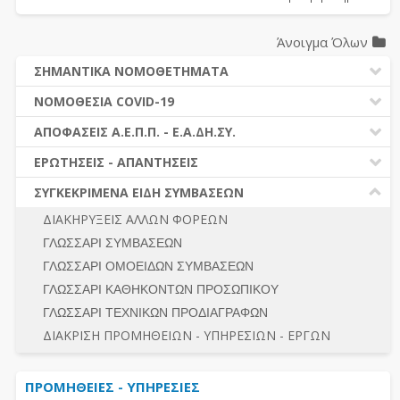
Άνοιγμα Όλων
ΣΗΜΑΝΤΙΚΑ ΝΟΜΟΘΕΤΗΜΑΤΑ
ΔΗΜΟΣΙΕΣ ΣΥΜΒΑΣΕΙΣ (Ν. 4412/2016)
ΝΟΜΟΘΕΣΙΑ COVID-19
ΔΗΜΟΤΙΚΟΣ ΚΩΔΙΚΑΣ (Ν.3463/2006)
ΝΟΜΟΘΕΣΙΑ - ΝΟΜΟΛΟΓΙΑ COVID -19
ΑΠΟΦΑΣΕΙΣ Α.Ε.Π.Π. - Ε.Α.ΔΗ.ΣΥ.
ΚΑΛΛΙΚΡΑΤΗΣ (Ν.3852/2010)
ΕΡΩΤΗΣΕΙΣ - ΑΠΑΝΤΗΣΕΙΣ
ΠΡΟΔΙΚΑΣΤΙΚΗ ΠΡΟΣΦΥΓΗ
ΕΡΩΤΗΣΕΙΣ - ΑΠΑΝΤΗΣΕΙΣ
ΝΟΜΟΘΕΣΙΑ - ΝΟΜΟΛΟΓΙΑ (ΣΥΝΟΛΟ)
ΓΕΝΙΚΟΙ ΚΑΝΟΝΕΣ
Ν. 4782/2021 - ΤΡΟΠΟΠΟΙΗΣΗ 4412/2016
ΣΥΓΚΕΚΡΙΜΕΝΑ ΕΙΔΗ ΣΥΜΒΑΣΕΩΝ
ΠΡΟΕΤΟΙΜΑΣΙΑ – ΔΗΜΟΣΙΟΤΗΤΑ
ΔΙΕΞΑΓΩΓΗ ΔΙΑΔΙΚΑΣΙΑΣ
ΔΙΑΚΗΡΥΞΕΙΣ ΑΛΛΩΝ ΦΟΡΕΩΝ
ΔΙΚΑΙΟΥΜΕΝΟΙ ΣΥΜΜΕΤΟΧΗΣ
ΔΙΑΔΙΚΑΣΙΕΣ ΑΝΑΘΕΣΗΣ
ΓΛΩΣΣΑΡΙ ΣΥΜΒΑΣΕΩΝ
ΠΡΟΣΦΟΡΕΣ – ΔΙΚΑΙΟΛΟΓΗΤΙΚΑ ΣΥΜΜΕΤΟΧΗΣ
ΓΕΝΙΚΟΙ ΚΑΝΟΝΕΣ
ΓΛΩΣΣΑΡΙ ΟΜΟΕΙΔΩΝ ΣΥΜΒΑΣΕΩΝ
ΔΙΕΞΑΓΩΓΗ ΔΙΑΔΙΚΑΣΙΑΣ
ΠΡΟΕΤΟΙΜΑΣΙΑ - ΔΗΜΟΣΙΟΤΗΤΑ
ΓΛΩΣΣΑΡΙ ΚΑΘΗΚΟΝΤΩΝ ΠΡΟΣΩΠΙΚΟΥ
ΕΣΗΔΗΣ – ΚΗΜΔΗΣ
ΛΟΓΟΙ ΑΠΟΚΛΕΙΣΜΟΥ-ΔΙΚΑΙΟΥΜΕΝΟΙ ΣΥΜΜΕΤΟΧΗΣ
ΓΛΩΣΣΑΡΙ ΤΕΧΝΙΚΩΝ ΠΡΟΔΙΑΓΡΑΦΩΝ
ΠΕΡΙΛΗΨΕΙΣ ΑΠΟΦΑΣΕΩΝ Α.Ε.Π.Π. - Ε.Α.ΔΗ.ΣΥ.
ΠΡΟΣΦΟΡΕΣ - ΔΙΚΑΙΟΛΟΓΗΤΙΚΑ ΣΥΜΜΕΤΟΧΗΣ
ΣΥΝΟΛΟ
ΔΙΑΚΡΙΣΗ ΠΡΟΜΗΘΕΙΩΝ - ΥΠΗΡΕΣΙΩΝ - ΕΡΓΩΝ
ΕΝΣΤΑΣΕΙΣ - ΠΡΟΣΦΥΓΕΣ
ΕΚΤΕΛΕΣΗ - ΠΛΗΡΩΜΗ - ΚΡΑΤΗΣΕΙΣ
ΠΡΟΜΗΘΕΙΕΣ - ΥΠΗΡΕΣΙΕΣ
ΕΚΤΕΛΕΣΗ ΕΡΓΩΝ - ΜΕΛΕΤΩΝ