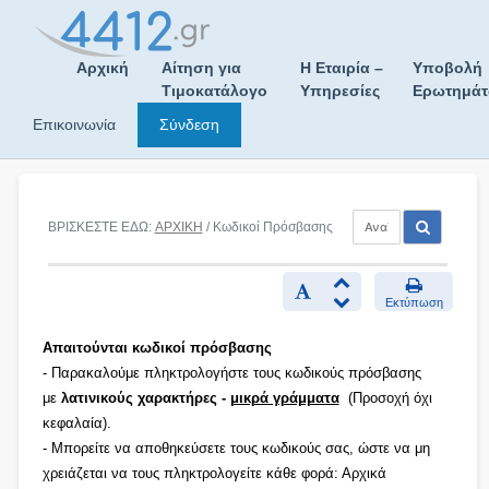
Skip
to
content
Αρχική
Αίτηση για
Η Εταιρία –
Υποβολή
Τιμοκατάλογο
Υπηρεσίες
Ερωτημά
Επικοινωνία
Σύνδεση
ΒΡΙΣΚΕΣΤΕ ΕΔΩ:
ΑΡΧΙΚΗ
/ Κωδικοί Πρόσβασης
Εκτύπωση
Απαιτούνται κωδικοί πρόσβασης
- Παρακαλούμε πληκτρολογήστε τους κωδικούς πρόσβασης
με
λατινικούς χαρακτήρες -
μικρά γράμματα
(Προσοχή όχι
κεφαλαία).
- Μπορείτε να αποθηκεύσετε τους κωδικούς σας, ώστε να μη
χρειάζεται να τους πληκτρολογείτε κάθε φορά: Αρχικά