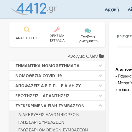
Skip
to
Αρχική
Α
content
ΧΡΗΣΙΜΑ
Υποβολή
ΒΡΙΣΚΕΣ
ΑΝΑΖΗΤΗΣΕΙΣ
ΕΡΓΑΛΕΙΑ
Ερωτημάτων
Άνοιγμα Όλων
ΣΗΜΑΝΤΙΚΑ ΝΟΜΟΘΕΤΗΜΑΤΑ
Απαιτού
ΔΗΜΟΣΙΕΣ ΣΥΜΒΑΣΕΙΣ (Ν. 4412/2016)
ΝΟΜΟΘΕΣΙΑ COVID-19
- Παρακα
ΔΗΜΟΤΙΚΟΣ ΚΩΔΙΚΑΣ (Ν.3463/2006)
- Μπορεί
ΝΟΜΟΘΕΣΙΑ - ΝΟΜΟΛΟΓΙΑ COVID -19
ΑΠΟΦΑΣΕΙΣ Α.Ε.Π.Π. - Ε.Α.ΔΗ.ΣΥ.
ΚΑΛΛΙΚΡΑΤΗΣ (Ν.3852/2010)
και έπει
ΕΡΩΤΗΣΕΙΣ - ΑΠΑΝΤΗΣΕΙΣ
ΠΡΟΔΙΚΑΣΤΙΚΗ ΠΡΟΣΦΥΓΗ
ΕΡΩΤΗΣΕΙΣ - ΑΠΑΝΤΗΣΕΙΣ
ΝΟΜΟΘΕΣΙΑ - ΝΟΜΟΛΟΓΙΑ (ΣΥΝΟΛΟ)
ΓΕΝΙΚΟΙ ΚΑΝΟΝΕΣ
Ν. 4782/2021 - ΤΡΟΠΟΠΟΙΗΣΗ
ΣΥΓΚΕΚΡΙΜΕΝΑ ΕΙΔΗ ΣΥΜΒΑΣΕΩΝ
4412/2016
ΠΡΟΕΤΟΙΜΑΣΙΑ – ΔΗΜΟΣΙΟΤΗΤΑ
ΔΙΑΚΗΡΥΞΕΙΣ ΑΛΛΩΝ ΦΟΡΕΩΝ
ΔΙΕΞΑΓΩΓΗ ΔΙΑΔΙΚΑΣΙΑΣ
ΔΙΚΑΙΟΥΜΕΝΟΙ ΣΥΜΜΕΤΟΧΗΣ
ΓΛΩΣΣΑΡΙ ΣΥΜΒΑΣΕΩΝ
ΔΙΑΔΙΚΑΣΙΕΣ ΑΝΑΘΕΣΗΣ
ΠΡΟΣΦΟΡΕΣ – ΔΙΚΑΙΟΛΟΓΗΤΙΚΑ
ΣΥΜΜΕΤΟΧΗΣ
ΓΛΩΣΣΑΡΙ ΟΜΟΕΙΔΩΝ ΣΥΜΒΑΣΕΩΝ
ΓΕΝΙΚΟΙ ΚΑΝΟΝΕΣ