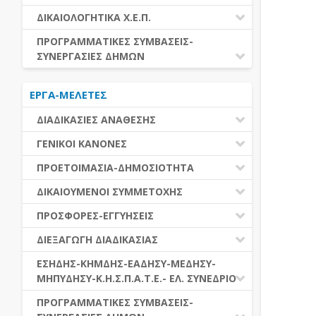
ΕΚΤΕΛΕΣΗ ΥΠΗΡΕΣΙΩΝ
ΕΑΑΔΗΣΥ
ΔΙΚΑΙΟΛΟΓΗΤΙΚΑ Χ.Ε.Π.
ΕΚΤΕΛΕΣΗ ΠΡΟΜΗΘΕΙΩΝ
ΕΑΔΗΣΥ
ΔΙΚΑΙΟΛΟΓΗΤΙΚΑ Χ.Ε.Π.
ΠΡΟΓΡΑΜΜΑΤΙΚΕΣ ΣΥΜΒΑΣΕΙΣ-
ΕΛ.ΣΥΝΕΔΡΙΟ
ΣΥΝΕΡΓΑΣΙΕΣ ΔΗΜΩΝ
ΕΣΗΔΗΣ
ΔΙΑΔΗΜΟΤΙΚΗ ΣΥΝΕΡΓΑΣΙΑ
ΚΗΜΔΗΣ
ΕΡΓΑ-ΜΕΛΕΤΕΣ
ΔΙΕΘΝΕΣ ΚΑΙ ΕΥΡΩΠΑΙΚΟ ΕΠΙΠΕΔΟ
ΜΕΔΗΣΥ-ΜΗΠΥΔΗΣΥ
ΠΡΟΓΡΑΜΜΑΤΙΚΕΣ ΣΥΜΒΑΣΕΙΣ
ΔΙΑΔΙΚΑΣΙΕΣ ΑΝΑΘΕΣΗΣ
ΔΙΑΔΙΚΑΣΙΕΣ ΑΝΑΘΕΣΗΣ
ΓΕΝΙΚΟΙ ΚΑΝΟΝΕΣ
ΣΥΓΚΕΝΤΡΩΤΙΚΕΣ ΔΙΑΔΙΚΑΣΙΕΣ
ΠΕΔΙΟ ΕΦΑΡΜΟΓΗΣ-ΕΝΑΡΞΗ ΙΣΧΥΟΣ
ΠΡΟΕΤΟΙΜΑΣΙΑ-ΔΗΜΟΣΙΟΤΗΤΑ
ΑΝΑΘΕΣΗΣ
ΗΛΕΚΤΡΟΝΙΚΑ ΜΕΣΑ
ΠΙΝΑΚΕΣ ΔΗΜΟΣΝΕΤ
ΓΝΩΜΟΔΟΤΙΚΑ ΟΡΓΑΝΑ-ΕΠΙΤΡΟΠΕΣ
ΔΙΚΑΙΟΥΜΕΝΟΙ ΣΥΜΜΕΤΟΧΗΣ
ΓΕΝΙΚΕΣ ΑΡΧΕΣ ΚΑΙ ΚΑΝΟΝΕΣ
ΠΡΟΕΤΟΙΜΑΣΙΑ
ΔΙΚΑΙΟΥΜΕΝΟΙ ΣΥΜΜΕΤΟΧΗΣ
ΠΡΟΣΦΟΡΕΣ-ΕΓΓΥΗΣΕΙΣ
ΑΞΙΑ ΣΥΜΒΑΣΗΣ
ΕΓΓΡΑΦΑ ΤΗΣ ΣΥΜΒΑΣΗΣ
ΚΡΙΤΗΡΙΑ ΕΠΙΛΟΓΗΣ
ΕΓΓΥΗΣΕΙΣ
ΕΙΔΗ ΣΥΜΒΑΣΕΩΝ
ΔΙΕΞΑΓΩΓΗ ΔΙΑΔΙΚΑΣΙΑΣ
ΔΗΜΟΣΙΕΥΣΕΙΣ
ΛΟΓΟΙ ΑΠΟΚΛΕΙΣΜΟΥ
ΠΡΟΣΦΟΡΕΣ
ΔΙΑΦΟΡΑ
ΑΞΙΟΛΟΓΗΣΗ ΚΑΙ ΑΝΑΘΕΣΗ
ΕΝΑΡΞΗ-ΠΡΟΘΕΣΜΙΕΣ
ΕΣΗΔΗΣ-ΚΗΜΔΗΣ-ΕΑΔΗΣΥ-ΜΕΔΗΣΥ-
ΔΙΚΑΙΟΛΟΓΗΤΙΚΑ ΛΟΓΩΝ
ΜΗΠΥΔΗΣΥ-Κ.Η.Σ.Π.Α.Τ.Ε.- ΕΛ. ΣΥΝΕΔΡΙΟ
ΑΠΟΚΛΕΙΣΜΟΥ & ΚΡΙΤΗΡΙΩΝ
ΑΠΟΤΕΛΕΣΜΑ ΔΙΑΔΙΚΑΣΙΑΣ
ΕΠΙΛΟΓΗΣ
ΠΡΟΣΦΥΓΕΣ-ΕΝΣΤΑΣΕΙΣ
ΕΑΑΔΗΣΥ
ΠΡΟΓΡΑΜΜΑΤΙΚΕΣ ΣΥΜΒΑΣΕΙΣ-
ΕΕΕΣ