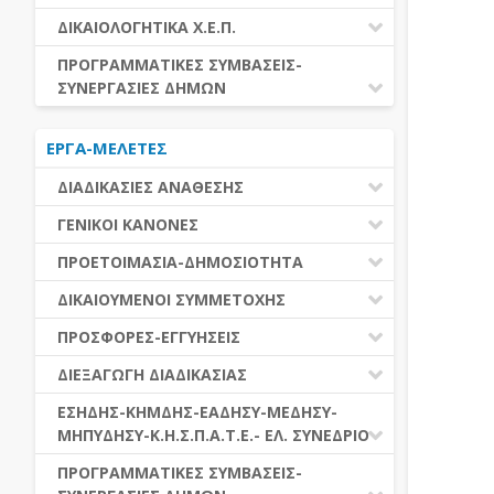
ΕΚΤΕΛΕΣΗ ΥΠΗΡΕΣΙΩΝ
ΕΑΑΔΗΣΥ
ΔΙΚΑΙΟΛΟΓΗΤΙΚΑ Χ.Ε.Π.
ΕΚΤΕΛΕΣΗ ΠΡΟΜΗΘΕΙΩΝ
ΕΑΔΗΣΥ
ΔΙΚΑΙΟΛΟΓΗΤΙΚΑ Χ.Ε.Π.
ΠΡΟΓΡΑΜΜΑΤΙΚΕΣ ΣΥΜΒΑΣΕΙΣ-
ΕΛ.ΣΥΝΕΔΡΙΟ
ΣΥΝΕΡΓΑΣΙΕΣ ΔΗΜΩΝ
ΕΣΗΔΗΣ
ΔΙΑΔΗΜΟΤΙΚΗ ΣΥΝΕΡΓΑΣΙΑ
ΚΗΜΔΗΣ
ΕΡΓΑ-ΜΕΛΕΤΕΣ
ΔΙΕΘΝΕΣ ΚΑΙ ΕΥΡΩΠΑΙΚΟ ΕΠΙΠΕΔΟ
ΜΕΔΗΣΥ-ΜΗΠΥΔΗΣΥ
ΠΡΟΓΡΑΜΜΑΤΙΚΕΣ ΣΥΜΒΑΣΕΙΣ
ΔΙΑΔΙΚΑΣΙΕΣ ΑΝΑΘΕΣΗΣ
ΔΙΑΔΙΚΑΣΙΕΣ ΑΝΑΘΕΣΗΣ
ΓΕΝΙΚΟΙ ΚΑΝΟΝΕΣ
ΣΥΓΚΕΝΤΡΩΤΙΚΕΣ ΔΙΑΔΙΚΑΣΙΕΣ
ΠΕΔΙΟ ΕΦΑΡΜΟΓΗΣ-ΕΝΑΡΞΗ ΙΣΧΥΟΣ
ΠΡΟΕΤΟΙΜΑΣΙΑ-ΔΗΜΟΣΙΟΤΗΤΑ
ΑΝΑΘΕΣΗΣ
ΗΛΕΚΤΡΟΝΙΚΑ ΜΕΣΑ
ΠΙΝΑΚΕΣ ΔΗΜΟΣΝΕΤ
ΓΝΩΜΟΔΟΤΙΚΑ ΟΡΓΑΝΑ-ΕΠΙΤΡΟΠΕΣ
ΔΙΚΑΙΟΥΜΕΝΟΙ ΣΥΜΜΕΤΟΧΗΣ
ΓΕΝΙΚΕΣ ΑΡΧΕΣ ΚΑΙ ΚΑΝΟΝΕΣ
ΠΡΟΕΤΟΙΜΑΣΙΑ
ΔΙΚΑΙΟΥΜΕΝΟΙ ΣΥΜΜΕΤΟΧΗΣ
ΠΡΟΣΦΟΡΕΣ-ΕΓΓΥΗΣΕΙΣ
ΑΞΙΑ ΣΥΜΒΑΣΗΣ
ΕΓΓΡΑΦΑ ΤΗΣ ΣΥΜΒΑΣΗΣ
ΚΡΙΤΗΡΙΑ ΕΠΙΛΟΓΗΣ
ΕΓΓΥΗΣΕΙΣ
ΕΙΔΗ ΣΥΜΒΑΣΕΩΝ
ΔΙΕΞΑΓΩΓΗ ΔΙΑΔΙΚΑΣΙΑΣ
ΔΗΜΟΣΙΕΥΣΕΙΣ
ΛΟΓΟΙ ΑΠΟΚΛΕΙΣΜΟΥ
ΠΡΟΣΦΟΡΕΣ
ΔΙΑΦΟΡΑ
ΑΞΙΟΛΟΓΗΣΗ ΚΑΙ ΑΝΑΘΕΣΗ
ΕΝΑΡΞΗ-ΠΡΟΘΕΣΜΙΕΣ
ΕΣΗΔΗΣ-ΚΗΜΔΗΣ-ΕΑΔΗΣΥ-ΜΕΔΗΣΥ-
ΔΙΚΑΙΟΛΟΓΗΤΙΚΑ ΛΟΓΩΝ
ΜΗΠΥΔΗΣΥ-Κ.Η.Σ.Π.Α.Τ.Ε.- ΕΛ. ΣΥΝΕΔΡΙΟ
ΑΠΟΚΛΕΙΣΜΟΥ & ΚΡΙΤΗΡΙΩΝ
ΑΠΟΤΕΛΕΣΜΑ ΔΙΑΔΙΚΑΣΙΑΣ
ΕΠΙΛΟΓΗΣ
ΠΡΟΣΦΥΓΕΣ-ΕΝΣΤΑΣΕΙΣ
ΕΑΑΔΗΣΥ
ΠΡΟΓΡΑΜΜΑΤΙΚΕΣ ΣΥΜΒΑΣΕΙΣ-
ΕΕΕΣ