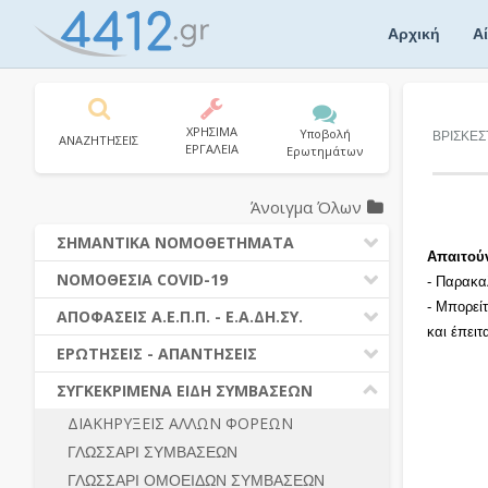
Skip
to
Αρχική
Α
content
ΧΡΗΣΙΜΑ
Υποβολή
ΒΡΙΣΚΕΣ
ΑΝΑΖΗΤΗΣΕΙΣ
ΕΡΓΑΛΕΙΑ
Ερωτημάτων
Άνοιγμα Όλων
ΣΗΜΑΝΤΙΚΑ ΝΟΜΟΘΕΤΗΜΑΤΑ
Απαιτού
ΔΗΜΟΣΙΕΣ ΣΥΜΒΑΣΕΙΣ (Ν. 4412/2016)
ΝΟΜΟΘΕΣΙΑ COVID-19
- Παρακα
ΔΗΜΟΤΙΚΟΣ ΚΩΔΙΚΑΣ (Ν.3463/2006)
- Μπορεί
ΝΟΜΟΘΕΣΙΑ - ΝΟΜΟΛΟΓΙΑ COVID -19
ΑΠΟΦΑΣΕΙΣ Α.Ε.Π.Π. - Ε.Α.ΔΗ.ΣΥ.
ΚΑΛΛΙΚΡΑΤΗΣ (Ν.3852/2010)
και έπει
ΕΡΩΤΗΣΕΙΣ - ΑΠΑΝΤΗΣΕΙΣ
ΠΡΟΔΙΚΑΣΤΙΚΗ ΠΡΟΣΦΥΓΗ
ΕΡΩΤΗΣΕΙΣ - ΑΠΑΝΤΗΣΕΙΣ
ΝΟΜΟΘΕΣΙΑ - ΝΟΜΟΛΟΓΙΑ (ΣΥΝΟΛΟ)
ΓΕΝΙΚΟΙ ΚΑΝΟΝΕΣ
Ν. 4782/2021 - ΤΡΟΠΟΠΟΙΗΣΗ
ΣΥΓΚΕΚΡΙΜΕΝΑ ΕΙΔΗ ΣΥΜΒΑΣΕΩΝ
4412/2016
ΠΡΟΕΤΟΙΜΑΣΙΑ – ΔΗΜΟΣΙΟΤΗΤΑ
ΔΙΑΚΗΡΥΞΕΙΣ ΑΛΛΩΝ ΦΟΡΕΩΝ
ΔΙΕΞΑΓΩΓΗ ΔΙΑΔΙΚΑΣΙΑΣ
ΔΙΚΑΙΟΥΜΕΝΟΙ ΣΥΜΜΕΤΟΧΗΣ
ΓΛΩΣΣΑΡΙ ΣΥΜΒΑΣΕΩΝ
ΔΙΑΔΙΚΑΣΙΕΣ ΑΝΑΘΕΣΗΣ
ΠΡΟΣΦΟΡΕΣ – ΔΙΚΑΙΟΛΟΓΗΤΙΚΑ
ΣΥΜΜΕΤΟΧΗΣ
ΓΛΩΣΣΑΡΙ ΟΜΟΕΙΔΩΝ ΣΥΜΒΑΣΕΩΝ
ΓΕΝΙΚΟΙ ΚΑΝΟΝΕΣ