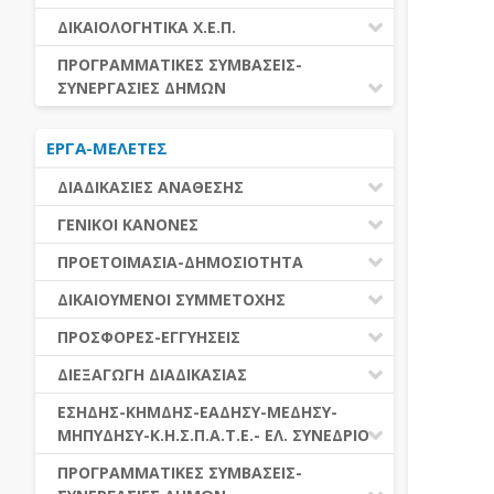
ΕΚΤΕΛΕΣΗ ΥΠΗΡΕΣΙΩΝ
ΕΑΑΔΗΣΥ
ΔΙΚΑΙΟΛΟΓΗΤΙΚΑ Χ.Ε.Π.
ΕΚΤΕΛΕΣΗ ΠΡΟΜΗΘΕΙΩΝ
ΕΑΔΗΣΥ
ΔΙΚΑΙΟΛΟΓΗΤΙΚΑ Χ.Ε.Π.
ΠΡΟΓΡΑΜΜΑΤΙΚΕΣ ΣΥΜΒΑΣΕΙΣ-
ΕΛ.ΣΥΝΕΔΡΙΟ
ΣΥΝΕΡΓΑΣΙΕΣ ΔΗΜΩΝ
ΕΣΗΔΗΣ
ΔΙΑΔΗΜΟΤΙΚΗ ΣΥΝΕΡΓΑΣΙΑ
ΚΗΜΔΗΣ
ΕΡΓΑ-ΜΕΛΕΤΕΣ
ΔΙΕΘΝΕΣ ΚΑΙ ΕΥΡΩΠΑΙΚΟ ΕΠΙΠΕΔΟ
ΜΕΔΗΣΥ-ΜΗΠΥΔΗΣΥ
ΠΡΟΓΡΑΜΜΑΤΙΚΕΣ ΣΥΜΒΑΣΕΙΣ
ΔΙΑΔΙΚΑΣΙΕΣ ΑΝΑΘΕΣΗΣ
ΔΙΑΔΙΚΑΣΙΕΣ ΑΝΑΘΕΣΗΣ
ΓΕΝΙΚΟΙ ΚΑΝΟΝΕΣ
ΣΥΓΚΕΝΤΡΩΤΙΚΕΣ ΔΙΑΔΙΚΑΣΙΕΣ
ΠΕΔΙΟ ΕΦΑΡΜΟΓΗΣ-ΕΝΑΡΞΗ ΙΣΧΥΟΣ
ΠΡΟΕΤΟΙΜΑΣΙΑ-ΔΗΜΟΣΙΟΤΗΤΑ
ΑΝΑΘΕΣΗΣ
ΗΛΕΚΤΡΟΝΙΚΑ ΜΕΣΑ
ΠΙΝΑΚΕΣ ΔΗΜΟΣΝΕΤ
ΓΝΩΜΟΔΟΤΙΚΑ ΟΡΓΑΝΑ-ΕΠΙΤΡΟΠΕΣ
ΔΙΚΑΙΟΥΜΕΝΟΙ ΣΥΜΜΕΤΟΧΗΣ
ΓΕΝΙΚΕΣ ΑΡΧΕΣ ΚΑΙ ΚΑΝΟΝΕΣ
ΠΡΟΕΤΟΙΜΑΣΙΑ
ΔΙΚΑΙΟΥΜΕΝΟΙ ΣΥΜΜΕΤΟΧΗΣ
ΠΡΟΣΦΟΡΕΣ-ΕΓΓΥΗΣΕΙΣ
ΑΞΙΑ ΣΥΜΒΑΣΗΣ
ΕΓΓΡΑΦΑ ΤΗΣ ΣΥΜΒΑΣΗΣ
ΚΡΙΤΗΡΙΑ ΕΠΙΛΟΓΗΣ
ΕΓΓΥΗΣΕΙΣ
ΕΙΔΗ ΣΥΜΒΑΣΕΩΝ
ΔΙΕΞΑΓΩΓΗ ΔΙΑΔΙΚΑΣΙΑΣ
ΔΗΜΟΣΙΕΥΣΕΙΣ
ΛΟΓΟΙ ΑΠΟΚΛΕΙΣΜΟΥ
ΠΡΟΣΦΟΡΕΣ
ΔΙΑΦΟΡΑ
ΑΞΙΟΛΟΓΗΣΗ ΚΑΙ ΑΝΑΘΕΣΗ
ΕΝΑΡΞΗ-ΠΡΟΘΕΣΜΙΕΣ
ΕΣΗΔΗΣ-ΚΗΜΔΗΣ-ΕΑΔΗΣΥ-ΜΕΔΗΣΥ-
ΔΙΚΑΙΟΛΟΓΗΤΙΚΑ ΛΟΓΩΝ
ΜΗΠΥΔΗΣΥ-Κ.Η.Σ.Π.Α.Τ.Ε.- ΕΛ. ΣΥΝΕΔΡΙΟ
ΑΠΟΚΛΕΙΣΜΟΥ & ΚΡΙΤΗΡΙΩΝ
ΑΠΟΤΕΛΕΣΜΑ ΔΙΑΔΙΚΑΣΙΑΣ
ΕΠΙΛΟΓΗΣ
ΠΡΟΣΦΥΓΕΣ-ΕΝΣΤΑΣΕΙΣ
ΕΑΑΔΗΣΥ
ΠΡΟΓΡΑΜΜΑΤΙΚΕΣ ΣΥΜΒΑΣΕΙΣ-
ΕΕΕΣ