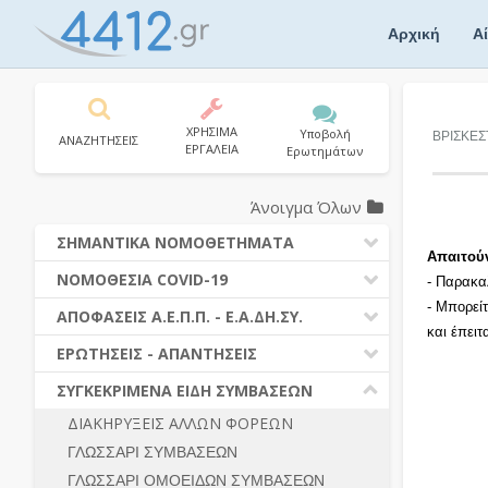
Skip
to
Αρχική
Α
content
ΧΡΗΣΙΜΑ
Υποβολή
ΒΡΙΣΚΕΣ
ΑΝΑΖΗΤΗΣΕΙΣ
ΕΡΓΑΛΕΙΑ
Ερωτημάτων
Άνοιγμα Όλων
ΣΗΜΑΝΤΙΚΑ ΝΟΜΟΘΕΤΗΜΑΤΑ
Απαιτού
ΔΗΜΟΣΙΕΣ ΣΥΜΒΑΣΕΙΣ (Ν. 4412/2016)
ΝΟΜΟΘΕΣΙΑ COVID-19
- Παρακα
ΔΗΜΟΤΙΚΟΣ ΚΩΔΙΚΑΣ (Ν.3463/2006)
- Μπορεί
ΝΟΜΟΘΕΣΙΑ - ΝΟΜΟΛΟΓΙΑ COVID -19
ΑΠΟΦΑΣΕΙΣ Α.Ε.Π.Π. - Ε.Α.ΔΗ.ΣΥ.
ΚΑΛΛΙΚΡΑΤΗΣ (Ν.3852/2010)
και έπει
ΕΡΩΤΗΣΕΙΣ - ΑΠΑΝΤΗΣΕΙΣ
ΠΡΟΔΙΚΑΣΤΙΚΗ ΠΡΟΣΦΥΓΗ
ΕΡΩΤΗΣΕΙΣ - ΑΠΑΝΤΗΣΕΙΣ
ΝΟΜΟΘΕΣΙΑ - ΝΟΜΟΛΟΓΙΑ (ΣΥΝΟΛΟ)
ΓΕΝΙΚΟΙ ΚΑΝΟΝΕΣ
Ν. 4782/2021 - ΤΡΟΠΟΠΟΙΗΣΗ
ΣΥΓΚΕΚΡΙΜΕΝΑ ΕΙΔΗ ΣΥΜΒΑΣΕΩΝ
4412/2016
ΠΡΟΕΤΟΙΜΑΣΙΑ – ΔΗΜΟΣΙΟΤΗΤΑ
ΔΙΑΚΗΡΥΞΕΙΣ ΑΛΛΩΝ ΦΟΡΕΩΝ
ΔΙΕΞΑΓΩΓΗ ΔΙΑΔΙΚΑΣΙΑΣ
ΔΙΚΑΙΟΥΜΕΝΟΙ ΣΥΜΜΕΤΟΧΗΣ
ΓΛΩΣΣΑΡΙ ΣΥΜΒΑΣΕΩΝ
ΔΙΑΔΙΚΑΣΙΕΣ ΑΝΑΘΕΣΗΣ
ΠΡΟΣΦΟΡΕΣ – ΔΙΚΑΙΟΛΟΓΗΤΙΚΑ
ΣΥΜΜΕΤΟΧΗΣ
ΓΛΩΣΣΑΡΙ ΟΜΟΕΙΔΩΝ ΣΥΜΒΑΣΕΩΝ
ΓΕΝΙΚΟΙ ΚΑΝΟΝΕΣ