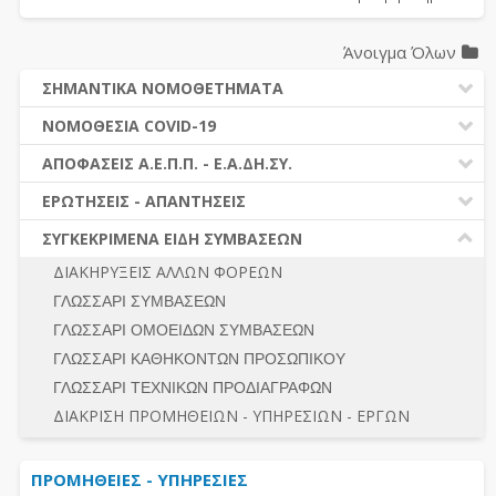
Άνοιγμα Όλων
ΣΗΜΑΝΤΙΚΑ ΝΟΜΟΘΕΤΗΜΑΤΑ
ΔΗΜΟΣΙΕΣ ΣΥΜΒΑΣΕΙΣ (Ν. 4412/2016)
ΝΟΜΟΘΕΣΙΑ COVID-19
ΔΗΜΟΤΙΚΟΣ ΚΩΔΙΚΑΣ (Ν.3463/2006)
ΝΟΜΟΘΕΣΙΑ - ΝΟΜΟΛΟΓΙΑ COVID -19
ΑΠΟΦΑΣΕΙΣ Α.Ε.Π.Π. - Ε.Α.ΔΗ.ΣΥ.
ΚΑΛΛΙΚΡΑΤΗΣ (Ν.3852/2010)
ΕΡΩΤΗΣΕΙΣ - ΑΠΑΝΤΗΣΕΙΣ
ΠΡΟΔΙΚΑΣΤΙΚΗ ΠΡΟΣΦΥΓΗ
ΕΡΩΤΗΣΕΙΣ - ΑΠΑΝΤΗΣΕΙΣ
ΝΟΜΟΘΕΣΙΑ - ΝΟΜΟΛΟΓΙΑ (ΣΥΝΟΛΟ)
ΓΕΝΙΚΟΙ ΚΑΝΟΝΕΣ
Ν. 4782/2021 - ΤΡΟΠΟΠΟΙΗΣΗ 4412/2016
ΣΥΓΚΕΚΡΙΜΕΝΑ ΕΙΔΗ ΣΥΜΒΑΣΕΩΝ
ΠΡΟΕΤΟΙΜΑΣΙΑ – ΔΗΜΟΣΙΟΤΗΤΑ
ΔΙΕΞΑΓΩΓΗ ΔΙΑΔΙΚΑΣΙΑΣ
ΔΙΑΚΗΡΥΞΕΙΣ ΑΛΛΩΝ ΦΟΡΕΩΝ
ΔΙΚΑΙΟΥΜΕΝΟΙ ΣΥΜΜΕΤΟΧΗΣ
ΔΙΑΔΙΚΑΣΙΕΣ ΑΝΑΘΕΣΗΣ
ΓΛΩΣΣΑΡΙ ΣΥΜΒΑΣΕΩΝ
ΠΡΟΣΦΟΡΕΣ – ΔΙΚΑΙΟΛΟΓΗΤΙΚΑ ΣΥΜΜΕΤΟΧΗΣ
ΓΕΝΙΚΟΙ ΚΑΝΟΝΕΣ
ΓΛΩΣΣΑΡΙ ΟΜΟΕΙΔΩΝ ΣΥΜΒΑΣΕΩΝ
ΔΙΕΞΑΓΩΓΗ ΔΙΑΔΙΚΑΣΙΑΣ
ΠΡΟΕΤΟΙΜΑΣΙΑ - ΔΗΜΟΣΙΟΤΗΤΑ
ΓΛΩΣΣΑΡΙ ΚΑΘΗΚΟΝΤΩΝ ΠΡΟΣΩΠΙΚΟΥ
ΕΣΗΔΗΣ – ΚΗΜΔΗΣ
ΛΟΓΟΙ ΑΠΟΚΛΕΙΣΜΟΥ-ΔΙΚΑΙΟΥΜΕΝΟΙ ΣΥΜΜΕΤΟΧΗΣ
ΓΛΩΣΣΑΡΙ ΤΕΧΝΙΚΩΝ ΠΡΟΔΙΑΓΡΑΦΩΝ
ΠΕΡΙΛΗΨΕΙΣ ΑΠΟΦΑΣΕΩΝ Α.Ε.Π.Π. - Ε.Α.ΔΗ.ΣΥ.
ΠΡΟΣΦΟΡΕΣ - ΔΙΚΑΙΟΛΟΓΗΤΙΚΑ ΣΥΜΜΕΤΟΧΗΣ
ΣΥΝΟΛΟ
ΔΙΑΚΡΙΣΗ ΠΡΟΜΗΘΕΙΩΝ - ΥΠΗΡΕΣΙΩΝ - ΕΡΓΩΝ
ΕΝΣΤΑΣΕΙΣ - ΠΡΟΣΦΥΓΕΣ
ΕΚΤΕΛΕΣΗ - ΠΛΗΡΩΜΗ - ΚΡΑΤΗΣΕΙΣ
ΠΡΟΜΗΘΕΙΕΣ - ΥΠΗΡΕΣΙΕΣ
ΕΚΤΕΛΕΣΗ ΕΡΓΩΝ - ΜΕΛΕΤΩΝ