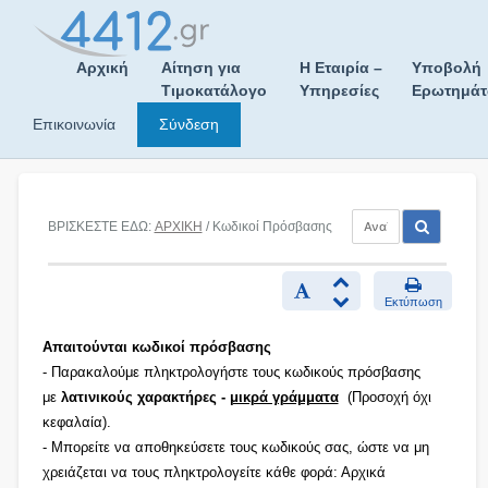
Skip
to
content
Αρχική
Αίτηση για
Η Εταιρία –
Υποβολή
Τιμοκατάλογο
Υπηρεσίες
Ερωτημά
Επικοινωνία
Σύνδεση
ΒΡΙΣΚΕΣΤΕ ΕΔΩ:
ΑΡΧΙΚΗ
/ Κωδικοί Πρόσβασης
Εκτύπωση
Απαιτούνται κωδικοί πρόσβασης
- Παρακαλούμε πληκτρολογήστε τους κωδικούς πρόσβασης
με
λατινικούς χαρακτήρες -
μικρά γράμματα
(Προσοχή όχι
κεφαλαία).
- Μπορείτε να αποθηκεύσετε τους κωδικούς σας, ώστε να μη
χρειάζεται να τους πληκτρολογείτε κάθε φορά: Αρχικά