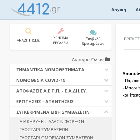
Skip
to
Αρχική
Α
content
ΧΡΗΣΙΜΑ
Υποβολή
ΒΡΙΣΚΕΣ
ΑΝΑΖΗΤΗΣΕΙΣ
ΕΡΓΑΛΕΙΑ
Ερωτημάτων
Άνοιγμα Όλων
ΣΗΜΑΝΤΙΚΑ ΝΟΜΟΘΕΤΗΜΑΤΑ
Απαιτού
ΔΗΜΟΣΙΕΣ ΣΥΜΒΑΣΕΙΣ (Ν. 4412/2016)
ΝΟΜΟΘΕΣΙΑ COVID-19
- Παρακα
ΔΗΜΟΤΙΚΟΣ ΚΩΔΙΚΑΣ (Ν.3463/2006)
- Μπορεί
ΝΟΜΟΘΕΣΙΑ - ΝΟΜΟΛΟΓΙΑ COVID -19
ΑΠΟΦΑΣΕΙΣ Α.Ε.Π.Π. - Ε.Α.ΔΗ.ΣΥ.
ΚΑΛΛΙΚΡΑΤΗΣ (Ν.3852/2010)
και έπει
ΕΡΩΤΗΣΕΙΣ - ΑΠΑΝΤΗΣΕΙΣ
ΠΡΟΔΙΚΑΣΤΙΚΗ ΠΡΟΣΦΥΓΗ
ΕΡΩΤΗΣΕΙΣ - ΑΠΑΝΤΗΣΕΙΣ
ΝΟΜΟΘΕΣΙΑ - ΝΟΜΟΛΟΓΙΑ (ΣΥΝΟΛΟ)
ΓΕΝΙΚΟΙ ΚΑΝΟΝΕΣ
Ν. 4782/2021 - ΤΡΟΠΟΠΟΙΗΣΗ
ΣΥΓΚΕΚΡΙΜΕΝΑ ΕΙΔΗ ΣΥΜΒΑΣΕΩΝ
4412/2016
ΠΡΟΕΤΟΙΜΑΣΙΑ – ΔΗΜΟΣΙΟΤΗΤΑ
ΔΙΑΚΗΡΥΞΕΙΣ ΑΛΛΩΝ ΦΟΡΕΩΝ
ΔΙΕΞΑΓΩΓΗ ΔΙΑΔΙΚΑΣΙΑΣ
ΔΙΚΑΙΟΥΜΕΝΟΙ ΣΥΜΜΕΤΟΧΗΣ
ΓΛΩΣΣΑΡΙ ΣΥΜΒΑΣΕΩΝ
ΔΙΑΔΙΚΑΣΙΕΣ ΑΝΑΘΕΣΗΣ
ΠΡΟΣΦΟΡΕΣ – ΔΙΚΑΙΟΛΟΓΗΤΙΚΑ
ΣΥΜΜΕΤΟΧΗΣ
ΓΛΩΣΣΑΡΙ ΟΜΟΕΙΔΩΝ ΣΥΜΒΑΣΕΩΝ
ΓΕΝΙΚΟΙ ΚΑΝΟΝΕΣ