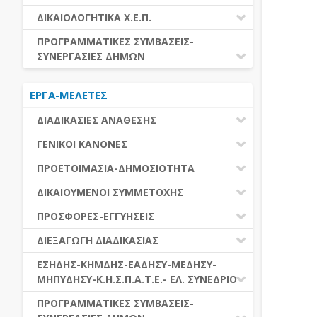
ΕΚΤΕΛΕΣΗ ΥΠΗΡΕΣΙΩΝ
ΕΑΑΔΗΣΥ
ΔΙΚΑΙΟΛΟΓΗΤΙΚΑ Χ.Ε.Π.
ΕΚΤΕΛΕΣΗ ΠΡΟΜΗΘΕΙΩΝ
ΕΑΔΗΣΥ
ΔΙΚΑΙΟΛΟΓΗΤΙΚΑ Χ.Ε.Π.
ΠΡΟΓΡΑΜΜΑΤΙΚΕΣ ΣΥΜΒΑΣΕΙΣ-
ΕΛ.ΣΥΝΕΔΡΙΟ
ΣΥΝΕΡΓΑΣΙΕΣ ΔΗΜΩΝ
ΕΣΗΔΗΣ
ΔΙΑΔΗΜΟΤΙΚΗ ΣΥΝΕΡΓΑΣΙΑ
ΚΗΜΔΗΣ
ΕΡΓΑ-ΜΕΛΕΤΕΣ
ΔΙΕΘΝΕΣ ΚΑΙ ΕΥΡΩΠΑΙΚΟ ΕΠΙΠΕΔΟ
ΜΕΔΗΣΥ-ΜΗΠΥΔΗΣΥ
ΠΡΟΓΡΑΜΜΑΤΙΚΕΣ ΣΥΜΒΑΣΕΙΣ
ΔΙΑΔΙΚΑΣΙΕΣ ΑΝΑΘΕΣΗΣ
ΔΙΑΔΙΚΑΣΙΕΣ ΑΝΑΘΕΣΗΣ
ΓΕΝΙΚΟΙ ΚΑΝΟΝΕΣ
ΣΥΓΚΕΝΤΡΩΤΙΚΕΣ ΔΙΑΔΙΚΑΣΙΕΣ
ΠΕΔΙΟ ΕΦΑΡΜΟΓΗΣ-ΕΝΑΡΞΗ ΙΣΧΥΟΣ
ΠΡΟΕΤΟΙΜΑΣΙΑ-ΔΗΜΟΣΙΟΤΗΤΑ
ΑΝΑΘΕΣΗΣ
ΗΛΕΚΤΡΟΝΙΚΑ ΜΕΣΑ
ΠΙΝΑΚΕΣ ΔΗΜΟΣΝΕΤ
ΓΝΩΜΟΔΟΤΙΚΑ ΟΡΓΑΝΑ-ΕΠΙΤΡΟΠΕΣ
ΔΙΚΑΙΟΥΜΕΝΟΙ ΣΥΜΜΕΤΟΧΗΣ
ΓΕΝΙΚΕΣ ΑΡΧΕΣ ΚΑΙ ΚΑΝΟΝΕΣ
ΠΡΟΕΤΟΙΜΑΣΙΑ
ΔΙΚΑΙΟΥΜΕΝΟΙ ΣΥΜΜΕΤΟΧΗΣ
ΠΡΟΣΦΟΡΕΣ-ΕΓΓΥΗΣΕΙΣ
ΑΞΙΑ ΣΥΜΒΑΣΗΣ
ΕΓΓΡΑΦΑ ΤΗΣ ΣΥΜΒΑΣΗΣ
ΚΡΙΤΗΡΙΑ ΕΠΙΛΟΓΗΣ
ΕΓΓΥΗΣΕΙΣ
ΕΙΔΗ ΣΥΜΒΑΣΕΩΝ
ΔΙΕΞΑΓΩΓΗ ΔΙΑΔΙΚΑΣΙΑΣ
ΔΗΜΟΣΙΕΥΣΕΙΣ
ΛΟΓΟΙ ΑΠΟΚΛΕΙΣΜΟΥ
ΠΡΟΣΦΟΡΕΣ
ΔΙΑΦΟΡΑ
ΑΞΙΟΛΟΓΗΣΗ ΚΑΙ ΑΝΑΘΕΣΗ
ΕΝΑΡΞΗ-ΠΡΟΘΕΣΜΙΕΣ
ΕΣΗΔΗΣ-ΚΗΜΔΗΣ-ΕΑΔΗΣΥ-ΜΕΔΗΣΥ-
ΔΙΚΑΙΟΛΟΓΗΤΙΚΑ ΛΟΓΩΝ
ΜΗΠΥΔΗΣΥ-Κ.Η.Σ.Π.Α.Τ.Ε.- ΕΛ. ΣΥΝΕΔΡΙΟ
ΑΠΟΚΛΕΙΣΜΟΥ & ΚΡΙΤΗΡΙΩΝ
ΑΠΟΤΕΛΕΣΜΑ ΔΙΑΔΙΚΑΣΙΑΣ
ΕΠΙΛΟΓΗΣ
ΠΡΟΣΦΥΓΕΣ-ΕΝΣΤΑΣΕΙΣ
ΕΑΑΔΗΣΥ
ΠΡΟΓΡΑΜΜΑΤΙΚΕΣ ΣΥΜΒΑΣΕΙΣ-
ΕΕΕΣ