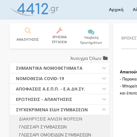
Skip
to
Αρχική
Α
content
ΧΡΗΣΙΜΑ
Υποβολή
ΒΡΙΣΚΕΣ
ΑΝΑΖΗΤΗΣΕΙΣ
ΕΡΓΑΛΕΙΑ
Ερωτημάτων
Άνοιγμα Όλων
ΣΗΜΑΝΤΙΚΑ ΝΟΜΟΘΕΤΗΜΑΤΑ
Απαιτού
ΔΗΜΟΣΙΕΣ ΣΥΜΒΑΣΕΙΣ (Ν. 4412/2016)
ΝΟΜΟΘΕΣΙΑ COVID-19
- Παρακα
ΔΗΜΟΤΙΚΟΣ ΚΩΔΙΚΑΣ (Ν.3463/2006)
- Μπορεί
ΝΟΜΟΘΕΣΙΑ - ΝΟΜΟΛΟΓΙΑ COVID -19
ΑΠΟΦΑΣΕΙΣ Α.Ε.Π.Π. - Ε.Α.ΔΗ.ΣΥ.
ΚΑΛΛΙΚΡΑΤΗΣ (Ν.3852/2010)
και έπει
ΕΡΩΤΗΣΕΙΣ - ΑΠΑΝΤΗΣΕΙΣ
ΠΡΟΔΙΚΑΣΤΙΚΗ ΠΡΟΣΦΥΓΗ
ΕΡΩΤΗΣΕΙΣ - ΑΠΑΝΤΗΣΕΙΣ
ΝΟΜΟΘΕΣΙΑ - ΝΟΜΟΛΟΓΙΑ (ΣΥΝΟΛΟ)
ΓΕΝΙΚΟΙ ΚΑΝΟΝΕΣ
Ν. 4782/2021 - ΤΡΟΠΟΠΟΙΗΣΗ
ΣΥΓΚΕΚΡΙΜΕΝΑ ΕΙΔΗ ΣΥΜΒΑΣΕΩΝ
4412/2016
ΠΡΟΕΤΟΙΜΑΣΙΑ – ΔΗΜΟΣΙΟΤΗΤΑ
ΔΙΑΚΗΡΥΞΕΙΣ ΑΛΛΩΝ ΦΟΡΕΩΝ
ΔΙΕΞΑΓΩΓΗ ΔΙΑΔΙΚΑΣΙΑΣ
ΔΙΚΑΙΟΥΜΕΝΟΙ ΣΥΜΜΕΤΟΧΗΣ
ΓΛΩΣΣΑΡΙ ΣΥΜΒΑΣΕΩΝ
ΔΙΑΔΙΚΑΣΙΕΣ ΑΝΑΘΕΣΗΣ
ΠΡΟΣΦΟΡΕΣ – ΔΙΚΑΙΟΛΟΓΗΤΙΚΑ
ΣΥΜΜΕΤΟΧΗΣ
ΓΛΩΣΣΑΡΙ ΟΜΟΕΙΔΩΝ ΣΥΜΒΑΣΕΩΝ
ΓΕΝΙΚΟΙ ΚΑΝΟΝΕΣ