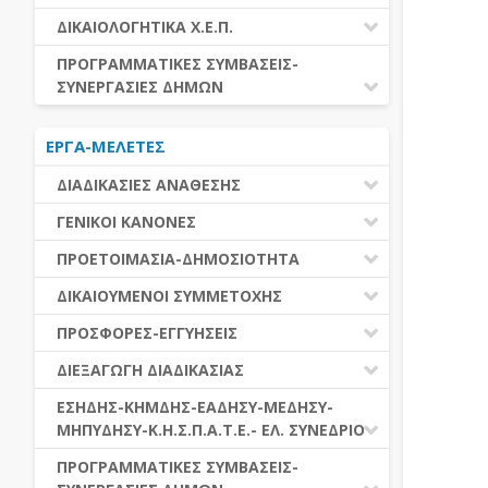
ΕΚΤΕΛΕΣΗ ΥΠΗΡΕΣΙΩΝ
ΕΑΑΔΗΣΥ
ΔΙΚΑΙΟΛΟΓΗΤΙΚΑ Χ.Ε.Π.
ΕΚΤΕΛΕΣΗ ΠΡΟΜΗΘΕΙΩΝ
ΕΑΔΗΣΥ
ΔΙΚΑΙΟΛΟΓΗΤΙΚΑ Χ.Ε.Π.
ΠΡΟΓΡΑΜΜΑΤΙΚΕΣ ΣΥΜΒΑΣΕΙΣ-
ΕΛ.ΣΥΝΕΔΡΙΟ
ΣΥΝΕΡΓΑΣΙΕΣ ΔΗΜΩΝ
ΕΣΗΔΗΣ
ΔΙΑΔΗΜΟΤΙΚΗ ΣΥΝΕΡΓΑΣΙΑ
ΚΗΜΔΗΣ
ΕΡΓΑ-ΜΕΛΕΤΕΣ
ΔΙΕΘΝΕΣ ΚΑΙ ΕΥΡΩΠΑΙΚΟ ΕΠΙΠΕΔΟ
ΜΕΔΗΣΥ-ΜΗΠΥΔΗΣΥ
ΠΡΟΓΡΑΜΜΑΤΙΚΕΣ ΣΥΜΒΑΣΕΙΣ
ΔΙΑΔΙΚΑΣΙΕΣ ΑΝΑΘΕΣΗΣ
ΔΙΑΔΙΚΑΣΙΕΣ ΑΝΑΘΕΣΗΣ
ΓΕΝΙΚΟΙ ΚΑΝΟΝΕΣ
ΣΥΓΚΕΝΤΡΩΤΙΚΕΣ ΔΙΑΔΙΚΑΣΙΕΣ
ΠΕΔΙΟ ΕΦΑΡΜΟΓΗΣ-ΕΝΑΡΞΗ ΙΣΧΥΟΣ
ΠΡΟΕΤΟΙΜΑΣΙΑ-ΔΗΜΟΣΙΟΤΗΤΑ
ΑΝΑΘΕΣΗΣ
ΗΛΕΚΤΡΟΝΙΚΑ ΜΕΣΑ
ΠΙΝΑΚΕΣ ΔΗΜΟΣΝΕΤ
ΓΝΩΜΟΔΟΤΙΚΑ ΟΡΓΑΝΑ-ΕΠΙΤΡΟΠΕΣ
ΔΙΚΑΙΟΥΜΕΝΟΙ ΣΥΜΜΕΤΟΧΗΣ
ΓΕΝΙΚΕΣ ΑΡΧΕΣ ΚΑΙ ΚΑΝΟΝΕΣ
ΠΡΟΕΤΟΙΜΑΣΙΑ
ΔΙΚΑΙΟΥΜΕΝΟΙ ΣΥΜΜΕΤΟΧΗΣ
ΠΡΟΣΦΟΡΕΣ-ΕΓΓΥΗΣΕΙΣ
ΑΞΙΑ ΣΥΜΒΑΣΗΣ
ΕΓΓΡΑΦΑ ΤΗΣ ΣΥΜΒΑΣΗΣ
ΚΡΙΤΗΡΙΑ ΕΠΙΛΟΓΗΣ
ΕΓΓΥΗΣΕΙΣ
ΕΙΔΗ ΣΥΜΒΑΣΕΩΝ
ΔΙΕΞΑΓΩΓΗ ΔΙΑΔΙΚΑΣΙΑΣ
ΔΗΜΟΣΙΕΥΣΕΙΣ
ΛΟΓΟΙ ΑΠΟΚΛΕΙΣΜΟΥ
ΠΡΟΣΦΟΡΕΣ
ΔΙΑΦΟΡΑ
ΑΞΙΟΛΟΓΗΣΗ ΚΑΙ ΑΝΑΘΕΣΗ
ΕΝΑΡΞΗ-ΠΡΟΘΕΣΜΙΕΣ
ΕΣΗΔΗΣ-ΚΗΜΔΗΣ-ΕΑΔΗΣΥ-ΜΕΔΗΣΥ-
ΔΙΚΑΙΟΛΟΓΗΤΙΚΑ ΛΟΓΩΝ
ΜΗΠΥΔΗΣΥ-Κ.Η.Σ.Π.Α.Τ.Ε.- ΕΛ. ΣΥΝΕΔΡΙΟ
ΑΠΟΚΛΕΙΣΜΟΥ & ΚΡΙΤΗΡΙΩΝ
ΑΠΟΤΕΛΕΣΜΑ ΔΙΑΔΙΚΑΣΙΑΣ
ΕΠΙΛΟΓΗΣ
ΠΡΟΣΦΥΓΕΣ-ΕΝΣΤΑΣΕΙΣ
ΕΑΑΔΗΣΥ
ΠΡΟΓΡΑΜΜΑΤΙΚΕΣ ΣΥΜΒΑΣΕΙΣ-
ΕΕΕΣ