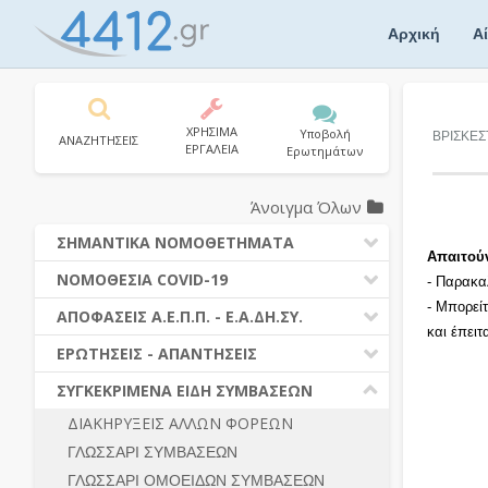
Skip
to
Αρχική
Α
content
ΧΡΗΣΙΜΑ
Υποβολή
ΒΡΙΣΚΕΣ
ΑΝΑΖΗΤΗΣΕΙΣ
ΕΡΓΑΛΕΙΑ
Ερωτημάτων
Άνοιγμα Όλων
ΣΗΜΑΝΤΙΚΑ ΝΟΜΟΘΕΤΗΜΑΤΑ
Απαιτού
ΔΗΜΟΣΙΕΣ ΣΥΜΒΑΣΕΙΣ (Ν. 4412/2016)
ΝΟΜΟΘΕΣΙΑ COVID-19
- Παρακα
ΔΗΜΟΤΙΚΟΣ ΚΩΔΙΚΑΣ (Ν.3463/2006)
- Μπορεί
ΝΟΜΟΘΕΣΙΑ - ΝΟΜΟΛΟΓΙΑ COVID -19
ΑΠΟΦΑΣΕΙΣ Α.Ε.Π.Π. - Ε.Α.ΔΗ.ΣΥ.
ΚΑΛΛΙΚΡΑΤΗΣ (Ν.3852/2010)
και έπει
ΕΡΩΤΗΣΕΙΣ - ΑΠΑΝΤΗΣΕΙΣ
ΠΡΟΔΙΚΑΣΤΙΚΗ ΠΡΟΣΦΥΓΗ
ΕΡΩΤΗΣΕΙΣ - ΑΠΑΝΤΗΣΕΙΣ
ΝΟΜΟΘΕΣΙΑ - ΝΟΜΟΛΟΓΙΑ (ΣΥΝΟΛΟ)
ΓΕΝΙΚΟΙ ΚΑΝΟΝΕΣ
Ν. 4782/2021 - ΤΡΟΠΟΠΟΙΗΣΗ
ΣΥΓΚΕΚΡΙΜΕΝΑ ΕΙΔΗ ΣΥΜΒΑΣΕΩΝ
4412/2016
ΠΡΟΕΤΟΙΜΑΣΙΑ – ΔΗΜΟΣΙΟΤΗΤΑ
ΔΙΑΚΗΡΥΞΕΙΣ ΑΛΛΩΝ ΦΟΡΕΩΝ
ΔΙΕΞΑΓΩΓΗ ΔΙΑΔΙΚΑΣΙΑΣ
ΔΙΚΑΙΟΥΜΕΝΟΙ ΣΥΜΜΕΤΟΧΗΣ
ΓΛΩΣΣΑΡΙ ΣΥΜΒΑΣΕΩΝ
ΔΙΑΔΙΚΑΣΙΕΣ ΑΝΑΘΕΣΗΣ
ΠΡΟΣΦΟΡΕΣ – ΔΙΚΑΙΟΛΟΓΗΤΙΚΑ
ΣΥΜΜΕΤΟΧΗΣ
ΓΛΩΣΣΑΡΙ ΟΜΟΕΙΔΩΝ ΣΥΜΒΑΣΕΩΝ
ΓΕΝΙΚΟΙ ΚΑΝΟΝΕΣ