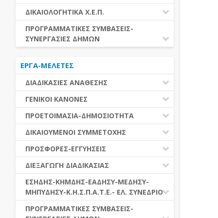
ΕΚΤΕΛΕΣΗ ΥΠΗΡΕΣΙΩΝ
ΕΑΑΔΗΣΥ
ΔΙΚΑΙΟΛΟΓΗΤΙΚΑ Χ.Ε.Π.
ΕΚΤΕΛΕΣΗ ΠΡΟΜΗΘΕΙΩΝ
ΕΑΔΗΣΥ
ΔΙΚΑΙΟΛΟΓΗΤΙΚΑ Χ.Ε.Π.
ΠΡΟΓΡΑΜΜΑΤΙΚΕΣ ΣΥΜΒΑΣΕΙΣ-
ΕΛ.ΣΥΝΕΔΡΙΟ
ΣΥΝΕΡΓΑΣΙΕΣ ΔΗΜΩΝ
ΕΣΗΔΗΣ
ΔΙΑΔΗΜΟΤΙΚΗ ΣΥΝΕΡΓΑΣΙΑ
ΚΗΜΔΗΣ
ΕΡΓΑ-ΜΕΛΕΤΕΣ
ΔΙΕΘΝΕΣ ΚΑΙ ΕΥΡΩΠΑΙΚΟ ΕΠΙΠΕΔΟ
ΜΕΔΗΣΥ-ΜΗΠΥΔΗΣΥ
ΠΡΟΓΡΑΜΜΑΤΙΚΕΣ ΣΥΜΒΑΣΕΙΣ
ΔΙΑΔΙΚΑΣΙΕΣ ΑΝΑΘΕΣΗΣ
ΔΙΑΔΙΚΑΣΙΕΣ ΑΝΑΘΕΣΗΣ
ΓΕΝΙΚΟΙ ΚΑΝΟΝΕΣ
ΣΥΓΚΕΝΤΡΩΤΙΚΕΣ ΔΙΑΔΙΚΑΣΙΕΣ
ΠΕΔΙΟ ΕΦΑΡΜΟΓΗΣ-ΕΝΑΡΞΗ ΙΣΧΥΟΣ
ΠΡΟΕΤΟΙΜΑΣΙΑ-ΔΗΜΟΣΙΟΤΗΤΑ
ΑΝΑΘΕΣΗΣ
ΗΛΕΚΤΡΟΝΙΚΑ ΜΕΣΑ
ΠΙΝΑΚΕΣ ΔΗΜΟΣΝΕΤ
ΓΝΩΜΟΔΟΤΙΚΑ ΟΡΓΑΝΑ-ΕΠΙΤΡΟΠΕΣ
ΔΙΚΑΙΟΥΜΕΝΟΙ ΣΥΜΜΕΤΟΧΗΣ
ΓΕΝΙΚΕΣ ΑΡΧΕΣ ΚΑΙ ΚΑΝΟΝΕΣ
ΠΡΟΕΤΟΙΜΑΣΙΑ
ΔΙΚΑΙΟΥΜΕΝΟΙ ΣΥΜΜΕΤΟΧΗΣ
ΠΡΟΣΦΟΡΕΣ-ΕΓΓΥΗΣΕΙΣ
ΑΞΙΑ ΣΥΜΒΑΣΗΣ
ΕΓΓΡΑΦΑ ΤΗΣ ΣΥΜΒΑΣΗΣ
ΚΡΙΤΗΡΙΑ ΕΠΙΛΟΓΗΣ
ΕΓΓΥΗΣΕΙΣ
ΕΙΔΗ ΣΥΜΒΑΣΕΩΝ
ΔΙΕΞΑΓΩΓΗ ΔΙΑΔΙΚΑΣΙΑΣ
ΔΗΜΟΣΙΕΥΣΕΙΣ
ΛΟΓΟΙ ΑΠΟΚΛΕΙΣΜΟΥ
ΠΡΟΣΦΟΡΕΣ
ΔΙΑΦΟΡΑ
ΑΞΙΟΛΟΓΗΣΗ ΚΑΙ ΑΝΑΘΕΣΗ
ΕΝΑΡΞΗ-ΠΡΟΘΕΣΜΙΕΣ
ΕΣΗΔΗΣ-ΚΗΜΔΗΣ-ΕΑΔΗΣΥ-ΜΕΔΗΣΥ-
ΔΙΚΑΙΟΛΟΓΗΤΙΚΑ ΛΟΓΩΝ
ΜΗΠΥΔΗΣΥ-Κ.Η.Σ.Π.Α.Τ.Ε.- ΕΛ. ΣΥΝΕΔΡΙΟ
ΑΠΟΚΛΕΙΣΜΟΥ & ΚΡΙΤΗΡΙΩΝ
ΑΠΟΤΕΛΕΣΜΑ ΔΙΑΔΙΚΑΣΙΑΣ
ΕΠΙΛΟΓΗΣ
ΠΡΟΣΦΥΓΕΣ-ΕΝΣΤΑΣΕΙΣ
ΕΑΑΔΗΣΥ
ΠΡΟΓΡΑΜΜΑΤΙΚΕΣ ΣΥΜΒΑΣΕΙΣ-
ΕΕΕΣ