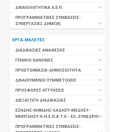
ΕΚΤΕΛΕΣΗ ΥΠΗΡΕΣΙΩΝ
ΕΑΑΔΗΣΥ
ΔΙΚΑΙΟΛΟΓΗΤΙΚΑ Χ.Ε.Π.
ΕΚΤΕΛΕΣΗ ΠΡΟΜΗΘΕΙΩΝ
ΕΑΔΗΣΥ
ΔΙΚΑΙΟΛΟΓΗΤΙΚΑ Χ.Ε.Π.
ΠΡΟΓΡΑΜΜΑΤΙΚΕΣ ΣΥΜΒΑΣΕΙΣ-
ΕΛ.ΣΥΝΕΔΡΙΟ
ΣΥΝΕΡΓΑΣΙΕΣ ΔΗΜΩΝ
ΕΣΗΔΗΣ
ΔΙΑΔΗΜΟΤΙΚΗ ΣΥΝΕΡΓΑΣΙΑ
ΚΗΜΔΗΣ
ΕΡΓΑ-ΜΕΛΕΤΕΣ
ΔΙΕΘΝΕΣ ΚΑΙ ΕΥΡΩΠΑΙΚΟ ΕΠΙΠΕΔΟ
ΜΕΔΗΣΥ-ΜΗΠΥΔΗΣΥ
ΠΡΟΓΡΑΜΜΑΤΙΚΕΣ ΣΥΜΒΑΣΕΙΣ
ΔΙΑΔΙΚΑΣΙΕΣ ΑΝΑΘΕΣΗΣ
ΔΙΑΔΙΚΑΣΙΕΣ ΑΝΑΘΕΣΗΣ
ΓΕΝΙΚΟΙ ΚΑΝΟΝΕΣ
ΣΥΓΚΕΝΤΡΩΤΙΚΕΣ ΔΙΑΔΙΚΑΣΙΕΣ
ΠΕΔΙΟ ΕΦΑΡΜΟΓΗΣ-ΕΝΑΡΞΗ ΙΣΧΥΟΣ
ΠΡΟΕΤΟΙΜΑΣΙΑ-ΔΗΜΟΣΙΟΤΗΤΑ
ΑΝΑΘΕΣΗΣ
ΗΛΕΚΤΡΟΝΙΚΑ ΜΕΣΑ
ΠΙΝΑΚΕΣ ΔΗΜΟΣΝΕΤ
ΓΝΩΜΟΔΟΤΙΚΑ ΟΡΓΑΝΑ-ΕΠΙΤΡΟΠΕΣ
ΔΙΚΑΙΟΥΜΕΝΟΙ ΣΥΜΜΕΤΟΧΗΣ
ΓΕΝΙΚΕΣ ΑΡΧΕΣ ΚΑΙ ΚΑΝΟΝΕΣ
ΠΡΟΕΤΟΙΜΑΣΙΑ
ΔΙΚΑΙΟΥΜΕΝΟΙ ΣΥΜΜΕΤΟΧΗΣ
ΠΡΟΣΦΟΡΕΣ-ΕΓΓΥΗΣΕΙΣ
ΑΞΙΑ ΣΥΜΒΑΣΗΣ
ΕΓΓΡΑΦΑ ΤΗΣ ΣΥΜΒΑΣΗΣ
ΚΡΙΤΗΡΙΑ ΕΠΙΛΟΓΗΣ
ΕΓΓΥΗΣΕΙΣ
ΕΙΔΗ ΣΥΜΒΑΣΕΩΝ
ΔΙΕΞΑΓΩΓΗ ΔΙΑΔΙΚΑΣΙΑΣ
ΔΗΜΟΣΙΕΥΣΕΙΣ
ΛΟΓΟΙ ΑΠΟΚΛΕΙΣΜΟΥ
ΠΡΟΣΦΟΡΕΣ
ΔΙΑΦΟΡΑ
ΑΞΙΟΛΟΓΗΣΗ ΚΑΙ ΑΝΑΘΕΣΗ
ΕΝΑΡΞΗ-ΠΡΟΘΕΣΜΙΕΣ
ΕΣΗΔΗΣ-ΚΗΜΔΗΣ-ΕΑΔΗΣΥ-ΜΕΔΗΣΥ-
ΔΙΚΑΙΟΛΟΓΗΤΙΚΑ ΛΟΓΩΝ
ΜΗΠΥΔΗΣΥ-Κ.Η.Σ.Π.Α.Τ.Ε.- ΕΛ. ΣΥΝΕΔΡΙΟ
ΑΠΟΚΛΕΙΣΜΟΥ & ΚΡΙΤΗΡΙΩΝ
ΑΠΟΤΕΛΕΣΜΑ ΔΙΑΔΙΚΑΣΙΑΣ
ΕΠΙΛΟΓΗΣ
ΠΡΟΣΦΥΓΕΣ-ΕΝΣΤΑΣΕΙΣ
ΕΑΑΔΗΣΥ
ΠΡΟΓΡΑΜΜΑΤΙΚΕΣ ΣΥΜΒΑΣΕΙΣ-
ΕΕΕΣ