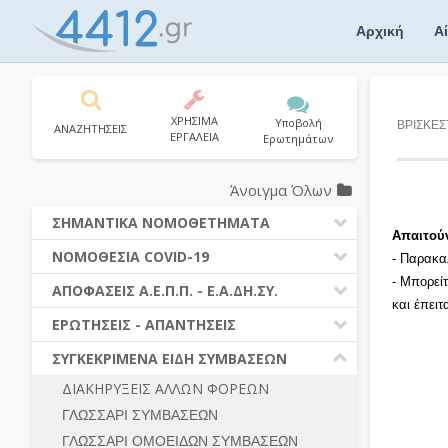
Skip
to
Αρχική
Α
content
ΧΡΗΣΙΜΑ
Υποβολή
ΒΡΙΣΚΕΣ
ΑΝΑΖΗΤΗΣΕΙΣ
ΕΡΓΑΛΕΙΑ
Ερωτημάτων
Άνοιγμα Όλων
ΣΗΜΑΝΤΙΚΑ ΝΟΜΟΘΕΤΗΜΑΤΑ
Απαιτού
ΔΗΜΟΣΙΕΣ ΣΥΜΒΑΣΕΙΣ (Ν. 4412/2016)
ΝΟΜΟΘΕΣΙΑ COVID-19
- Παρακα
ΔΗΜΟΤΙΚΟΣ ΚΩΔΙΚΑΣ (Ν.3463/2006)
- Μπορεί
ΝΟΜΟΘΕΣΙΑ - ΝΟΜΟΛΟΓΙΑ COVID -19
ΑΠΟΦΑΣΕΙΣ Α.Ε.Π.Π. - Ε.Α.ΔΗ.ΣΥ.
ΚΑΛΛΙΚΡΑΤΗΣ (Ν.3852/2010)
και έπει
ΕΡΩΤΗΣΕΙΣ - ΑΠΑΝΤΗΣΕΙΣ
ΠΡΟΔΙΚΑΣΤΙΚΗ ΠΡΟΣΦΥΓΗ
ΕΡΩΤΗΣΕΙΣ - ΑΠΑΝΤΗΣΕΙΣ
ΝΟΜΟΘΕΣΙΑ - ΝΟΜΟΛΟΓΙΑ (ΣΥΝΟΛΟ)
ΓΕΝΙΚΟΙ ΚΑΝΟΝΕΣ
Ν. 4782/2021 - ΤΡΟΠΟΠΟΙΗΣΗ
ΣΥΓΚΕΚΡΙΜΕΝΑ ΕΙΔΗ ΣΥΜΒΑΣΕΩΝ
4412/2016
ΠΡΟΕΤΟΙΜΑΣΙΑ – ΔΗΜΟΣΙΟΤΗΤΑ
ΔΙΑΚΗΡΥΞΕΙΣ ΑΛΛΩΝ ΦΟΡΕΩΝ
ΔΙΕΞΑΓΩΓΗ ΔΙΑΔΙΚΑΣΙΑΣ
ΔΙΚΑΙΟΥΜΕΝΟΙ ΣΥΜΜΕΤΟΧΗΣ
ΓΛΩΣΣΑΡΙ ΣΥΜΒΑΣΕΩΝ
ΔΙΑΔΙΚΑΣΙΕΣ ΑΝΑΘΕΣΗΣ
ΠΡΟΣΦΟΡΕΣ – ΔΙΚΑΙΟΛΟΓΗΤΙΚΑ
ΣΥΜΜΕΤΟΧΗΣ
ΓΛΩΣΣΑΡΙ ΟΜΟΕΙΔΩΝ ΣΥΜΒΑΣΕΩΝ
ΓΕΝΙΚΟΙ ΚΑΝΟΝΕΣ