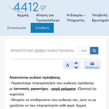
Skip
to
content
Αρχική
Αίτηση για
Η Εταιρία –
Υποβολή
Τιμοκατάλογο
Υπηρεσίες
Ερωτημά
Επικοινωνία
Σύνδεση
ΒΡΙΣΚΕΣΤΕ ΕΔΩ:
ΑΡΧΙΚΗ
/ Κωδικοί Πρόσβασης
Εκτύπωση
Απαιτούνται κωδικοί πρόσβασης
- Παρακαλούμε πληκτρολογήστε τους κωδικούς πρόσβασης
με
λατινικούς χαρακτήρες -
μικρά γράμματα
(Προσοχή όχι
κεφαλαία).
- Μπορείτε να αποθηκεύσετε τους κωδικούς σας, ώστε να μη
χρειάζεται να τους πληκτρολογείτε κάθε φορά: Αρχικά