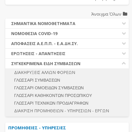
Άνοιγμα Όλων
ΣΗΜΑΝΤΙΚΑ ΝΟΜΟΘΕΤΗΜΑΤΑ
ΔΗΜΟΣΙΕΣ ΣΥΜΒΑΣΕΙΣ (Ν. 4412/2016)
ΝΟΜΟΘΕΣΙΑ COVID-19
ΔΗΜΟΤΙΚΟΣ ΚΩΔΙΚΑΣ (Ν.3463/2006)
ΝΟΜΟΘΕΣΙΑ - ΝΟΜΟΛΟΓΙΑ COVID -19
ΑΠΟΦΑΣΕΙΣ Α.Ε.Π.Π. - Ε.Α.ΔΗ.ΣΥ.
ΚΑΛΛΙΚΡΑΤΗΣ (Ν.3852/2010)
ΕΡΩΤΗΣΕΙΣ - ΑΠΑΝΤΗΣΕΙΣ
ΠΡΟΔΙΚΑΣΤΙΚΗ ΠΡΟΣΦΥΓΗ
ΕΡΩΤΗΣΕΙΣ - ΑΠΑΝΤΗΣΕΙΣ
ΝΟΜΟΘΕΣΙΑ - ΝΟΜΟΛΟΓΙΑ (ΣΥΝΟΛΟ)
ΓΕΝΙΚΟΙ ΚΑΝΟΝΕΣ
Ν. 4782/2021 - ΤΡΟΠΟΠΟΙΗΣΗ 4412/2016
ΣΥΓΚΕΚΡΙΜΕΝΑ ΕΙΔΗ ΣΥΜΒΑΣΕΩΝ
ΠΡΟΕΤΟΙΜΑΣΙΑ – ΔΗΜΟΣΙΟΤΗΤΑ
ΔΙΕΞΑΓΩΓΗ ΔΙΑΔΙΚΑΣΙΑΣ
ΔΙΑΚΗΡΥΞΕΙΣ ΑΛΛΩΝ ΦΟΡΕΩΝ
ΔΙΚΑΙΟΥΜΕΝΟΙ ΣΥΜΜΕΤΟΧΗΣ
ΔΙΑΔΙΚΑΣΙΕΣ ΑΝΑΘΕΣΗΣ
ΓΛΩΣΣΑΡΙ ΣΥΜΒΑΣΕΩΝ
ΠΡΟΣΦΟΡΕΣ – ΔΙΚΑΙΟΛΟΓΗΤΙΚΑ ΣΥΜΜΕΤΟΧΗΣ
ΓΕΝΙΚΟΙ ΚΑΝΟΝΕΣ
ΓΛΩΣΣΑΡΙ ΟΜΟΕΙΔΩΝ ΣΥΜΒΑΣΕΩΝ
ΔΙΕΞΑΓΩΓΗ ΔΙΑΔΙΚΑΣΙΑΣ
ΠΡΟΕΤΟΙΜΑΣΙΑ - ΔΗΜΟΣΙΟΤΗΤΑ
ΓΛΩΣΣΑΡΙ ΚΑΘΗΚΟΝΤΩΝ ΠΡΟΣΩΠΙΚΟΥ
ΕΣΗΔΗΣ – ΚΗΜΔΗΣ
ΛΟΓΟΙ ΑΠΟΚΛΕΙΣΜΟΥ-ΔΙΚΑΙΟΥΜΕΝΟΙ ΣΥΜΜΕΤΟΧΗΣ
ΓΛΩΣΣΑΡΙ ΤΕΧΝΙΚΩΝ ΠΡΟΔΙΑΓΡΑΦΩΝ
ΠΕΡΙΛΗΨΕΙΣ ΑΠΟΦΑΣΕΩΝ Α.Ε.Π.Π. - Ε.Α.ΔΗ.ΣΥ.
ΠΡΟΣΦΟΡΕΣ - ΔΙΚΑΙΟΛΟΓΗΤΙΚΑ ΣΥΜΜΕΤΟΧΗΣ
ΣΥΝΟΛΟ
ΔΙΑΚΡΙΣΗ ΠΡΟΜΗΘΕΙΩΝ - ΥΠΗΡΕΣΙΩΝ - ΕΡΓΩΝ
ΕΝΣΤΑΣΕΙΣ - ΠΡΟΣΦΥΓΕΣ
ΕΚΤΕΛΕΣΗ - ΠΛΗΡΩΜΗ - ΚΡΑΤΗΣΕΙΣ
ΠΡΟΜΗΘΕΙΕΣ - ΥΠΗΡΕΣΙΕΣ
ΕΚΤΕΛΕΣΗ ΕΡΓΩΝ - ΜΕΛΕΤΩΝ