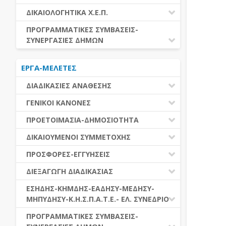
ΕΚΤΕΛΕΣΗ ΥΠΗΡΕΣΙΩΝ
ΕΑΑΔΗΣΥ
ΔΙΚΑΙΟΛΟΓΗΤΙΚΑ Χ.Ε.Π.
ΕΚΤΕΛΕΣΗ ΠΡΟΜΗΘΕΙΩΝ
ΕΑΔΗΣΥ
ΔΙΚΑΙΟΛΟΓΗΤΙΚΑ Χ.Ε.Π.
ΠΡΟΓΡΑΜΜΑΤΙΚΕΣ ΣΥΜΒΑΣΕΙΣ-
ΕΛ.ΣΥΝΕΔΡΙΟ
ΣΥΝΕΡΓΑΣΙΕΣ ΔΗΜΩΝ
ΕΣΗΔΗΣ
ΔΙΑΔΗΜΟΤΙΚΗ ΣΥΝΕΡΓΑΣΙΑ
ΚΗΜΔΗΣ
ΕΡΓΑ-ΜΕΛΕΤΕΣ
ΔΙΕΘΝΕΣ ΚΑΙ ΕΥΡΩΠΑΙΚΟ ΕΠΙΠΕΔΟ
ΜΕΔΗΣΥ-ΜΗΠΥΔΗΣΥ
ΠΡΟΓΡΑΜΜΑΤΙΚΕΣ ΣΥΜΒΑΣΕΙΣ
ΔΙΑΔΙΚΑΣΙΕΣ ΑΝΑΘΕΣΗΣ
ΔΙΑΔΙΚΑΣΙΕΣ ΑΝΑΘΕΣΗΣ
ΓΕΝΙΚΟΙ ΚΑΝΟΝΕΣ
ΣΥΓΚΕΝΤΡΩΤΙΚΕΣ ΔΙΑΔΙΚΑΣΙΕΣ
ΠΕΔΙΟ ΕΦΑΡΜΟΓΗΣ-ΕΝΑΡΞΗ ΙΣΧΥΟΣ
ΠΡΟΕΤΟΙΜΑΣΙΑ-ΔΗΜΟΣΙΟΤΗΤΑ
ΑΝΑΘΕΣΗΣ
ΗΛΕΚΤΡΟΝΙΚΑ ΜΕΣΑ
ΠΙΝΑΚΕΣ ΔΗΜΟΣΝΕΤ
ΓΝΩΜΟΔΟΤΙΚΑ ΟΡΓΑΝΑ-ΕΠΙΤΡΟΠΕΣ
ΔΙΚΑΙΟΥΜΕΝΟΙ ΣΥΜΜΕΤΟΧΗΣ
ΓΕΝΙΚΕΣ ΑΡΧΕΣ ΚΑΙ ΚΑΝΟΝΕΣ
ΠΡΟΕΤΟΙΜΑΣΙΑ
ΔΙΚΑΙΟΥΜΕΝΟΙ ΣΥΜΜΕΤΟΧΗΣ
ΠΡΟΣΦΟΡΕΣ-ΕΓΓΥΗΣΕΙΣ
ΑΞΙΑ ΣΥΜΒΑΣΗΣ
ΕΓΓΡΑΦΑ ΤΗΣ ΣΥΜΒΑΣΗΣ
ΚΡΙΤΗΡΙΑ ΕΠΙΛΟΓΗΣ
ΕΓΓΥΗΣΕΙΣ
ΕΙΔΗ ΣΥΜΒΑΣΕΩΝ
ΔΙΕΞΑΓΩΓΗ ΔΙΑΔΙΚΑΣΙΑΣ
ΔΗΜΟΣΙΕΥΣΕΙΣ
ΛΟΓΟΙ ΑΠΟΚΛΕΙΣΜΟΥ
ΠΡΟΣΦΟΡΕΣ
ΔΙΑΦΟΡΑ
ΑΞΙΟΛΟΓΗΣΗ ΚΑΙ ΑΝΑΘΕΣΗ
ΕΝΑΡΞΗ-ΠΡΟΘΕΣΜΙΕΣ
ΕΣΗΔΗΣ-ΚΗΜΔΗΣ-ΕΑΔΗΣΥ-ΜΕΔΗΣΥ-
ΔΙΚΑΙΟΛΟΓΗΤΙΚΑ ΛΟΓΩΝ
ΜΗΠΥΔΗΣΥ-Κ.Η.Σ.Π.Α.Τ.Ε.- ΕΛ. ΣΥΝΕΔΡΙΟ
ΑΠΟΚΛΕΙΣΜΟΥ & ΚΡΙΤΗΡΙΩΝ
ΑΠΟΤΕΛΕΣΜΑ ΔΙΑΔΙΚΑΣΙΑΣ
ΕΠΙΛΟΓΗΣ
ΠΡΟΣΦΥΓΕΣ-ΕΝΣΤΑΣΕΙΣ
ΕΑΑΔΗΣΥ
ΠΡΟΓΡΑΜΜΑΤΙΚΕΣ ΣΥΜΒΑΣΕΙΣ-
ΕΕΕΣ