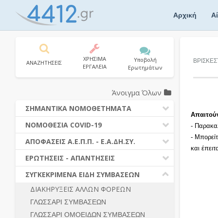
Skip
to
Αρχική
Α
content
ΧΡΗΣΙΜΑ
Υποβολή
ΒΡΙΣΚΕΣ
ΑΝΑΖΗΤΗΣΕΙΣ
ΕΡΓΑΛΕΙΑ
Ερωτημάτων
Άνοιγμα Όλων
ΣΗΜΑΝΤΙΚΑ ΝΟΜΟΘΕΤΗΜΑΤΑ
Απαιτού
ΔΗΜΟΣΙΕΣ ΣΥΜΒΑΣΕΙΣ (Ν. 4412/2016)
ΝΟΜΟΘΕΣΙΑ COVID-19
- Παρακα
ΔΗΜΟΤΙΚΟΣ ΚΩΔΙΚΑΣ (Ν.3463/2006)
- Μπορεί
ΝΟΜΟΘΕΣΙΑ - ΝΟΜΟΛΟΓΙΑ COVID -19
ΑΠΟΦΑΣΕΙΣ Α.Ε.Π.Π. - Ε.Α.ΔΗ.ΣΥ.
ΚΑΛΛΙΚΡΑΤΗΣ (Ν.3852/2010)
και έπει
ΕΡΩΤΗΣΕΙΣ - ΑΠΑΝΤΗΣΕΙΣ
ΠΡΟΔΙΚΑΣΤΙΚΗ ΠΡΟΣΦΥΓΗ
ΕΡΩΤΗΣΕΙΣ - ΑΠΑΝΤΗΣΕΙΣ
ΝΟΜΟΘΕΣΙΑ - ΝΟΜΟΛΟΓΙΑ (ΣΥΝΟΛΟ)
ΓΕΝΙΚΟΙ ΚΑΝΟΝΕΣ
Ν. 4782/2021 - ΤΡΟΠΟΠΟΙΗΣΗ
ΣΥΓΚΕΚΡΙΜΕΝΑ ΕΙΔΗ ΣΥΜΒΑΣΕΩΝ
4412/2016
ΠΡΟΕΤΟΙΜΑΣΙΑ – ΔΗΜΟΣΙΟΤΗΤΑ
ΔΙΑΚΗΡΥΞΕΙΣ ΑΛΛΩΝ ΦΟΡΕΩΝ
ΔΙΕΞΑΓΩΓΗ ΔΙΑΔΙΚΑΣΙΑΣ
ΔΙΚΑΙΟΥΜΕΝΟΙ ΣΥΜΜΕΤΟΧΗΣ
ΓΛΩΣΣΑΡΙ ΣΥΜΒΑΣΕΩΝ
ΔΙΑΔΙΚΑΣΙΕΣ ΑΝΑΘΕΣΗΣ
ΠΡΟΣΦΟΡΕΣ – ΔΙΚΑΙΟΛΟΓΗΤΙΚΑ
ΣΥΜΜΕΤΟΧΗΣ
ΓΛΩΣΣΑΡΙ ΟΜΟΕΙΔΩΝ ΣΥΜΒΑΣΕΩΝ
ΓΕΝΙΚΟΙ ΚΑΝΟΝΕΣ