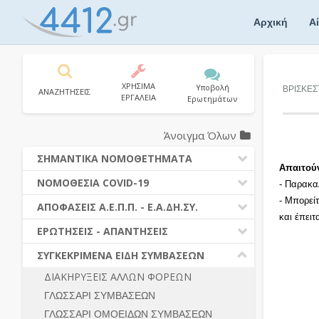
Skip
to
Αρχική
Α
content
ΧΡΗΣΙΜΑ
Υποβολή
ΒΡΙΣΚΕΣ
ΑΝΑΖΗΤΗΣΕΙΣ
ΕΡΓΑΛΕΙΑ
Ερωτημάτων
Άνοιγμα Όλων
ΣΗΜΑΝΤΙΚΑ ΝΟΜΟΘΕΤΗΜΑΤΑ
Απαιτού
ΔΗΜΟΣΙΕΣ ΣΥΜΒΑΣΕΙΣ (Ν. 4412/2016)
ΝΟΜΟΘΕΣΙΑ COVID-19
- Παρακα
ΔΗΜΟΤΙΚΟΣ ΚΩΔΙΚΑΣ (Ν.3463/2006)
- Μπορεί
ΝΟΜΟΘΕΣΙΑ - ΝΟΜΟΛΟΓΙΑ COVID -19
ΑΠΟΦΑΣΕΙΣ Α.Ε.Π.Π. - Ε.Α.ΔΗ.ΣΥ.
ΚΑΛΛΙΚΡΑΤΗΣ (Ν.3852/2010)
και έπει
ΕΡΩΤΗΣΕΙΣ - ΑΠΑΝΤΗΣΕΙΣ
ΠΡΟΔΙΚΑΣΤΙΚΗ ΠΡΟΣΦΥΓΗ
ΕΡΩΤΗΣΕΙΣ - ΑΠΑΝΤΗΣΕΙΣ
ΝΟΜΟΘΕΣΙΑ - ΝΟΜΟΛΟΓΙΑ (ΣΥΝΟΛΟ)
ΓΕΝΙΚΟΙ ΚΑΝΟΝΕΣ
Ν. 4782/2021 - ΤΡΟΠΟΠΟΙΗΣΗ
ΣΥΓΚΕΚΡΙΜΕΝΑ ΕΙΔΗ ΣΥΜΒΑΣΕΩΝ
4412/2016
ΠΡΟΕΤΟΙΜΑΣΙΑ – ΔΗΜΟΣΙΟΤΗΤΑ
ΔΙΑΚΗΡΥΞΕΙΣ ΑΛΛΩΝ ΦΟΡΕΩΝ
ΔΙΕΞΑΓΩΓΗ ΔΙΑΔΙΚΑΣΙΑΣ
ΔΙΚΑΙΟΥΜΕΝΟΙ ΣΥΜΜΕΤΟΧΗΣ
ΓΛΩΣΣΑΡΙ ΣΥΜΒΑΣΕΩΝ
ΔΙΑΔΙΚΑΣΙΕΣ ΑΝΑΘΕΣΗΣ
ΠΡΟΣΦΟΡΕΣ – ΔΙΚΑΙΟΛΟΓΗΤΙΚΑ
ΣΥΜΜΕΤΟΧΗΣ
ΓΛΩΣΣΑΡΙ ΟΜΟΕΙΔΩΝ ΣΥΜΒΑΣΕΩΝ
ΓΕΝΙΚΟΙ ΚΑΝΟΝΕΣ