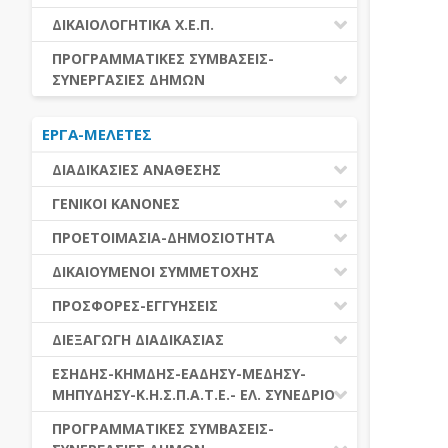
ΕΚΤΕΛΕΣΗ ΥΠΗΡΕΣΙΩΝ
ΕΑΑΔΗΣΥ
ΔΙΚΑΙΟΛΟΓΗΤΙΚΑ Χ.Ε.Π.
ΕΚΤΕΛΕΣΗ ΠΡΟΜΗΘΕΙΩΝ
ΕΑΔΗΣΥ
ΔΙΚΑΙΟΛΟΓΗΤΙΚΑ Χ.Ε.Π.
ΠΡΟΓΡΑΜΜΑΤΙΚΕΣ ΣΥΜΒΑΣΕΙΣ-
ΕΛ.ΣΥΝΕΔΡΙΟ
ΣΥΝΕΡΓΑΣΙΕΣ ΔΗΜΩΝ
ΕΣΗΔΗΣ
ΔΙΑΔΗΜΟΤΙΚΗ ΣΥΝΕΡΓΑΣΙΑ
ΚΗΜΔΗΣ
ΕΡΓΑ-ΜΕΛΕΤΕΣ
ΔΙΕΘΝΕΣ ΚΑΙ ΕΥΡΩΠΑΙΚΟ ΕΠΙΠΕΔΟ
ΜΕΔΗΣΥ-ΜΗΠΥΔΗΣΥ
ΠΡΟΓΡΑΜΜΑΤΙΚΕΣ ΣΥΜΒΑΣΕΙΣ
ΔΙΑΔΙΚΑΣΙΕΣ ΑΝΑΘΕΣΗΣ
ΔΙΑΔΙΚΑΣΙΕΣ ΑΝΑΘΕΣΗΣ
ΓΕΝΙΚΟΙ ΚΑΝΟΝΕΣ
ΣΥΓΚΕΝΤΡΩΤΙΚΕΣ ΔΙΑΔΙΚΑΣΙΕΣ
ΠΕΔΙΟ ΕΦΑΡΜΟΓΗΣ-ΕΝΑΡΞΗ ΙΣΧΥΟΣ
ΠΡΟΕΤΟΙΜΑΣΙΑ-ΔΗΜΟΣΙΟΤΗΤΑ
ΑΝΑΘΕΣΗΣ
ΗΛΕΚΤΡΟΝΙΚΑ ΜΕΣΑ
ΠΙΝΑΚΕΣ ΔΗΜΟΣΝΕΤ
ΓΝΩΜΟΔΟΤΙΚΑ ΟΡΓΑΝΑ-ΕΠΙΤΡΟΠΕΣ
ΔΙΚΑΙΟΥΜΕΝΟΙ ΣΥΜΜΕΤΟΧΗΣ
ΓΕΝΙΚΕΣ ΑΡΧΕΣ ΚΑΙ ΚΑΝΟΝΕΣ
ΠΡΟΕΤΟΙΜΑΣΙΑ
ΔΙΚΑΙΟΥΜΕΝΟΙ ΣΥΜΜΕΤΟΧΗΣ
ΠΡΟΣΦΟΡΕΣ-ΕΓΓΥΗΣΕΙΣ
ΑΞΙΑ ΣΥΜΒΑΣΗΣ
ΕΓΓΡΑΦΑ ΤΗΣ ΣΥΜΒΑΣΗΣ
ΚΡΙΤΗΡΙΑ ΕΠΙΛΟΓΗΣ
ΕΓΓΥΗΣΕΙΣ
ΕΙΔΗ ΣΥΜΒΑΣΕΩΝ
ΔΙΕΞΑΓΩΓΗ ΔΙΑΔΙΚΑΣΙΑΣ
ΔΗΜΟΣΙΕΥΣΕΙΣ
ΛΟΓΟΙ ΑΠΟΚΛΕΙΣΜΟΥ
ΠΡΟΣΦΟΡΕΣ
ΔΙΑΦΟΡΑ
ΑΞΙΟΛΟΓΗΣΗ ΚΑΙ ΑΝΑΘΕΣΗ
ΕΝΑΡΞΗ-ΠΡΟΘΕΣΜΙΕΣ
ΕΣΗΔΗΣ-ΚΗΜΔΗΣ-ΕΑΔΗΣΥ-ΜΕΔΗΣΥ-
ΔΙΚΑΙΟΛΟΓΗΤΙΚΑ ΛΟΓΩΝ
ΜΗΠΥΔΗΣΥ-Κ.Η.Σ.Π.Α.Τ.Ε.- ΕΛ. ΣΥΝΕΔΡΙΟ
ΑΠΟΚΛΕΙΣΜΟΥ & ΚΡΙΤΗΡΙΩΝ
ΑΠΟΤΕΛΕΣΜΑ ΔΙΑΔΙΚΑΣΙΑΣ
ΕΠΙΛΟΓΗΣ
ΠΡΟΣΦΥΓΕΣ-ΕΝΣΤΑΣΕΙΣ
ΕΑΑΔΗΣΥ
ΠΡΟΓΡΑΜΜΑΤΙΚΕΣ ΣΥΜΒΑΣΕΙΣ-
ΕΕΕΣ