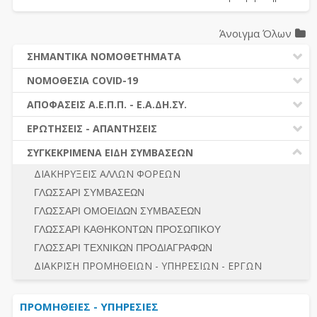
Άνοιγμα Όλων
ΣΗΜΑΝΤΙΚΑ ΝΟΜΟΘΕΤΗΜΑΤΑ
ΔΗΜΟΣΙΕΣ ΣΥΜΒΑΣΕΙΣ (Ν. 4412/2016)
ΝΟΜΟΘΕΣΙΑ COVID-19
ΔΗΜΟΤΙΚΟΣ ΚΩΔΙΚΑΣ (Ν.3463/2006)
ΝΟΜΟΘΕΣΙΑ - ΝΟΜΟΛΟΓΙΑ COVID -19
ΑΠΟΦΑΣΕΙΣ Α.Ε.Π.Π. - Ε.Α.ΔΗ.ΣΥ.
ΚΑΛΛΙΚΡΑΤΗΣ (Ν.3852/2010)
ΕΡΩΤΗΣΕΙΣ - ΑΠΑΝΤΗΣΕΙΣ
ΠΡΟΔΙΚΑΣΤΙΚΗ ΠΡΟΣΦΥΓΗ
ΕΡΩΤΗΣΕΙΣ - ΑΠΑΝΤΗΣΕΙΣ
ΝΟΜΟΘΕΣΙΑ - ΝΟΜΟΛΟΓΙΑ (ΣΥΝΟΛΟ)
ΓΕΝΙΚΟΙ ΚΑΝΟΝΕΣ
Ν. 4782/2021 - ΤΡΟΠΟΠΟΙΗΣΗ 4412/2016
ΣΥΓΚΕΚΡΙΜΕΝΑ ΕΙΔΗ ΣΥΜΒΑΣΕΩΝ
ΠΡΟΕΤΟΙΜΑΣΙΑ – ΔΗΜΟΣΙΟΤΗΤΑ
ΔΙΕΞΑΓΩΓΗ ΔΙΑΔΙΚΑΣΙΑΣ
ΔΙΑΚΗΡΥΞΕΙΣ ΑΛΛΩΝ ΦΟΡΕΩΝ
ΔΙΚΑΙΟΥΜΕΝΟΙ ΣΥΜΜΕΤΟΧΗΣ
ΔΙΑΔΙΚΑΣΙΕΣ ΑΝΑΘΕΣΗΣ
ΓΛΩΣΣΑΡΙ ΣΥΜΒΑΣΕΩΝ
ΠΡΟΣΦΟΡΕΣ – ΔΙΚΑΙΟΛΟΓΗΤΙΚΑ ΣΥΜΜΕΤΟΧΗΣ
ΓΕΝΙΚΟΙ ΚΑΝΟΝΕΣ
ΓΛΩΣΣΑΡΙ ΟΜΟΕΙΔΩΝ ΣΥΜΒΑΣΕΩΝ
ΔΙΕΞΑΓΩΓΗ ΔΙΑΔΙΚΑΣΙΑΣ
ΠΡΟΕΤΟΙΜΑΣΙΑ - ΔΗΜΟΣΙΟΤΗΤΑ
ΓΛΩΣΣΑΡΙ ΚΑΘΗΚΟΝΤΩΝ ΠΡΟΣΩΠΙΚΟΥ
ΕΣΗΔΗΣ – ΚΗΜΔΗΣ
ΛΟΓΟΙ ΑΠΟΚΛΕΙΣΜΟΥ-ΔΙΚΑΙΟΥΜΕΝΟΙ ΣΥΜΜΕΤΟΧΗΣ
ΓΛΩΣΣΑΡΙ ΤΕΧΝΙΚΩΝ ΠΡΟΔΙΑΓΡΑΦΩΝ
ΠΕΡΙΛΗΨΕΙΣ ΑΠΟΦΑΣΕΩΝ Α.Ε.Π.Π. - Ε.Α.ΔΗ.ΣΥ.
ΠΡΟΣΦΟΡΕΣ - ΔΙΚΑΙΟΛΟΓΗΤΙΚΑ ΣΥΜΜΕΤΟΧΗΣ
ΣΥΝΟΛΟ
ΔΙΑΚΡΙΣΗ ΠΡΟΜΗΘΕΙΩΝ - ΥΠΗΡΕΣΙΩΝ - ΕΡΓΩΝ
ΕΝΣΤΑΣΕΙΣ - ΠΡΟΣΦΥΓΕΣ
ΕΚΤΕΛΕΣΗ - ΠΛΗΡΩΜΗ - ΚΡΑΤΗΣΕΙΣ
ΠΡΟΜΗΘΕΙΕΣ - ΥΠΗΡΕΣΙΕΣ
ΕΚΤΕΛΕΣΗ ΕΡΓΩΝ - ΜΕΛΕΤΩΝ