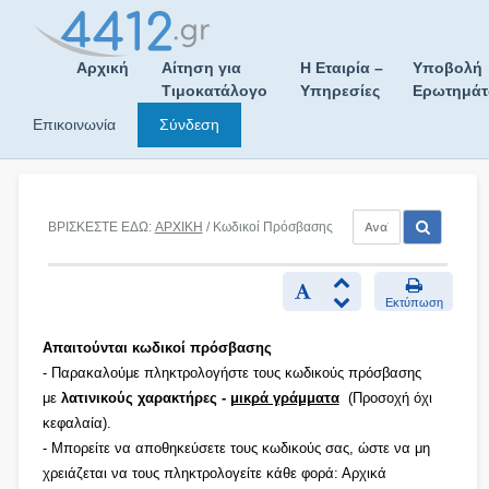
Skip
to
content
Αρχική
Αίτηση για
Η Εταιρία –
Υποβολή
Τιμοκατάλογο
Υπηρεσίες
Ερωτημά
Επικοινωνία
Σύνδεση
ΒΡΙΣΚΕΣΤΕ ΕΔΩ:
ΑΡΧΙΚΗ
/ Κωδικοί Πρόσβασης
Εκτύπωση
Απαιτούνται κωδικοί πρόσβασης
- Παρακαλούμε πληκτρολογήστε τους κωδικούς πρόσβασης
με
λατινικούς χαρακτήρες -
μικρά γράμματα
(Προσοχή όχι
κεφαλαία).
- Μπορείτε να αποθηκεύσετε τους κωδικούς σας, ώστε να μη
χρειάζεται να τους πληκτρολογείτε κάθε φορά: Αρχικά