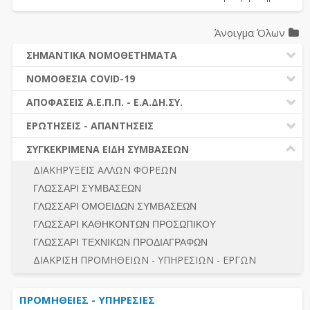
Άνοιγμα Όλων
ΣΗΜΑΝΤΙΚΑ ΝΟΜΟΘΕΤΗΜΑΤΑ
ΔΗΜΟΣΙΕΣ ΣΥΜΒΑΣΕΙΣ (Ν. 4412/2016)
ΝΟΜΟΘΕΣΙΑ COVID-19
ΔΗΜΟΤΙΚΟΣ ΚΩΔΙΚΑΣ (Ν.3463/2006)
ΝΟΜΟΘΕΣΙΑ - ΝΟΜΟΛΟΓΙΑ COVID -19
ΑΠΟΦΑΣΕΙΣ Α.Ε.Π.Π. - Ε.Α.ΔΗ.ΣΥ.
ΚΑΛΛΙΚΡΑΤΗΣ (Ν.3852/2010)
ΕΡΩΤΗΣΕΙΣ - ΑΠΑΝΤΗΣΕΙΣ
ΠΡΟΔΙΚΑΣΤΙΚΗ ΠΡΟΣΦΥΓΗ
ΕΡΩΤΗΣΕΙΣ - ΑΠΑΝΤΗΣΕΙΣ
ΝΟΜΟΘΕΣΙΑ - ΝΟΜΟΛΟΓΙΑ (ΣΥΝΟΛΟ)
ΓΕΝΙΚΟΙ ΚΑΝΟΝΕΣ
Ν. 4782/2021 - ΤΡΟΠΟΠΟΙΗΣΗ 4412/2016
ΣΥΓΚΕΚΡΙΜΕΝΑ ΕΙΔΗ ΣΥΜΒΑΣΕΩΝ
ΠΡΟΕΤΟΙΜΑΣΙΑ – ΔΗΜΟΣΙΟΤΗΤΑ
ΔΙΕΞΑΓΩΓΗ ΔΙΑΔΙΚΑΣΙΑΣ
ΔΙΑΚΗΡΥΞΕΙΣ ΑΛΛΩΝ ΦΟΡΕΩΝ
ΔΙΚΑΙΟΥΜΕΝΟΙ ΣΥΜΜΕΤΟΧΗΣ
ΔΙΑΔΙΚΑΣΙΕΣ ΑΝΑΘΕΣΗΣ
ΓΛΩΣΣΑΡΙ ΣΥΜΒΑΣΕΩΝ
ΠΡΟΣΦΟΡΕΣ – ΔΙΚΑΙΟΛΟΓΗΤΙΚΑ ΣΥΜΜΕΤΟΧΗΣ
ΓΕΝΙΚΟΙ ΚΑΝΟΝΕΣ
ΓΛΩΣΣΑΡΙ ΟΜΟΕΙΔΩΝ ΣΥΜΒΑΣΕΩΝ
ΔΙΕΞΑΓΩΓΗ ΔΙΑΔΙΚΑΣΙΑΣ
ΠΡΟΕΤΟΙΜΑΣΙΑ - ΔΗΜΟΣΙΟΤΗΤΑ
ΓΛΩΣΣΑΡΙ ΚΑΘΗΚΟΝΤΩΝ ΠΡΟΣΩΠΙΚΟΥ
ΕΣΗΔΗΣ – ΚΗΜΔΗΣ
ΛΟΓΟΙ ΑΠΟΚΛΕΙΣΜΟΥ-ΔΙΚΑΙΟΥΜΕΝΟΙ ΣΥΜΜΕΤΟΧΗΣ
ΓΛΩΣΣΑΡΙ ΤΕΧΝΙΚΩΝ ΠΡΟΔΙΑΓΡΑΦΩΝ
ΠΕΡΙΛΗΨΕΙΣ ΑΠΟΦΑΣΕΩΝ Α.Ε.Π.Π. - Ε.Α.ΔΗ.ΣΥ.
ΠΡΟΣΦΟΡΕΣ - ΔΙΚΑΙΟΛΟΓΗΤΙΚΑ ΣΥΜΜΕΤΟΧΗΣ
ΣΥΝΟΛΟ
ΔΙΑΚΡΙΣΗ ΠΡΟΜΗΘΕΙΩΝ - ΥΠΗΡΕΣΙΩΝ - ΕΡΓΩΝ
ΕΝΣΤΑΣΕΙΣ - ΠΡΟΣΦΥΓΕΣ
ΕΚΤΕΛΕΣΗ - ΠΛΗΡΩΜΗ - ΚΡΑΤΗΣΕΙΣ
ΠΡΟΜΗΘΕΙΕΣ - ΥΠΗΡΕΣΙΕΣ
ΕΚΤΕΛΕΣΗ ΕΡΓΩΝ - ΜΕΛΕΤΩΝ