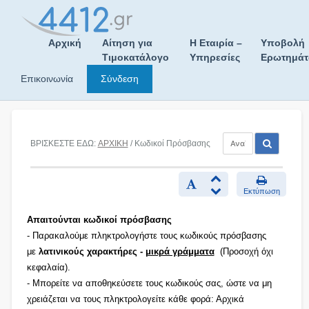
Skip
to
content
Αρχική
Αίτηση για
Η Εταιρία –
Υποβολή
Τιμοκατάλογο
Υπηρεσίες
Ερωτημά
Επικοινωνία
Σύνδεση
ΒΡΙΣΚΕΣΤΕ ΕΔΩ:
ΑΡΧΙΚΗ
/ Κωδικοί Πρόσβασης
Εκτύπωση
Απαιτούνται κωδικοί πρόσβασης
- Παρακαλούμε πληκτρολογήστε τους κωδικούς πρόσβασης
με
λατινικούς χαρακτήρες -
μικρά γράμματα
(Προσοχή όχι
κεφαλαία).
- Μπορείτε να αποθηκεύσετε τους κωδικούς σας, ώστε να μη
χρειάζεται να τους πληκτρολογείτε κάθε φορά: Αρχικά