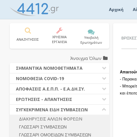
Skip
to
Αρχική
Α
content
ΧΡΗΣΙΜΑ
Υποβολή
ΒΡΙΣΚΕΣ
ΑΝΑΖΗΤΗΣΕΙΣ
ΕΡΓΑΛΕΙΑ
Ερωτημάτων
Άνοιγμα Όλων
ΣΗΜΑΝΤΙΚΑ ΝΟΜΟΘΕΤΗΜΑΤΑ
Απαιτού
ΔΗΜΟΣΙΕΣ ΣΥΜΒΑΣΕΙΣ (Ν. 4412/2016)
ΝΟΜΟΘΕΣΙΑ COVID-19
- Παρακα
ΔΗΜΟΤΙΚΟΣ ΚΩΔΙΚΑΣ (Ν.3463/2006)
- Μπορεί
ΝΟΜΟΘΕΣΙΑ - ΝΟΜΟΛΟΓΙΑ COVID -19
ΑΠΟΦΑΣΕΙΣ Α.Ε.Π.Π. - Ε.Α.ΔΗ.ΣΥ.
ΚΑΛΛΙΚΡΑΤΗΣ (Ν.3852/2010)
και έπει
ΕΡΩΤΗΣΕΙΣ - ΑΠΑΝΤΗΣΕΙΣ
ΠΡΟΔΙΚΑΣΤΙΚΗ ΠΡΟΣΦΥΓΗ
ΕΡΩΤΗΣΕΙΣ - ΑΠΑΝΤΗΣΕΙΣ
ΝΟΜΟΘΕΣΙΑ - ΝΟΜΟΛΟΓΙΑ (ΣΥΝΟΛΟ)
ΓΕΝΙΚΟΙ ΚΑΝΟΝΕΣ
Ν. 4782/2021 - ΤΡΟΠΟΠΟΙΗΣΗ
ΣΥΓΚΕΚΡΙΜΕΝΑ ΕΙΔΗ ΣΥΜΒΑΣΕΩΝ
4412/2016
ΠΡΟΕΤΟΙΜΑΣΙΑ – ΔΗΜΟΣΙΟΤΗΤΑ
ΔΙΑΚΗΡΥΞΕΙΣ ΑΛΛΩΝ ΦΟΡΕΩΝ
ΔΙΕΞΑΓΩΓΗ ΔΙΑΔΙΚΑΣΙΑΣ
ΔΙΚΑΙΟΥΜΕΝΟΙ ΣΥΜΜΕΤΟΧΗΣ
ΓΛΩΣΣΑΡΙ ΣΥΜΒΑΣΕΩΝ
ΔΙΑΔΙΚΑΣΙΕΣ ΑΝΑΘΕΣΗΣ
ΠΡΟΣΦΟΡΕΣ – ΔΙΚΑΙΟΛΟΓΗΤΙΚΑ
ΣΥΜΜΕΤΟΧΗΣ
ΓΛΩΣΣΑΡΙ ΟΜΟΕΙΔΩΝ ΣΥΜΒΑΣΕΩΝ
ΓΕΝΙΚΟΙ ΚΑΝΟΝΕΣ