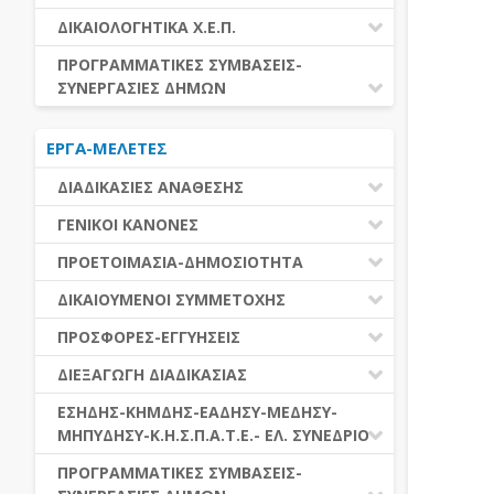
ΕΚΤΕΛΕΣΗ ΥΠΗΡΕΣΙΩΝ
ΕΑΑΔΗΣΥ
ΔΙΚΑΙΟΛΟΓΗΤΙΚΑ Χ.Ε.Π.
ΕΚΤΕΛΕΣΗ ΠΡΟΜΗΘΕΙΩΝ
ΕΑΔΗΣΥ
ΔΙΚΑΙΟΛΟΓΗΤΙΚΑ Χ.Ε.Π.
ΠΡΟΓΡΑΜΜΑΤΙΚΕΣ ΣΥΜΒΑΣΕΙΣ-
ΕΛ.ΣΥΝΕΔΡΙΟ
ΣΥΝΕΡΓΑΣΙΕΣ ΔΗΜΩΝ
ΕΣΗΔΗΣ
ΔΙΑΔΗΜΟΤΙΚΗ ΣΥΝΕΡΓΑΣΙΑ
ΚΗΜΔΗΣ
ΕΡΓΑ-ΜΕΛΕΤΕΣ
ΔΙΕΘΝΕΣ ΚΑΙ ΕΥΡΩΠΑΙΚΟ ΕΠΙΠΕΔΟ
ΜΕΔΗΣΥ-ΜΗΠΥΔΗΣΥ
ΠΡΟΓΡΑΜΜΑΤΙΚΕΣ ΣΥΜΒΑΣΕΙΣ
ΔΙΑΔΙΚΑΣΙΕΣ ΑΝΑΘΕΣΗΣ
ΔΙΑΔΙΚΑΣΙΕΣ ΑΝΑΘΕΣΗΣ
ΓΕΝΙΚΟΙ ΚΑΝΟΝΕΣ
ΣΥΓΚΕΝΤΡΩΤΙΚΕΣ ΔΙΑΔΙΚΑΣΙΕΣ
ΠΕΔΙΟ ΕΦΑΡΜΟΓΗΣ-ΕΝΑΡΞΗ ΙΣΧΥΟΣ
ΠΡΟΕΤΟΙΜΑΣΙΑ-ΔΗΜΟΣΙΟΤΗΤΑ
ΑΝΑΘΕΣΗΣ
ΗΛΕΚΤΡΟΝΙΚΑ ΜΕΣΑ
ΠΙΝΑΚΕΣ ΔΗΜΟΣΝΕΤ
ΓΝΩΜΟΔΟΤΙΚΑ ΟΡΓΑΝΑ-ΕΠΙΤΡΟΠΕΣ
ΔΙΚΑΙΟΥΜΕΝΟΙ ΣΥΜΜΕΤΟΧΗΣ
ΓΕΝΙΚΕΣ ΑΡΧΕΣ ΚΑΙ ΚΑΝΟΝΕΣ
ΠΡΟΕΤΟΙΜΑΣΙΑ
ΔΙΚΑΙΟΥΜΕΝΟΙ ΣΥΜΜΕΤΟΧΗΣ
ΠΡΟΣΦΟΡΕΣ-ΕΓΓΥΗΣΕΙΣ
ΑΞΙΑ ΣΥΜΒΑΣΗΣ
ΕΓΓΡΑΦΑ ΤΗΣ ΣΥΜΒΑΣΗΣ
ΚΡΙΤΗΡΙΑ ΕΠΙΛΟΓΗΣ
ΕΓΓΥΗΣΕΙΣ
ΕΙΔΗ ΣΥΜΒΑΣΕΩΝ
ΔΙΕΞΑΓΩΓΗ ΔΙΑΔΙΚΑΣΙΑΣ
ΔΗΜΟΣΙΕΥΣΕΙΣ
ΛΟΓΟΙ ΑΠΟΚΛΕΙΣΜΟΥ
ΠΡΟΣΦΟΡΕΣ
ΔΙΑΦΟΡΑ
ΑΞΙΟΛΟΓΗΣΗ ΚΑΙ ΑΝΑΘΕΣΗ
ΕΝΑΡΞΗ-ΠΡΟΘΕΣΜΙΕΣ
ΕΣΗΔΗΣ-ΚΗΜΔΗΣ-ΕΑΔΗΣΥ-ΜΕΔΗΣΥ-
ΔΙΚΑΙΟΛΟΓΗΤΙΚΑ ΛΟΓΩΝ
ΜΗΠΥΔΗΣΥ-Κ.Η.Σ.Π.Α.Τ.Ε.- ΕΛ. ΣΥΝΕΔΡΙΟ
ΑΠΟΚΛΕΙΣΜΟΥ & ΚΡΙΤΗΡΙΩΝ
ΑΠΟΤΕΛΕΣΜΑ ΔΙΑΔΙΚΑΣΙΑΣ
ΕΠΙΛΟΓΗΣ
ΠΡΟΣΦΥΓΕΣ-ΕΝΣΤΑΣΕΙΣ
ΕΑΑΔΗΣΥ
ΠΡΟΓΡΑΜΜΑΤΙΚΕΣ ΣΥΜΒΑΣΕΙΣ-
ΕΕΕΣ