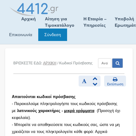
Skip
to
content
Αρχική
Αίτηση για
Η Εταιρία –
Υποβολή
Τιμοκατάλογο
Υπηρεσίες
Ερωτημά
Επικοινωνία
Σύνδεση
ΒΡΙΣΚΕΣΤΕ ΕΔΩ:
ΑΡΧΙΚΗ
/ Κωδικοί Πρόσβασης
Εκτύπωση
Απαιτούνται κωδικοί πρόσβασης
- Παρακαλούμε πληκτρολογήστε τους κωδικούς πρόσβασης
με
λατινικούς χαρακτήρες -
μικρά γράμματα
(Προσοχή όχι
κεφαλαία).
- Μπορείτε να αποθηκεύσετε τους κωδικούς σας, ώστε να μη
χρειάζεται να τους πληκτρολογείτε κάθε φορά: Αρχικά