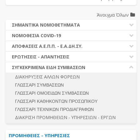
Άνοιγμα Όλων
ΣΗΜΑΝΤΙΚΑ ΝΟΜΟΘΕΤΗΜΑΤΑ
ΔΗΜΟΣΙΕΣ ΣΥΜΒΑΣΕΙΣ (Ν. 4412/2016)
ΝΟΜΟΘΕΣΙΑ COVID-19
ΔΗΜΟΤΙΚΟΣ ΚΩΔΙΚΑΣ (Ν.3463/2006)
ΝΟΜΟΘΕΣΙΑ - ΝΟΜΟΛΟΓΙΑ COVID -19
ΑΠΟΦΑΣΕΙΣ Α.Ε.Π.Π. - Ε.Α.ΔΗ.ΣΥ.
ΚΑΛΛΙΚΡΑΤΗΣ (Ν.3852/2010)
ΕΡΩΤΗΣΕΙΣ - ΑΠΑΝΤΗΣΕΙΣ
ΠΡΟΔΙΚΑΣΤΙΚΗ ΠΡΟΣΦΥΓΗ
ΕΡΩΤΗΣΕΙΣ - ΑΠΑΝΤΗΣΕΙΣ
ΝΟΜΟΘΕΣΙΑ - ΝΟΜΟΛΟΓΙΑ (ΣΥΝΟΛΟ)
ΓΕΝΙΚΟΙ ΚΑΝΟΝΕΣ
Ν. 4782/2021 - ΤΡΟΠΟΠΟΙΗΣΗ 4412/2016
ΣΥΓΚΕΚΡΙΜΕΝΑ ΕΙΔΗ ΣΥΜΒΑΣΕΩΝ
ΠΡΟΕΤΟΙΜΑΣΙΑ – ΔΗΜΟΣΙΟΤΗΤΑ
ΔΙΕΞΑΓΩΓΗ ΔΙΑΔΙΚΑΣΙΑΣ
ΔΙΑΚΗΡΥΞΕΙΣ ΑΛΛΩΝ ΦΟΡΕΩΝ
ΔΙΚΑΙΟΥΜΕΝΟΙ ΣΥΜΜΕΤΟΧΗΣ
ΔΙΑΔΙΚΑΣΙΕΣ ΑΝΑΘΕΣΗΣ
ΓΛΩΣΣΑΡΙ ΣΥΜΒΑΣΕΩΝ
ΠΡΟΣΦΟΡΕΣ – ΔΙΚΑΙΟΛΟΓΗΤΙΚΑ ΣΥΜΜΕΤΟΧΗΣ
ΓΕΝΙΚΟΙ ΚΑΝΟΝΕΣ
ΓΛΩΣΣΑΡΙ ΟΜΟΕΙΔΩΝ ΣΥΜΒΑΣΕΩΝ
ΔΙΕΞΑΓΩΓΗ ΔΙΑΔΙΚΑΣΙΑΣ
ΠΡΟΕΤΟΙΜΑΣΙΑ - ΔΗΜΟΣΙΟΤΗΤΑ
ΓΛΩΣΣΑΡΙ ΚΑΘΗΚΟΝΤΩΝ ΠΡΟΣΩΠΙΚΟΥ
ΕΣΗΔΗΣ – ΚΗΜΔΗΣ
ΛΟΓΟΙ ΑΠΟΚΛΕΙΣΜΟΥ-ΔΙΚΑΙΟΥΜΕΝΟΙ ΣΥΜΜΕΤΟΧΗΣ
ΓΛΩΣΣΑΡΙ ΤΕΧΝΙΚΩΝ ΠΡΟΔΙΑΓΡΑΦΩΝ
ΠΕΡΙΛΗΨΕΙΣ ΑΠΟΦΑΣΕΩΝ Α.Ε.Π.Π. - Ε.Α.ΔΗ.ΣΥ.
ΠΡΟΣΦΟΡΕΣ - ΔΙΚΑΙΟΛΟΓΗΤΙΚΑ ΣΥΜΜΕΤΟΧΗΣ
ΣΥΝΟΛΟ
ΔΙΑΚΡΙΣΗ ΠΡΟΜΗΘΕΙΩΝ - ΥΠΗΡΕΣΙΩΝ - ΕΡΓΩΝ
ΕΝΣΤΑΣΕΙΣ - ΠΡΟΣΦΥΓΕΣ
ΕΚΤΕΛΕΣΗ - ΠΛΗΡΩΜΗ - ΚΡΑΤΗΣΕΙΣ
ΠΡΟΜΗΘΕΙΕΣ - ΥΠΗΡΕΣΙΕΣ
ΕΚΤΕΛΕΣΗ ΕΡΓΩΝ - ΜΕΛΕΤΩΝ