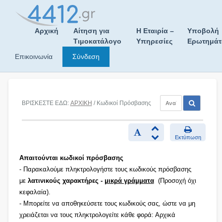
Skip
to
content
Αρχική
Αίτηση για
Η Εταιρία –
Υποβολή
Τιμοκατάλογο
Υπηρεσίες
Ερωτημά
Επικοινωνία
Σύνδεση
ΒΡΙΣΚΕΣΤΕ ΕΔΩ:
ΑΡΧΙΚΗ
/ Κωδικοί Πρόσβασης
Εκτύπωση
Απαιτούνται κωδικοί πρόσβασης
- Παρακαλούμε πληκτρολογήστε τους κωδικούς πρόσβασης
με
λατινικούς χαρακτήρες -
μικρά γράμματα
(Προσοχή όχι
κεφαλαία).
- Μπορείτε να αποθηκεύσετε τους κωδικούς σας, ώστε να μη
χρειάζεται να τους πληκτρολογείτε κάθε φορά: Αρχικά