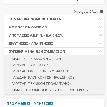
Άνοιγμα Όλων
ΣΗΜΑΝΤΙΚΑ ΝΟΜΟΘΕΤΗΜΑΤΑ
ΔΗΜΟΣΙΕΣ ΣΥΜΒΑΣΕΙΣ (Ν. 4412/2016)
ΝΟΜΟΘΕΣΙΑ COVID-19
ΔΗΜΟΤΙΚΟΣ ΚΩΔΙΚΑΣ (Ν.3463/2006)
ΝΟΜΟΘΕΣΙΑ - ΝΟΜΟΛΟΓΙΑ COVID -19
ΑΠΟΦΑΣΕΙΣ Α.Ε.Π.Π. - Ε.Α.ΔΗ.ΣΥ.
ΚΑΛΛΙΚΡΑΤΗΣ (Ν.3852/2010)
ΕΡΩΤΗΣΕΙΣ - ΑΠΑΝΤΗΣΕΙΣ
ΠΡΟΔΙΚΑΣΤΙΚΗ ΠΡΟΣΦΥΓΗ
ΕΡΩΤΗΣΕΙΣ - ΑΠΑΝΤΗΣΕΙΣ
ΝΟΜΟΘΕΣΙΑ - ΝΟΜΟΛΟΓΙΑ (ΣΥΝΟΛΟ)
ΓΕΝΙΚΟΙ ΚΑΝΟΝΕΣ
Ν. 4782/2021 - ΤΡΟΠΟΠΟΙΗΣΗ 4412/2016
ΣΥΓΚΕΚΡΙΜΕΝΑ ΕΙΔΗ ΣΥΜΒΑΣΕΩΝ
ΠΡΟΕΤΟΙΜΑΣΙΑ – ΔΗΜΟΣΙΟΤΗΤΑ
ΔΙΕΞΑΓΩΓΗ ΔΙΑΔΙΚΑΣΙΑΣ
ΔΙΑΚΗΡΥΞΕΙΣ ΑΛΛΩΝ ΦΟΡΕΩΝ
ΔΙΚΑΙΟΥΜΕΝΟΙ ΣΥΜΜΕΤΟΧΗΣ
ΔΙΑΔΙΚΑΣΙΕΣ ΑΝΑΘΕΣΗΣ
ΓΛΩΣΣΑΡΙ ΣΥΜΒΑΣΕΩΝ
ΠΡΟΣΦΟΡΕΣ – ΔΙΚΑΙΟΛΟΓΗΤΙΚΑ ΣΥΜΜΕΤΟΧΗΣ
ΓΕΝΙΚΟΙ ΚΑΝΟΝΕΣ
ΓΛΩΣΣΑΡΙ ΟΜΟΕΙΔΩΝ ΣΥΜΒΑΣΕΩΝ
ΔΙΕΞΑΓΩΓΗ ΔΙΑΔΙΚΑΣΙΑΣ
ΠΡΟΕΤΟΙΜΑΣΙΑ - ΔΗΜΟΣΙΟΤΗΤΑ
ΓΛΩΣΣΑΡΙ ΚΑΘΗΚΟΝΤΩΝ ΠΡΟΣΩΠΙΚΟΥ
ΕΣΗΔΗΣ – ΚΗΜΔΗΣ
ΛΟΓΟΙ ΑΠΟΚΛΕΙΣΜΟΥ-ΔΙΚΑΙΟΥΜΕΝΟΙ ΣΥΜΜΕΤΟΧΗΣ
ΓΛΩΣΣΑΡΙ ΤΕΧΝΙΚΩΝ ΠΡΟΔΙΑΓΡΑΦΩΝ
ΠΕΡΙΛΗΨΕΙΣ ΑΠΟΦΑΣΕΩΝ Α.Ε.Π.Π. - Ε.Α.ΔΗ.ΣΥ.
ΠΡΟΣΦΟΡΕΣ - ΔΙΚΑΙΟΛΟΓΗΤΙΚΑ ΣΥΜΜΕΤΟΧΗΣ
ΣΥΝΟΛΟ
ΔΙΑΚΡΙΣΗ ΠΡΟΜΗΘΕΙΩΝ - ΥΠΗΡΕΣΙΩΝ - ΕΡΓΩΝ
ΕΝΣΤΑΣΕΙΣ - ΠΡΟΣΦΥΓΕΣ
ΕΚΤΕΛΕΣΗ - ΠΛΗΡΩΜΗ - ΚΡΑΤΗΣΕΙΣ
ΠΡΟΜΗΘΕΙΕΣ - ΥΠΗΡΕΣΙΕΣ
ΕΚΤΕΛΕΣΗ ΕΡΓΩΝ - ΜΕΛΕΤΩΝ