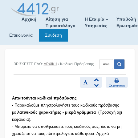
Skip
to
content
Αρχική
Αίτηση για
Η Εταιρία –
Υποβολή
Τιμοκατάλογο
Υπηρεσίες
Ερωτημά
Επικοινωνία
Σύνδεση
ΒΡΙΣΚΕΣΤΕ ΕΔΩ:
ΑΡΧΙΚΗ
/ Κωδικοί Πρόσβασης
Εκτύπωση
Απαιτούνται κωδικοί πρόσβασης
- Παρακαλούμε πληκτρολογήστε τους κωδικούς πρόσβασης
με
λατινικούς χαρακτήρες -
μικρά γράμματα
(Προσοχή όχι
κεφαλαία).
- Μπορείτε να αποθηκεύσετε τους κωδικούς σας, ώστε να μη
χρειάζεται να τους πληκτρολογείτε κάθε φορά: Αρχικά