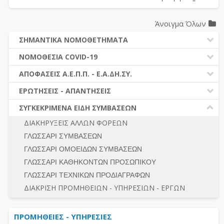
Άνοιγμα Όλων
ΣΗΜΑΝΤΙΚΑ ΝΟΜΟΘΕΤΗΜΑΤΑ
ΔΗΜΟΣΙΕΣ ΣΥΜΒΑΣΕΙΣ (Ν. 4412/2016)
ΝΟΜΟΘΕΣΙΑ COVID-19
ΔΗΜΟΤΙΚΟΣ ΚΩΔΙΚΑΣ (Ν.3463/2006)
ΝΟΜΟΘΕΣΙΑ - ΝΟΜΟΛΟΓΙΑ COVID -19
ΑΠΟΦΑΣΕΙΣ Α.Ε.Π.Π. - Ε.Α.ΔΗ.ΣΥ.
ΚΑΛΛΙΚΡΑΤΗΣ (Ν.3852/2010)
ΕΡΩΤΗΣΕΙΣ - ΑΠΑΝΤΗΣΕΙΣ
ΠΡΟΔΙΚΑΣΤΙΚΗ ΠΡΟΣΦΥΓΗ
ΕΡΩΤΗΣΕΙΣ - ΑΠΑΝΤΗΣΕΙΣ
ΝΟΜΟΘΕΣΙΑ - ΝΟΜΟΛΟΓΙΑ (ΣΥΝΟΛΟ)
ΓΕΝΙΚΟΙ ΚΑΝΟΝΕΣ
Ν. 4782/2021 - ΤΡΟΠΟΠΟΙΗΣΗ 4412/2016
ΣΥΓΚΕΚΡΙΜΕΝΑ ΕΙΔΗ ΣΥΜΒΑΣΕΩΝ
ΠΡΟΕΤΟΙΜΑΣΙΑ – ΔΗΜΟΣΙΟΤΗΤΑ
ΔΙΕΞΑΓΩΓΗ ΔΙΑΔΙΚΑΣΙΑΣ
ΔΙΑΚΗΡΥΞΕΙΣ ΑΛΛΩΝ ΦΟΡΕΩΝ
ΔΙΚΑΙΟΥΜΕΝΟΙ ΣΥΜΜΕΤΟΧΗΣ
ΔΙΑΔΙΚΑΣΙΕΣ ΑΝΑΘΕΣΗΣ
ΓΛΩΣΣΑΡΙ ΣΥΜΒΑΣΕΩΝ
ΠΡΟΣΦΟΡΕΣ – ΔΙΚΑΙΟΛΟΓΗΤΙΚΑ ΣΥΜΜΕΤΟΧΗΣ
ΓΕΝΙΚΟΙ ΚΑΝΟΝΕΣ
ΓΛΩΣΣΑΡΙ ΟΜΟΕΙΔΩΝ ΣΥΜΒΑΣΕΩΝ
ΔΙΕΞΑΓΩΓΗ ΔΙΑΔΙΚΑΣΙΑΣ
ΠΡΟΕΤΟΙΜΑΣΙΑ - ΔΗΜΟΣΙΟΤΗΤΑ
ΓΛΩΣΣΑΡΙ ΚΑΘΗΚΟΝΤΩΝ ΠΡΟΣΩΠΙΚΟΥ
ΕΣΗΔΗΣ – ΚΗΜΔΗΣ
ΛΟΓΟΙ ΑΠΟΚΛΕΙΣΜΟΥ-ΔΙΚΑΙΟΥΜΕΝΟΙ ΣΥΜΜΕΤΟΧΗΣ
ΓΛΩΣΣΑΡΙ ΤΕΧΝΙΚΩΝ ΠΡΟΔΙΑΓΡΑΦΩΝ
ΠΕΡΙΛΗΨΕΙΣ ΑΠΟΦΑΣΕΩΝ Α.Ε.Π.Π. - Ε.Α.ΔΗ.ΣΥ.
ΠΡΟΣΦΟΡΕΣ - ΔΙΚΑΙΟΛΟΓΗΤΙΚΑ ΣΥΜΜΕΤΟΧΗΣ
ΣΥΝΟΛΟ
ΔΙΑΚΡΙΣΗ ΠΡΟΜΗΘΕΙΩΝ - ΥΠΗΡΕΣΙΩΝ - ΕΡΓΩΝ
ΕΝΣΤΑΣΕΙΣ - ΠΡΟΣΦΥΓΕΣ
ΕΚΤΕΛΕΣΗ - ΠΛΗΡΩΜΗ - ΚΡΑΤΗΣΕΙΣ
ΠΡΟΜΗΘΕΙΕΣ - ΥΠΗΡΕΣΙΕΣ
ΕΚΤΕΛΕΣΗ ΕΡΓΩΝ - ΜΕΛΕΤΩΝ