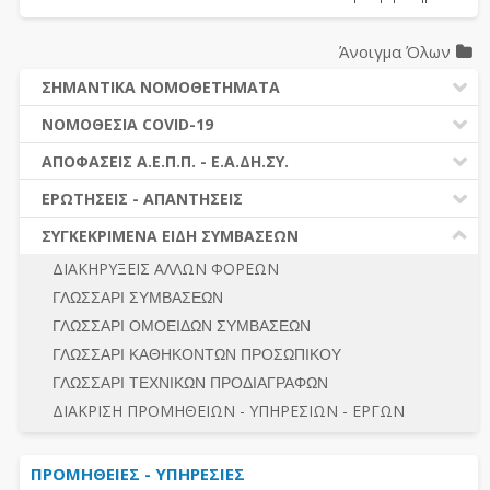
Άνοιγμα Όλων
ΣΗΜΑΝΤΙΚΑ ΝΟΜΟΘΕΤΗΜΑΤΑ
ΔΗΜΟΣΙΕΣ ΣΥΜΒΑΣΕΙΣ (Ν. 4412/2016)
ΝΟΜΟΘΕΣΙΑ COVID-19
ΔΗΜΟΤΙΚΟΣ ΚΩΔΙΚΑΣ (Ν.3463/2006)
ΝΟΜΟΘΕΣΙΑ - ΝΟΜΟΛΟΓΙΑ COVID -19
ΑΠΟΦΑΣΕΙΣ Α.Ε.Π.Π. - Ε.Α.ΔΗ.ΣΥ.
ΚΑΛΛΙΚΡΑΤΗΣ (Ν.3852/2010)
ΕΡΩΤΗΣΕΙΣ - ΑΠΑΝΤΗΣΕΙΣ
ΠΡΟΔΙΚΑΣΤΙΚΗ ΠΡΟΣΦΥΓΗ
ΕΡΩΤΗΣΕΙΣ - ΑΠΑΝΤΗΣΕΙΣ
ΝΟΜΟΘΕΣΙΑ - ΝΟΜΟΛΟΓΙΑ (ΣΥΝΟΛΟ)
ΓΕΝΙΚΟΙ ΚΑΝΟΝΕΣ
Ν. 4782/2021 - ΤΡΟΠΟΠΟΙΗΣΗ 4412/2016
ΣΥΓΚΕΚΡΙΜΕΝΑ ΕΙΔΗ ΣΥΜΒΑΣΕΩΝ
ΠΡΟΕΤΟΙΜΑΣΙΑ – ΔΗΜΟΣΙΟΤΗΤΑ
ΔΙΕΞΑΓΩΓΗ ΔΙΑΔΙΚΑΣΙΑΣ
ΔΙΑΚΗΡΥΞΕΙΣ ΑΛΛΩΝ ΦΟΡΕΩΝ
ΔΙΚΑΙΟΥΜΕΝΟΙ ΣΥΜΜΕΤΟΧΗΣ
ΔΙΑΔΙΚΑΣΙΕΣ ΑΝΑΘΕΣΗΣ
ΓΛΩΣΣΑΡΙ ΣΥΜΒΑΣΕΩΝ
ΠΡΟΣΦΟΡΕΣ – ΔΙΚΑΙΟΛΟΓΗΤΙΚΑ ΣΥΜΜΕΤΟΧΗΣ
ΓΕΝΙΚΟΙ ΚΑΝΟΝΕΣ
ΓΛΩΣΣΑΡΙ ΟΜΟΕΙΔΩΝ ΣΥΜΒΑΣΕΩΝ
ΔΙΕΞΑΓΩΓΗ ΔΙΑΔΙΚΑΣΙΑΣ
ΠΡΟΕΤΟΙΜΑΣΙΑ - ΔΗΜΟΣΙΟΤΗΤΑ
ΓΛΩΣΣΑΡΙ ΚΑΘΗΚΟΝΤΩΝ ΠΡΟΣΩΠΙΚΟΥ
ΕΣΗΔΗΣ – ΚΗΜΔΗΣ
ΛΟΓΟΙ ΑΠΟΚΛΕΙΣΜΟΥ-ΔΙΚΑΙΟΥΜΕΝΟΙ ΣΥΜΜΕΤΟΧΗΣ
ΓΛΩΣΣΑΡΙ ΤΕΧΝΙΚΩΝ ΠΡΟΔΙΑΓΡΑΦΩΝ
ΠΕΡΙΛΗΨΕΙΣ ΑΠΟΦΑΣΕΩΝ Α.Ε.Π.Π. - Ε.Α.ΔΗ.ΣΥ.
ΠΡΟΣΦΟΡΕΣ - ΔΙΚΑΙΟΛΟΓΗΤΙΚΑ ΣΥΜΜΕΤΟΧΗΣ
ΣΥΝΟΛΟ
ΔΙΑΚΡΙΣΗ ΠΡΟΜΗΘΕΙΩΝ - ΥΠΗΡΕΣΙΩΝ - ΕΡΓΩΝ
ΕΝΣΤΑΣΕΙΣ - ΠΡΟΣΦΥΓΕΣ
ΕΚΤΕΛΕΣΗ - ΠΛΗΡΩΜΗ - ΚΡΑΤΗΣΕΙΣ
ΠΡΟΜΗΘΕΙΕΣ - ΥΠΗΡΕΣΙΕΣ
ΕΚΤΕΛΕΣΗ ΕΡΓΩΝ - ΜΕΛΕΤΩΝ