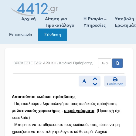
Skip
to
content
Αρχική
Αίτηση για
Η Εταιρία –
Υποβολή
Τιμοκατάλογο
Υπηρεσίες
Ερωτημά
Επικοινωνία
Σύνδεση
ΒΡΙΣΚΕΣΤΕ ΕΔΩ:
ΑΡΧΙΚΗ
/ Κωδικοί Πρόσβασης
Εκτύπωση
Απαιτούνται κωδικοί πρόσβασης
- Παρακαλούμε πληκτρολογήστε τους κωδικούς πρόσβασης
με
λατινικούς χαρακτήρες -
μικρά γράμματα
(Προσοχή όχι
κεφαλαία).
- Μπορείτε να αποθηκεύσετε τους κωδικούς σας, ώστε να μη
χρειάζεται να τους πληκτρολογείτε κάθε φορά: Αρχικά