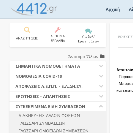
Skip
to
Αρχική
Α
content
ΧΡΗΣΙΜΑ
Υποβολή
ΒΡΙΣΚΕΣ
ΑΝΑΖΗΤΗΣΕΙΣ
ΕΡΓΑΛΕΙΑ
Ερωτημάτων
Άνοιγμα Όλων
ΣΗΜΑΝΤΙΚΑ ΝΟΜΟΘΕΤΗΜΑΤΑ
Απαιτού
ΔΗΜΟΣΙΕΣ ΣΥΜΒΑΣΕΙΣ (Ν. 4412/2016)
ΝΟΜΟΘΕΣΙΑ COVID-19
- Παρακα
ΔΗΜΟΤΙΚΟΣ ΚΩΔΙΚΑΣ (Ν.3463/2006)
- Μπορεί
ΝΟΜΟΘΕΣΙΑ - ΝΟΜΟΛΟΓΙΑ COVID -19
ΑΠΟΦΑΣΕΙΣ Α.Ε.Π.Π. - Ε.Α.ΔΗ.ΣΥ.
ΚΑΛΛΙΚΡΑΤΗΣ (Ν.3852/2010)
και έπει
ΕΡΩΤΗΣΕΙΣ - ΑΠΑΝΤΗΣΕΙΣ
ΠΡΟΔΙΚΑΣΤΙΚΗ ΠΡΟΣΦΥΓΗ
ΕΡΩΤΗΣΕΙΣ - ΑΠΑΝΤΗΣΕΙΣ
ΝΟΜΟΘΕΣΙΑ - ΝΟΜΟΛΟΓΙΑ (ΣΥΝΟΛΟ)
ΓΕΝΙΚΟΙ ΚΑΝΟΝΕΣ
Ν. 4782/2021 - ΤΡΟΠΟΠΟΙΗΣΗ
ΣΥΓΚΕΚΡΙΜΕΝΑ ΕΙΔΗ ΣΥΜΒΑΣΕΩΝ
4412/2016
ΠΡΟΕΤΟΙΜΑΣΙΑ – ΔΗΜΟΣΙΟΤΗΤΑ
ΔΙΑΚΗΡΥΞΕΙΣ ΑΛΛΩΝ ΦΟΡΕΩΝ
ΔΙΕΞΑΓΩΓΗ ΔΙΑΔΙΚΑΣΙΑΣ
ΔΙΚΑΙΟΥΜΕΝΟΙ ΣΥΜΜΕΤΟΧΗΣ
ΓΛΩΣΣΑΡΙ ΣΥΜΒΑΣΕΩΝ
ΔΙΑΔΙΚΑΣΙΕΣ ΑΝΑΘΕΣΗΣ
ΠΡΟΣΦΟΡΕΣ – ΔΙΚΑΙΟΛΟΓΗΤΙΚΑ
ΣΥΜΜΕΤΟΧΗΣ
ΓΛΩΣΣΑΡΙ ΟΜΟΕΙΔΩΝ ΣΥΜΒΑΣΕΩΝ
ΓΕΝΙΚΟΙ ΚΑΝΟΝΕΣ