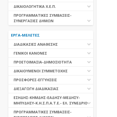
ΕΚΤΕΛΕΣΗ ΥΠΗΡΕΣΙΩΝ
ΕΑΑΔΗΣΥ
ΔΙΚΑΙΟΛΟΓΗΤΙΚΑ Χ.Ε.Π.
ΕΚΤΕΛΕΣΗ ΠΡΟΜΗΘΕΙΩΝ
ΕΑΔΗΣΥ
ΔΙΚΑΙΟΛΟΓΗΤΙΚΑ Χ.Ε.Π.
ΠΡΟΓΡΑΜΜΑΤΙΚΕΣ ΣΥΜΒΑΣΕΙΣ-
ΕΛ.ΣΥΝΕΔΡΙΟ
ΣΥΝΕΡΓΑΣΙΕΣ ΔΗΜΩΝ
ΕΣΗΔΗΣ
ΔΙΑΔΗΜΟΤΙΚΗ ΣΥΝΕΡΓΑΣΙΑ
ΚΗΜΔΗΣ
ΕΡΓΑ-ΜΕΛΕΤΕΣ
ΔΙΕΘΝΕΣ ΚΑΙ ΕΥΡΩΠΑΙΚΟ ΕΠΙΠΕΔΟ
ΜΕΔΗΣΥ-ΜΗΠΥΔΗΣΥ
ΠΡΟΓΡΑΜΜΑΤΙΚΕΣ ΣΥΜΒΑΣΕΙΣ
ΔΙΑΔΙΚΑΣΙΕΣ ΑΝΑΘΕΣΗΣ
ΔΙΑΔΙΚΑΣΙΕΣ ΑΝΑΘΕΣΗΣ
ΓΕΝΙΚΟΙ ΚΑΝΟΝΕΣ
ΣΥΓΚΕΝΤΡΩΤΙΚΕΣ ΔΙΑΔΙΚΑΣΙΕΣ
ΠΕΔΙΟ ΕΦΑΡΜΟΓΗΣ-ΕΝΑΡΞΗ ΙΣΧΥΟΣ
ΠΡΟΕΤΟΙΜΑΣΙΑ-ΔΗΜΟΣΙΟΤΗΤΑ
ΑΝΑΘΕΣΗΣ
ΗΛΕΚΤΡΟΝΙΚΑ ΜΕΣΑ
ΠΙΝΑΚΕΣ ΔΗΜΟΣΝΕΤ
ΓΝΩΜΟΔΟΤΙΚΑ ΟΡΓΑΝΑ-ΕΠΙΤΡΟΠΕΣ
ΔΙΚΑΙΟΥΜΕΝΟΙ ΣΥΜΜΕΤΟΧΗΣ
ΓΕΝΙΚΕΣ ΑΡΧΕΣ ΚΑΙ ΚΑΝΟΝΕΣ
ΠΡΟΕΤΟΙΜΑΣΙΑ
ΔΙΚΑΙΟΥΜΕΝΟΙ ΣΥΜΜΕΤΟΧΗΣ
ΠΡΟΣΦΟΡΕΣ-ΕΓΓΥΗΣΕΙΣ
ΑΞΙΑ ΣΥΜΒΑΣΗΣ
ΕΓΓΡΑΦΑ ΤΗΣ ΣΥΜΒΑΣΗΣ
ΚΡΙΤΗΡΙΑ ΕΠΙΛΟΓΗΣ
ΕΓΓΥΗΣΕΙΣ
ΕΙΔΗ ΣΥΜΒΑΣΕΩΝ
ΔΙΕΞΑΓΩΓΗ ΔΙΑΔΙΚΑΣΙΑΣ
ΔΗΜΟΣΙΕΥΣΕΙΣ
ΛΟΓΟΙ ΑΠΟΚΛΕΙΣΜΟΥ
ΠΡΟΣΦΟΡΕΣ
ΔΙΑΦΟΡΑ
ΑΞΙΟΛΟΓΗΣΗ ΚΑΙ ΑΝΑΘΕΣΗ
ΕΝΑΡΞΗ-ΠΡΟΘΕΣΜΙΕΣ
ΕΣΗΔΗΣ-ΚΗΜΔΗΣ-ΕΑΔΗΣΥ-ΜΕΔΗΣΥ-
ΔΙΚΑΙΟΛΟΓΗΤΙΚΑ ΛΟΓΩΝ
ΜΗΠΥΔΗΣΥ-Κ.Η.Σ.Π.Α.Τ.Ε.- ΕΛ. ΣΥΝΕΔΡΙΟ
ΑΠΟΚΛΕΙΣΜΟΥ & ΚΡΙΤΗΡΙΩΝ
ΑΠΟΤΕΛΕΣΜΑ ΔΙΑΔΙΚΑΣΙΑΣ
ΕΠΙΛΟΓΗΣ
ΠΡΟΣΦΥΓΕΣ-ΕΝΣΤΑΣΕΙΣ
ΕΑΑΔΗΣΥ
ΠΡΟΓΡΑΜΜΑΤΙΚΕΣ ΣΥΜΒΑΣΕΙΣ-
ΕΕΕΣ