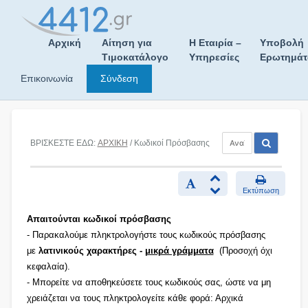
Skip
to
content
Αρχική
Αίτηση για
Η Εταιρία –
Υποβολή
Τιμοκατάλογο
Υπηρεσίες
Ερωτημά
Επικοινωνία
Σύνδεση
ΒΡΙΣΚΕΣΤΕ ΕΔΩ:
ΑΡΧΙΚΗ
/ Κωδικοί Πρόσβασης
Εκτύπωση
Απαιτούνται κωδικοί πρόσβασης
- Παρακαλούμε πληκτρολογήστε τους κωδικούς πρόσβασης
με
λατινικούς χαρακτήρες -
μικρά γράμματα
(Προσοχή όχι
κεφαλαία).
- Μπορείτε να αποθηκεύσετε τους κωδικούς σας, ώστε να μη
χρειάζεται να τους πληκτρολογείτε κάθε φορά: Αρχικά