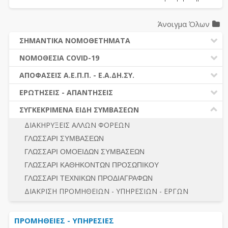
Άνοιγμα Όλων
ΣΗΜΑΝΤΙΚΑ ΝΟΜΟΘΕΤΗΜΑΤΑ
ΔΗΜΟΣΙΕΣ ΣΥΜΒΑΣΕΙΣ (Ν. 4412/2016)
ΝΟΜΟΘΕΣΙΑ COVID-19
ΔΗΜΟΤΙΚΟΣ ΚΩΔΙΚΑΣ (Ν.3463/2006)
ΝΟΜΟΘΕΣΙΑ - ΝΟΜΟΛΟΓΙΑ COVID -19
ΑΠΟΦΑΣΕΙΣ Α.Ε.Π.Π. - Ε.Α.ΔΗ.ΣΥ.
ΚΑΛΛΙΚΡΑΤΗΣ (Ν.3852/2010)
ΕΡΩΤΗΣΕΙΣ - ΑΠΑΝΤΗΣΕΙΣ
ΠΡΟΔΙΚΑΣΤΙΚΗ ΠΡΟΣΦΥΓΗ
ΕΡΩΤΗΣΕΙΣ - ΑΠΑΝΤΗΣΕΙΣ
ΝΟΜΟΘΕΣΙΑ - ΝΟΜΟΛΟΓΙΑ (ΣΥΝΟΛΟ)
ΓΕΝΙΚΟΙ ΚΑΝΟΝΕΣ
Ν. 4782/2021 - ΤΡΟΠΟΠΟΙΗΣΗ 4412/2016
ΣΥΓΚΕΚΡΙΜΕΝΑ ΕΙΔΗ ΣΥΜΒΑΣΕΩΝ
ΠΡΟΕΤΟΙΜΑΣΙΑ – ΔΗΜΟΣΙΟΤΗΤΑ
ΔΙΕΞΑΓΩΓΗ ΔΙΑΔΙΚΑΣΙΑΣ
ΔΙΑΚΗΡΥΞΕΙΣ ΑΛΛΩΝ ΦΟΡΕΩΝ
ΔΙΚΑΙΟΥΜΕΝΟΙ ΣΥΜΜΕΤΟΧΗΣ
ΔΙΑΔΙΚΑΣΙΕΣ ΑΝΑΘΕΣΗΣ
ΓΛΩΣΣΑΡΙ ΣΥΜΒΑΣΕΩΝ
ΠΡΟΣΦΟΡΕΣ – ΔΙΚΑΙΟΛΟΓΗΤΙΚΑ ΣΥΜΜΕΤΟΧΗΣ
ΓΕΝΙΚΟΙ ΚΑΝΟΝΕΣ
ΓΛΩΣΣΑΡΙ ΟΜΟΕΙΔΩΝ ΣΥΜΒΑΣΕΩΝ
ΔΙΕΞΑΓΩΓΗ ΔΙΑΔΙΚΑΣΙΑΣ
ΠΡΟΕΤΟΙΜΑΣΙΑ - ΔΗΜΟΣΙΟΤΗΤΑ
ΓΛΩΣΣΑΡΙ ΚΑΘΗΚΟΝΤΩΝ ΠΡΟΣΩΠΙΚΟΥ
ΕΣΗΔΗΣ – ΚΗΜΔΗΣ
ΛΟΓΟΙ ΑΠΟΚΛΕΙΣΜΟΥ-ΔΙΚΑΙΟΥΜΕΝΟΙ ΣΥΜΜΕΤΟΧΗΣ
ΓΛΩΣΣΑΡΙ ΤΕΧΝΙΚΩΝ ΠΡΟΔΙΑΓΡΑΦΩΝ
ΠΕΡΙΛΗΨΕΙΣ ΑΠΟΦΑΣΕΩΝ Α.Ε.Π.Π. - Ε.Α.ΔΗ.ΣΥ.
ΠΡΟΣΦΟΡΕΣ - ΔΙΚΑΙΟΛΟΓΗΤΙΚΑ ΣΥΜΜΕΤΟΧΗΣ
ΣΥΝΟΛΟ
ΔΙΑΚΡΙΣΗ ΠΡΟΜΗΘΕΙΩΝ - ΥΠΗΡΕΣΙΩΝ - ΕΡΓΩΝ
ΕΝΣΤΑΣΕΙΣ - ΠΡΟΣΦΥΓΕΣ
ΕΚΤΕΛΕΣΗ - ΠΛΗΡΩΜΗ - ΚΡΑΤΗΣΕΙΣ
ΠΡΟΜΗΘΕΙΕΣ - ΥΠΗΡΕΣΙΕΣ
ΕΚΤΕΛΕΣΗ ΕΡΓΩΝ - ΜΕΛΕΤΩΝ