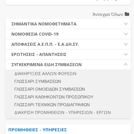
Άνοιγμα Όλων
ΣΗΜΑΝΤΙΚΑ ΝΟΜΟΘΕΤΗΜΑΤΑ
ΔΗΜΟΣΙΕΣ ΣΥΜΒΑΣΕΙΣ (Ν. 4412/2016)
ΝΟΜΟΘΕΣΙΑ COVID-19
ΔΗΜΟΤΙΚΟΣ ΚΩΔΙΚΑΣ (Ν.3463/2006)
ΝΟΜΟΘΕΣΙΑ - ΝΟΜΟΛΟΓΙΑ COVID -19
ΑΠΟΦΑΣΕΙΣ Α.Ε.Π.Π. - Ε.Α.ΔΗ.ΣΥ.
ΚΑΛΛΙΚΡΑΤΗΣ (Ν.3852/2010)
ΕΡΩΤΗΣΕΙΣ - ΑΠΑΝΤΗΣΕΙΣ
ΠΡΟΔΙΚΑΣΤΙΚΗ ΠΡΟΣΦΥΓΗ
ΕΡΩΤΗΣΕΙΣ - ΑΠΑΝΤΗΣΕΙΣ
ΝΟΜΟΘΕΣΙΑ - ΝΟΜΟΛΟΓΙΑ (ΣΥΝΟΛΟ)
ΓΕΝΙΚΟΙ ΚΑΝΟΝΕΣ
Ν. 4782/2021 - ΤΡΟΠΟΠΟΙΗΣΗ 4412/2016
ΣΥΓΚΕΚΡΙΜΕΝΑ ΕΙΔΗ ΣΥΜΒΑΣΕΩΝ
ΠΡΟΕΤΟΙΜΑΣΙΑ – ΔΗΜΟΣΙΟΤΗΤΑ
ΔΙΕΞΑΓΩΓΗ ΔΙΑΔΙΚΑΣΙΑΣ
ΔΙΑΚΗΡΥΞΕΙΣ ΑΛΛΩΝ ΦΟΡΕΩΝ
ΔΙΚΑΙΟΥΜΕΝΟΙ ΣΥΜΜΕΤΟΧΗΣ
ΔΙΑΔΙΚΑΣΙΕΣ ΑΝΑΘΕΣΗΣ
ΓΛΩΣΣΑΡΙ ΣΥΜΒΑΣΕΩΝ
ΠΡΟΣΦΟΡΕΣ – ΔΙΚΑΙΟΛΟΓΗΤΙΚΑ ΣΥΜΜΕΤΟΧΗΣ
ΓΕΝΙΚΟΙ ΚΑΝΟΝΕΣ
ΓΛΩΣΣΑΡΙ ΟΜΟΕΙΔΩΝ ΣΥΜΒΑΣΕΩΝ
ΔΙΕΞΑΓΩΓΗ ΔΙΑΔΙΚΑΣΙΑΣ
ΠΡΟΕΤΟΙΜΑΣΙΑ - ΔΗΜΟΣΙΟΤΗΤΑ
ΓΛΩΣΣΑΡΙ ΚΑΘΗΚΟΝΤΩΝ ΠΡΟΣΩΠΙΚΟΥ
ΕΣΗΔΗΣ – ΚΗΜΔΗΣ
ΛΟΓΟΙ ΑΠΟΚΛΕΙΣΜΟΥ-ΔΙΚΑΙΟΥΜΕΝΟΙ ΣΥΜΜΕΤΟΧΗΣ
ΓΛΩΣΣΑΡΙ ΤΕΧΝΙΚΩΝ ΠΡΟΔΙΑΓΡΑΦΩΝ
ΠΕΡΙΛΗΨΕΙΣ ΑΠΟΦΑΣΕΩΝ Α.Ε.Π.Π. - Ε.Α.ΔΗ.ΣΥ.
ΠΡΟΣΦΟΡΕΣ - ΔΙΚΑΙΟΛΟΓΗΤΙΚΑ ΣΥΜΜΕΤΟΧΗΣ
ΣΥΝΟΛΟ
ΔΙΑΚΡΙΣΗ ΠΡΟΜΗΘΕΙΩΝ - ΥΠΗΡΕΣΙΩΝ - ΕΡΓΩΝ
ΕΝΣΤΑΣΕΙΣ - ΠΡΟΣΦΥΓΕΣ
ΕΚΤΕΛΕΣΗ - ΠΛΗΡΩΜΗ - ΚΡΑΤΗΣΕΙΣ
ΠΡΟΜΗΘΕΙΕΣ - ΥΠΗΡΕΣΙΕΣ
ΕΚΤΕΛΕΣΗ ΕΡΓΩΝ - ΜΕΛΕΤΩΝ