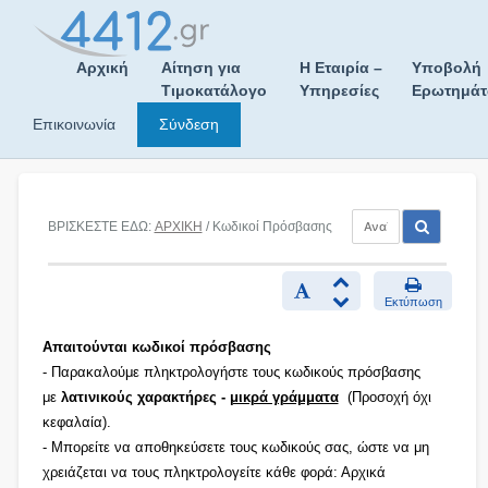
Skip
to
content
Αρχική
Αίτηση για
Η Εταιρία –
Υποβολή
Τιμοκατάλογο
Υπηρεσίες
Ερωτημά
Επικοινωνία
Σύνδεση
ΒΡΙΣΚΕΣΤΕ ΕΔΩ:
ΑΡΧΙΚΗ
/ Κωδικοί Πρόσβασης
Εκτύπωση
Απαιτούνται κωδικοί πρόσβασης
- Παρακαλούμε πληκτρολογήστε τους κωδικούς πρόσβασης
με
λατινικούς χαρακτήρες -
μικρά γράμματα
(Προσοχή όχι
κεφαλαία).
- Μπορείτε να αποθηκεύσετε τους κωδικούς σας, ώστε να μη
χρειάζεται να τους πληκτρολογείτε κάθε φορά: Αρχικά