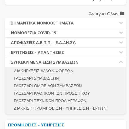
Άνοιγμα Όλων
ΣΗΜΑΝΤΙΚΑ ΝΟΜΟΘΕΤΗΜΑΤΑ
ΔΗΜΟΣΙΕΣ ΣΥΜΒΑΣΕΙΣ (Ν. 4412/2016)
ΝΟΜΟΘΕΣΙΑ COVID-19
ΔΗΜΟΤΙΚΟΣ ΚΩΔΙΚΑΣ (Ν.3463/2006)
ΝΟΜΟΘΕΣΙΑ - ΝΟΜΟΛΟΓΙΑ COVID -19
ΑΠΟΦΑΣΕΙΣ Α.Ε.Π.Π. - Ε.Α.ΔΗ.ΣΥ.
ΚΑΛΛΙΚΡΑΤΗΣ (Ν.3852/2010)
ΕΡΩΤΗΣΕΙΣ - ΑΠΑΝΤΗΣΕΙΣ
ΠΡΟΔΙΚΑΣΤΙΚΗ ΠΡΟΣΦΥΓΗ
ΕΡΩΤΗΣΕΙΣ - ΑΠΑΝΤΗΣΕΙΣ
ΝΟΜΟΘΕΣΙΑ - ΝΟΜΟΛΟΓΙΑ (ΣΥΝΟΛΟ)
ΓΕΝΙΚΟΙ ΚΑΝΟΝΕΣ
Ν. 4782/2021 - ΤΡΟΠΟΠΟΙΗΣΗ 4412/2016
ΣΥΓΚΕΚΡΙΜΕΝΑ ΕΙΔΗ ΣΥΜΒΑΣΕΩΝ
ΠΡΟΕΤΟΙΜΑΣΙΑ – ΔΗΜΟΣΙΟΤΗΤΑ
ΔΙΕΞΑΓΩΓΗ ΔΙΑΔΙΚΑΣΙΑΣ
ΔΙΑΚΗΡΥΞΕΙΣ ΑΛΛΩΝ ΦΟΡΕΩΝ
ΔΙΚΑΙΟΥΜΕΝΟΙ ΣΥΜΜΕΤΟΧΗΣ
ΔΙΑΔΙΚΑΣΙΕΣ ΑΝΑΘΕΣΗΣ
ΓΛΩΣΣΑΡΙ ΣΥΜΒΑΣΕΩΝ
ΠΡΟΣΦΟΡΕΣ – ΔΙΚΑΙΟΛΟΓΗΤΙΚΑ ΣΥΜΜΕΤΟΧΗΣ
ΓΕΝΙΚΟΙ ΚΑΝΟΝΕΣ
ΓΛΩΣΣΑΡΙ ΟΜΟΕΙΔΩΝ ΣΥΜΒΑΣΕΩΝ
ΔΙΕΞΑΓΩΓΗ ΔΙΑΔΙΚΑΣΙΑΣ
ΠΡΟΕΤΟΙΜΑΣΙΑ - ΔΗΜΟΣΙΟΤΗΤΑ
ΓΛΩΣΣΑΡΙ ΚΑΘΗΚΟΝΤΩΝ ΠΡΟΣΩΠΙΚΟΥ
ΕΣΗΔΗΣ – ΚΗΜΔΗΣ
ΛΟΓΟΙ ΑΠΟΚΛΕΙΣΜΟΥ-ΔΙΚΑΙΟΥΜΕΝΟΙ ΣΥΜΜΕΤΟΧΗΣ
ΓΛΩΣΣΑΡΙ ΤΕΧΝΙΚΩΝ ΠΡΟΔΙΑΓΡΑΦΩΝ
ΠΕΡΙΛΗΨΕΙΣ ΑΠΟΦΑΣΕΩΝ Α.Ε.Π.Π. - Ε.Α.ΔΗ.ΣΥ.
ΠΡΟΣΦΟΡΕΣ - ΔΙΚΑΙΟΛΟΓΗΤΙΚΑ ΣΥΜΜΕΤΟΧΗΣ
ΣΥΝΟΛΟ
ΔΙΑΚΡΙΣΗ ΠΡΟΜΗΘΕΙΩΝ - ΥΠΗΡΕΣΙΩΝ - ΕΡΓΩΝ
ΕΝΣΤΑΣΕΙΣ - ΠΡΟΣΦΥΓΕΣ
ΕΚΤΕΛΕΣΗ - ΠΛΗΡΩΜΗ - ΚΡΑΤΗΣΕΙΣ
ΠΡΟΜΗΘΕΙΕΣ - ΥΠΗΡΕΣΙΕΣ
ΕΚΤΕΛΕΣΗ ΕΡΓΩΝ - ΜΕΛΕΤΩΝ