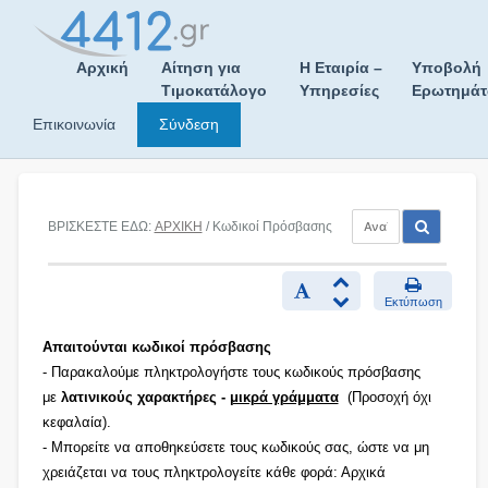
Skip
to
content
Αρχική
Αίτηση για
Η Εταιρία –
Υποβολή
Τιμοκατάλογο
Υπηρεσίες
Ερωτημά
Επικοινωνία
Σύνδεση
ΒΡΙΣΚΕΣΤΕ ΕΔΩ:
ΑΡΧΙΚΗ
/ Κωδικοί Πρόσβασης
Εκτύπωση
Απαιτούνται κωδικοί πρόσβασης
- Παρακαλούμε πληκτρολογήστε τους κωδικούς πρόσβασης
με
λατινικούς χαρακτήρες -
μικρά γράμματα
(Προσοχή όχι
κεφαλαία).
- Μπορείτε να αποθηκεύσετε τους κωδικούς σας, ώστε να μη
χρειάζεται να τους πληκτρολογείτε κάθε φορά: Αρχικά