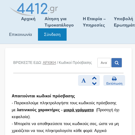
Skip
to
content
Αρχική
Αίτηση για
Η Εταιρία –
Υποβολή
Τιμοκατάλογο
Υπηρεσίες
Ερωτημά
Επικοινωνία
Σύνδεση
ΒΡΙΣΚΕΣΤΕ ΕΔΩ:
ΑΡΧΙΚΗ
/ Κωδικοί Πρόσβασης
Εκτύπωση
Απαιτούνται κωδικοί πρόσβασης
- Παρακαλούμε πληκτρολογήστε τους κωδικούς πρόσβασης
με
λατινικούς χαρακτήρες -
μικρά γράμματα
(Προσοχή όχι
κεφαλαία).
- Μπορείτε να αποθηκεύσετε τους κωδικούς σας, ώστε να μη
χρειάζεται να τους πληκτρολογείτε κάθε φορά: Αρχικά