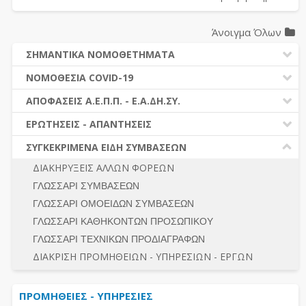
Άνοιγμα Όλων
ΣΗΜΑΝΤΙΚΑ ΝΟΜΟΘΕΤΗΜΑΤΑ
ΔΗΜΟΣΙΕΣ ΣΥΜΒΑΣΕΙΣ (Ν. 4412/2016)
ΝΟΜΟΘΕΣΙΑ COVID-19
ΔΗΜΟΤΙΚΟΣ ΚΩΔΙΚΑΣ (Ν.3463/2006)
ΝΟΜΟΘΕΣΙΑ - ΝΟΜΟΛΟΓΙΑ COVID -19
ΑΠΟΦΑΣΕΙΣ Α.Ε.Π.Π. - Ε.Α.ΔΗ.ΣΥ.
ΚΑΛΛΙΚΡΑΤΗΣ (Ν.3852/2010)
ΕΡΩΤΗΣΕΙΣ - ΑΠΑΝΤΗΣΕΙΣ
ΠΡΟΔΙΚΑΣΤΙΚΗ ΠΡΟΣΦΥΓΗ
ΕΡΩΤΗΣΕΙΣ - ΑΠΑΝΤΗΣΕΙΣ
ΝΟΜΟΘΕΣΙΑ - ΝΟΜΟΛΟΓΙΑ (ΣΥΝΟΛΟ)
ΓΕΝΙΚΟΙ ΚΑΝΟΝΕΣ
Ν. 4782/2021 - ΤΡΟΠΟΠΟΙΗΣΗ 4412/2016
ΣΥΓΚΕΚΡΙΜΕΝΑ ΕΙΔΗ ΣΥΜΒΑΣΕΩΝ
ΠΡΟΕΤΟΙΜΑΣΙΑ – ΔΗΜΟΣΙΟΤΗΤΑ
ΔΙΕΞΑΓΩΓΗ ΔΙΑΔΙΚΑΣΙΑΣ
ΔΙΑΚΗΡΥΞΕΙΣ ΑΛΛΩΝ ΦΟΡΕΩΝ
ΔΙΚΑΙΟΥΜΕΝΟΙ ΣΥΜΜΕΤΟΧΗΣ
ΔΙΑΔΙΚΑΣΙΕΣ ΑΝΑΘΕΣΗΣ
ΓΛΩΣΣΑΡΙ ΣΥΜΒΑΣΕΩΝ
ΠΡΟΣΦΟΡΕΣ – ΔΙΚΑΙΟΛΟΓΗΤΙΚΑ ΣΥΜΜΕΤΟΧΗΣ
ΓΕΝΙΚΟΙ ΚΑΝΟΝΕΣ
ΓΛΩΣΣΑΡΙ ΟΜΟΕΙΔΩΝ ΣΥΜΒΑΣΕΩΝ
ΔΙΕΞΑΓΩΓΗ ΔΙΑΔΙΚΑΣΙΑΣ
ΠΡΟΕΤΟΙΜΑΣΙΑ - ΔΗΜΟΣΙΟΤΗΤΑ
ΓΛΩΣΣΑΡΙ ΚΑΘΗΚΟΝΤΩΝ ΠΡΟΣΩΠΙΚΟΥ
ΕΣΗΔΗΣ – ΚΗΜΔΗΣ
ΛΟΓΟΙ ΑΠΟΚΛΕΙΣΜΟΥ-ΔΙΚΑΙΟΥΜΕΝΟΙ ΣΥΜΜΕΤΟΧΗΣ
ΓΛΩΣΣΑΡΙ ΤΕΧΝΙΚΩΝ ΠΡΟΔΙΑΓΡΑΦΩΝ
ΠΕΡΙΛΗΨΕΙΣ ΑΠΟΦΑΣΕΩΝ Α.Ε.Π.Π. - Ε.Α.ΔΗ.ΣΥ.
ΠΡΟΣΦΟΡΕΣ - ΔΙΚΑΙΟΛΟΓΗΤΙΚΑ ΣΥΜΜΕΤΟΧΗΣ
ΣΥΝΟΛΟ
ΔΙΑΚΡΙΣΗ ΠΡΟΜΗΘΕΙΩΝ - ΥΠΗΡΕΣΙΩΝ - ΕΡΓΩΝ
ΕΝΣΤΑΣΕΙΣ - ΠΡΟΣΦΥΓΕΣ
ΕΚΤΕΛΕΣΗ - ΠΛΗΡΩΜΗ - ΚΡΑΤΗΣΕΙΣ
ΠΡΟΜΗΘΕΙΕΣ - ΥΠΗΡΕΣΙΕΣ
ΕΚΤΕΛΕΣΗ ΕΡΓΩΝ - ΜΕΛΕΤΩΝ