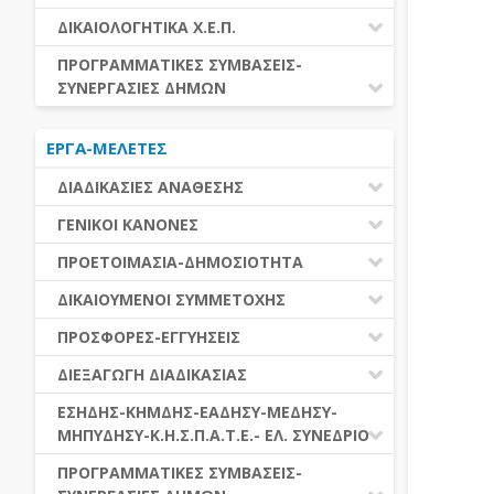
ΕΚΤΕΛΕΣΗ ΥΠΗΡΕΣΙΩΝ
ΕΑΑΔΗΣΥ
ΔΙΚΑΙΟΛΟΓΗΤΙΚΑ Χ.Ε.Π.
ΕΚΤΕΛΕΣΗ ΠΡΟΜΗΘΕΙΩΝ
ΕΑΔΗΣΥ
ΔΙΚΑΙΟΛΟΓΗΤΙΚΑ Χ.Ε.Π.
ΠΡΟΓΡΑΜΜΑΤΙΚΕΣ ΣΥΜΒΑΣΕΙΣ-
ΕΛ.ΣΥΝΕΔΡΙΟ
ΣΥΝΕΡΓΑΣΙΕΣ ΔΗΜΩΝ
ΕΣΗΔΗΣ
ΔΙΑΔΗΜΟΤΙΚΗ ΣΥΝΕΡΓΑΣΙΑ
ΚΗΜΔΗΣ
ΕΡΓΑ-ΜΕΛΕΤΕΣ
ΔΙΕΘΝΕΣ ΚΑΙ ΕΥΡΩΠΑΙΚΟ ΕΠΙΠΕΔΟ
ΜΕΔΗΣΥ-ΜΗΠΥΔΗΣΥ
ΠΡΟΓΡΑΜΜΑΤΙΚΕΣ ΣΥΜΒΑΣΕΙΣ
ΔΙΑΔΙΚΑΣΙΕΣ ΑΝΑΘΕΣΗΣ
ΔΙΑΔΙΚΑΣΙΕΣ ΑΝΑΘΕΣΗΣ
ΓΕΝΙΚΟΙ ΚΑΝΟΝΕΣ
ΣΥΓΚΕΝΤΡΩΤΙΚΕΣ ΔΙΑΔΙΚΑΣΙΕΣ
ΠΕΔΙΟ ΕΦΑΡΜΟΓΗΣ-ΕΝΑΡΞΗ ΙΣΧΥΟΣ
ΠΡΟΕΤΟΙΜΑΣΙΑ-ΔΗΜΟΣΙΟΤΗΤΑ
ΑΝΑΘΕΣΗΣ
ΗΛΕΚΤΡΟΝΙΚΑ ΜΕΣΑ
ΠΙΝΑΚΕΣ ΔΗΜΟΣΝΕΤ
ΓΝΩΜΟΔΟΤΙΚΑ ΟΡΓΑΝΑ-ΕΠΙΤΡΟΠΕΣ
ΔΙΚΑΙΟΥΜΕΝΟΙ ΣΥΜΜΕΤΟΧΗΣ
ΓΕΝΙΚΕΣ ΑΡΧΕΣ ΚΑΙ ΚΑΝΟΝΕΣ
ΠΡΟΕΤΟΙΜΑΣΙΑ
ΔΙΚΑΙΟΥΜΕΝΟΙ ΣΥΜΜΕΤΟΧΗΣ
ΠΡΟΣΦΟΡΕΣ-ΕΓΓΥΗΣΕΙΣ
ΑΞΙΑ ΣΥΜΒΑΣΗΣ
ΕΓΓΡΑΦΑ ΤΗΣ ΣΥΜΒΑΣΗΣ
ΚΡΙΤΗΡΙΑ ΕΠΙΛΟΓΗΣ
ΕΓΓΥΗΣΕΙΣ
ΕΙΔΗ ΣΥΜΒΑΣΕΩΝ
ΔΙΕΞΑΓΩΓΗ ΔΙΑΔΙΚΑΣΙΑΣ
ΔΗΜΟΣΙΕΥΣΕΙΣ
ΛΟΓΟΙ ΑΠΟΚΛΕΙΣΜΟΥ
ΠΡΟΣΦΟΡΕΣ
ΔΙΑΦΟΡΑ
ΑΞΙΟΛΟΓΗΣΗ ΚΑΙ ΑΝΑΘΕΣΗ
ΕΝΑΡΞΗ-ΠΡΟΘΕΣΜΙΕΣ
ΕΣΗΔΗΣ-ΚΗΜΔΗΣ-ΕΑΔΗΣΥ-ΜΕΔΗΣΥ-
ΔΙΚΑΙΟΛΟΓΗΤΙΚΑ ΛΟΓΩΝ
ΜΗΠΥΔΗΣΥ-Κ.Η.Σ.Π.Α.Τ.Ε.- ΕΛ. ΣΥΝΕΔΡΙΟ
ΑΠΟΚΛΕΙΣΜΟΥ & ΚΡΙΤΗΡΙΩΝ
ΑΠΟΤΕΛΕΣΜΑ ΔΙΑΔΙΚΑΣΙΑΣ
ΕΠΙΛΟΓΗΣ
ΠΡΟΣΦΥΓΕΣ-ΕΝΣΤΑΣΕΙΣ
ΕΑΑΔΗΣΥ
ΠΡΟΓΡΑΜΜΑΤΙΚΕΣ ΣΥΜΒΑΣΕΙΣ-
ΕΕΕΣ