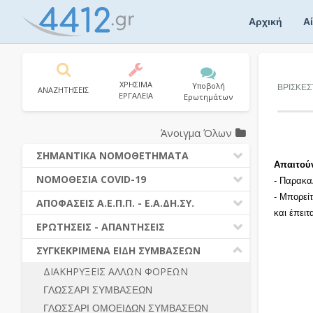
Skip
to
Αρχική
Α
content
ΧΡΗΣΙΜΑ
Υποβολή
ΒΡΙΣΚΕΣ
ΑΝΑΖΗΤΗΣΕΙΣ
ΕΡΓΑΛΕΙΑ
Ερωτημάτων
Άνοιγμα Όλων
ΣΗΜΑΝΤΙΚΑ ΝΟΜΟΘΕΤΗΜΑΤΑ
Απαιτού
ΔΗΜΟΣΙΕΣ ΣΥΜΒΑΣΕΙΣ (Ν. 4412/2016)
ΝΟΜΟΘΕΣΙΑ COVID-19
- Παρακα
ΔΗΜΟΤΙΚΟΣ ΚΩΔΙΚΑΣ (Ν.3463/2006)
- Μπορεί
ΝΟΜΟΘΕΣΙΑ - ΝΟΜΟΛΟΓΙΑ COVID -19
ΑΠΟΦΑΣΕΙΣ Α.Ε.Π.Π. - Ε.Α.ΔΗ.ΣΥ.
ΚΑΛΛΙΚΡΑΤΗΣ (Ν.3852/2010)
και έπει
ΕΡΩΤΗΣΕΙΣ - ΑΠΑΝΤΗΣΕΙΣ
ΠΡΟΔΙΚΑΣΤΙΚΗ ΠΡΟΣΦΥΓΗ
ΕΡΩΤΗΣΕΙΣ - ΑΠΑΝΤΗΣΕΙΣ
ΝΟΜΟΘΕΣΙΑ - ΝΟΜΟΛΟΓΙΑ (ΣΥΝΟΛΟ)
ΓΕΝΙΚΟΙ ΚΑΝΟΝΕΣ
Ν. 4782/2021 - ΤΡΟΠΟΠΟΙΗΣΗ
ΣΥΓΚΕΚΡΙΜΕΝΑ ΕΙΔΗ ΣΥΜΒΑΣΕΩΝ
4412/2016
ΠΡΟΕΤΟΙΜΑΣΙΑ – ΔΗΜΟΣΙΟΤΗΤΑ
ΔΙΑΚΗΡΥΞΕΙΣ ΑΛΛΩΝ ΦΟΡΕΩΝ
ΔΙΕΞΑΓΩΓΗ ΔΙΑΔΙΚΑΣΙΑΣ
ΔΙΚΑΙΟΥΜΕΝΟΙ ΣΥΜΜΕΤΟΧΗΣ
ΓΛΩΣΣΑΡΙ ΣΥΜΒΑΣΕΩΝ
ΔΙΑΔΙΚΑΣΙΕΣ ΑΝΑΘΕΣΗΣ
ΠΡΟΣΦΟΡΕΣ – ΔΙΚΑΙΟΛΟΓΗΤΙΚΑ
ΣΥΜΜΕΤΟΧΗΣ
ΓΛΩΣΣΑΡΙ ΟΜΟΕΙΔΩΝ ΣΥΜΒΑΣΕΩΝ
ΓΕΝΙΚΟΙ ΚΑΝΟΝΕΣ