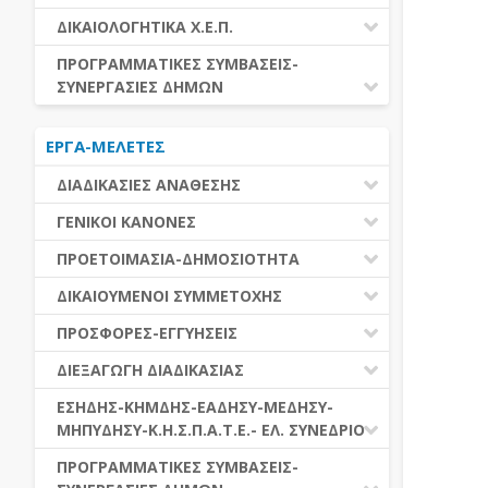
ΕΚΤΕΛΕΣΗ ΥΠΗΡΕΣΙΩΝ
ΕΑΑΔΗΣΥ
ΔΙΚΑΙΟΛΟΓΗΤΙΚΑ Χ.Ε.Π.
ΕΚΤΕΛΕΣΗ ΠΡΟΜΗΘΕΙΩΝ
ΕΑΔΗΣΥ
ΔΙΚΑΙΟΛΟΓΗΤΙΚΑ Χ.Ε.Π.
ΠΡΟΓΡΑΜΜΑΤΙΚΕΣ ΣΥΜΒΑΣΕΙΣ-
ΕΛ.ΣΥΝΕΔΡΙΟ
ΣΥΝΕΡΓΑΣΙΕΣ ΔΗΜΩΝ
ΕΣΗΔΗΣ
ΔΙΑΔΗΜΟΤΙΚΗ ΣΥΝΕΡΓΑΣΙΑ
ΚΗΜΔΗΣ
ΕΡΓΑ-ΜΕΛΕΤΕΣ
ΔΙΕΘΝΕΣ ΚΑΙ ΕΥΡΩΠΑΙΚΟ ΕΠΙΠΕΔΟ
ΜΕΔΗΣΥ-ΜΗΠΥΔΗΣΥ
ΠΡΟΓΡΑΜΜΑΤΙΚΕΣ ΣΥΜΒΑΣΕΙΣ
ΔΙΑΔΙΚΑΣΙΕΣ ΑΝΑΘΕΣΗΣ
ΔΙΑΔΙΚΑΣΙΕΣ ΑΝΑΘΕΣΗΣ
ΓΕΝΙΚΟΙ ΚΑΝΟΝΕΣ
ΣΥΓΚΕΝΤΡΩΤΙΚΕΣ ΔΙΑΔΙΚΑΣΙΕΣ
ΠΕΔΙΟ ΕΦΑΡΜΟΓΗΣ-ΕΝΑΡΞΗ ΙΣΧΥΟΣ
ΠΡΟΕΤΟΙΜΑΣΙΑ-ΔΗΜΟΣΙΟΤΗΤΑ
ΑΝΑΘΕΣΗΣ
ΗΛΕΚΤΡΟΝΙΚΑ ΜΕΣΑ
ΠΙΝΑΚΕΣ ΔΗΜΟΣΝΕΤ
ΓΝΩΜΟΔΟΤΙΚΑ ΟΡΓΑΝΑ-ΕΠΙΤΡΟΠΕΣ
ΔΙΚΑΙΟΥΜΕΝΟΙ ΣΥΜΜΕΤΟΧΗΣ
ΓΕΝΙΚΕΣ ΑΡΧΕΣ ΚΑΙ ΚΑΝΟΝΕΣ
ΠΡΟΕΤΟΙΜΑΣΙΑ
ΔΙΚΑΙΟΥΜΕΝΟΙ ΣΥΜΜΕΤΟΧΗΣ
ΠΡΟΣΦΟΡΕΣ-ΕΓΓΥΗΣΕΙΣ
ΑΞΙΑ ΣΥΜΒΑΣΗΣ
ΕΓΓΡΑΦΑ ΤΗΣ ΣΥΜΒΑΣΗΣ
ΚΡΙΤΗΡΙΑ ΕΠΙΛΟΓΗΣ
ΕΓΓΥΗΣΕΙΣ
ΕΙΔΗ ΣΥΜΒΑΣΕΩΝ
ΔΙΕΞΑΓΩΓΗ ΔΙΑΔΙΚΑΣΙΑΣ
ΔΗΜΟΣΙΕΥΣΕΙΣ
ΛΟΓΟΙ ΑΠΟΚΛΕΙΣΜΟΥ
ΠΡΟΣΦΟΡΕΣ
ΔΙΑΦΟΡΑ
ΑΞΙΟΛΟΓΗΣΗ ΚΑΙ ΑΝΑΘΕΣΗ
ΕΝΑΡΞΗ-ΠΡΟΘΕΣΜΙΕΣ
ΕΣΗΔΗΣ-ΚΗΜΔΗΣ-ΕΑΔΗΣΥ-ΜΕΔΗΣΥ-
ΔΙΚΑΙΟΛΟΓΗΤΙΚΑ ΛΟΓΩΝ
ΜΗΠΥΔΗΣΥ-Κ.Η.Σ.Π.Α.Τ.Ε.- ΕΛ. ΣΥΝΕΔΡΙΟ
ΑΠΟΚΛΕΙΣΜΟΥ & ΚΡΙΤΗΡΙΩΝ
ΑΠΟΤΕΛΕΣΜΑ ΔΙΑΔΙΚΑΣΙΑΣ
ΕΠΙΛΟΓΗΣ
ΠΡΟΣΦΥΓΕΣ-ΕΝΣΤΑΣΕΙΣ
ΕΑΑΔΗΣΥ
ΠΡΟΓΡΑΜΜΑΤΙΚΕΣ ΣΥΜΒΑΣΕΙΣ-
ΕΕΕΣ