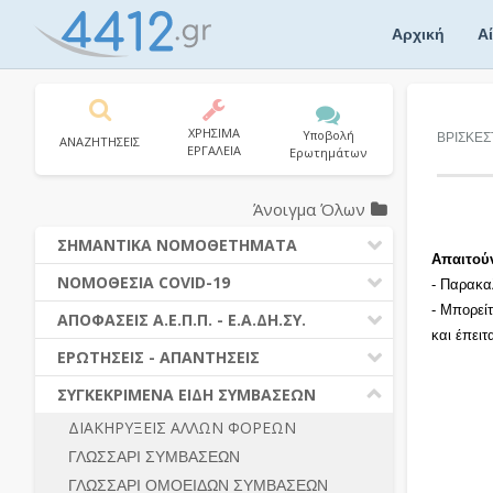
Skip
to
Αρχική
Α
content
ΧΡΗΣΙΜΑ
Υποβολή
ΒΡΙΣΚΕΣ
ΑΝΑΖΗΤΗΣΕΙΣ
ΕΡΓΑΛΕΙΑ
Ερωτημάτων
Άνοιγμα Όλων
ΣΗΜΑΝΤΙΚΑ ΝΟΜΟΘΕΤΗΜΑΤΑ
Απαιτού
ΔΗΜΟΣΙΕΣ ΣΥΜΒΑΣΕΙΣ (Ν. 4412/2016)
ΝΟΜΟΘΕΣΙΑ COVID-19
- Παρακα
ΔΗΜΟΤΙΚΟΣ ΚΩΔΙΚΑΣ (Ν.3463/2006)
- Μπορεί
ΝΟΜΟΘΕΣΙΑ - ΝΟΜΟΛΟΓΙΑ COVID -19
ΑΠΟΦΑΣΕΙΣ Α.Ε.Π.Π. - Ε.Α.ΔΗ.ΣΥ.
ΚΑΛΛΙΚΡΑΤΗΣ (Ν.3852/2010)
και έπει
ΕΡΩΤΗΣΕΙΣ - ΑΠΑΝΤΗΣΕΙΣ
ΠΡΟΔΙΚΑΣΤΙΚΗ ΠΡΟΣΦΥΓΗ
ΕΡΩΤΗΣΕΙΣ - ΑΠΑΝΤΗΣΕΙΣ
ΝΟΜΟΘΕΣΙΑ - ΝΟΜΟΛΟΓΙΑ (ΣΥΝΟΛΟ)
ΓΕΝΙΚΟΙ ΚΑΝΟΝΕΣ
Ν. 4782/2021 - ΤΡΟΠΟΠΟΙΗΣΗ
ΣΥΓΚΕΚΡΙΜΕΝΑ ΕΙΔΗ ΣΥΜΒΑΣΕΩΝ
4412/2016
ΠΡΟΕΤΟΙΜΑΣΙΑ – ΔΗΜΟΣΙΟΤΗΤΑ
ΔΙΑΚΗΡΥΞΕΙΣ ΑΛΛΩΝ ΦΟΡΕΩΝ
ΔΙΕΞΑΓΩΓΗ ΔΙΑΔΙΚΑΣΙΑΣ
ΔΙΚΑΙΟΥΜΕΝΟΙ ΣΥΜΜΕΤΟΧΗΣ
ΓΛΩΣΣΑΡΙ ΣΥΜΒΑΣΕΩΝ
ΔΙΑΔΙΚΑΣΙΕΣ ΑΝΑΘΕΣΗΣ
ΠΡΟΣΦΟΡΕΣ – ΔΙΚΑΙΟΛΟΓΗΤΙΚΑ
ΣΥΜΜΕΤΟΧΗΣ
ΓΛΩΣΣΑΡΙ ΟΜΟΕΙΔΩΝ ΣΥΜΒΑΣΕΩΝ
ΓΕΝΙΚΟΙ ΚΑΝΟΝΕΣ