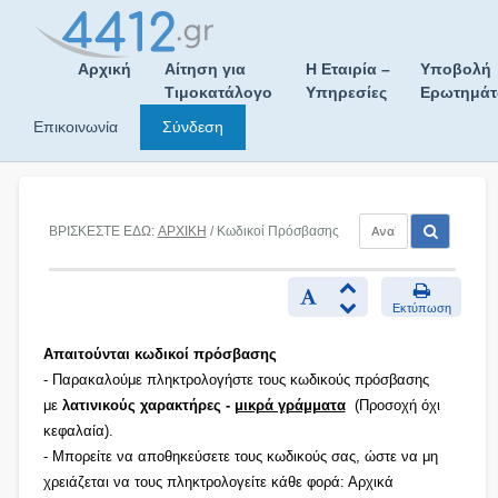
Skip
to
content
Αρχική
Αίτηση για
Η Εταιρία –
Υποβολή
Τιμοκατάλογο
Υπηρεσίες
Ερωτημά
Επικοινωνία
Σύνδεση
ΒΡΙΣΚΕΣΤΕ ΕΔΩ:
ΑΡΧΙΚΗ
/ Κωδικοί Πρόσβασης
Εκτύπωση
Απαιτούνται κωδικοί πρόσβασης
- Παρακαλούμε πληκτρολογήστε τους κωδικούς πρόσβασης
με
λατινικούς χαρακτήρες -
μικρά γράμματα
(Προσοχή όχι
κεφαλαία).
- Μπορείτε να αποθηκεύσετε τους κωδικούς σας, ώστε να μη
χρειάζεται να τους πληκτρολογείτε κάθε φορά: Αρχικά