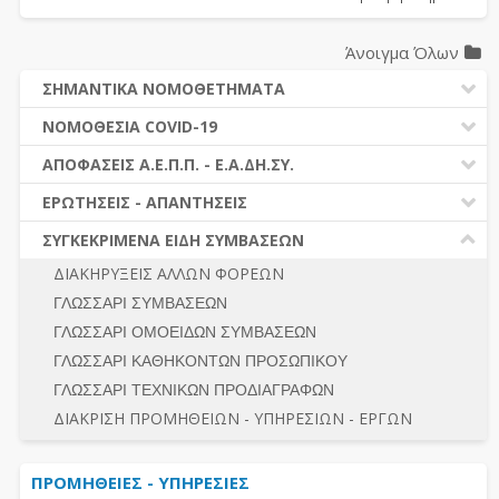
Άνοιγμα Όλων
ΣΗΜΑΝΤΙΚΑ ΝΟΜΟΘΕΤΗΜΑΤΑ
ΔΗΜΟΣΙΕΣ ΣΥΜΒΑΣΕΙΣ (Ν. 4412/2016)
ΝΟΜΟΘΕΣΙΑ COVID-19
ΔΗΜΟΤΙΚΟΣ ΚΩΔΙΚΑΣ (Ν.3463/2006)
ΝΟΜΟΘΕΣΙΑ - ΝΟΜΟΛΟΓΙΑ COVID -19
ΑΠΟΦΑΣΕΙΣ Α.Ε.Π.Π. - Ε.Α.ΔΗ.ΣΥ.
ΚΑΛΛΙΚΡΑΤΗΣ (Ν.3852/2010)
ΕΡΩΤΗΣΕΙΣ - ΑΠΑΝΤΗΣΕΙΣ
ΠΡΟΔΙΚΑΣΤΙΚΗ ΠΡΟΣΦΥΓΗ
ΕΡΩΤΗΣΕΙΣ - ΑΠΑΝΤΗΣΕΙΣ
ΝΟΜΟΘΕΣΙΑ - ΝΟΜΟΛΟΓΙΑ (ΣΥΝΟΛΟ)
ΓΕΝΙΚΟΙ ΚΑΝΟΝΕΣ
Ν. 4782/2021 - ΤΡΟΠΟΠΟΙΗΣΗ 4412/2016
ΣΥΓΚΕΚΡΙΜΕΝΑ ΕΙΔΗ ΣΥΜΒΑΣΕΩΝ
ΠΡΟΕΤΟΙΜΑΣΙΑ – ΔΗΜΟΣΙΟΤΗΤΑ
ΔΙΕΞΑΓΩΓΗ ΔΙΑΔΙΚΑΣΙΑΣ
ΔΙΑΚΗΡΥΞΕΙΣ ΑΛΛΩΝ ΦΟΡΕΩΝ
ΔΙΚΑΙΟΥΜΕΝΟΙ ΣΥΜΜΕΤΟΧΗΣ
ΔΙΑΔΙΚΑΣΙΕΣ ΑΝΑΘΕΣΗΣ
ΓΛΩΣΣΑΡΙ ΣΥΜΒΑΣΕΩΝ
ΠΡΟΣΦΟΡΕΣ – ΔΙΚΑΙΟΛΟΓΗΤΙΚΑ ΣΥΜΜΕΤΟΧΗΣ
ΓΕΝΙΚΟΙ ΚΑΝΟΝΕΣ
ΓΛΩΣΣΑΡΙ ΟΜΟΕΙΔΩΝ ΣΥΜΒΑΣΕΩΝ
ΔΙΕΞΑΓΩΓΗ ΔΙΑΔΙΚΑΣΙΑΣ
ΠΡΟΕΤΟΙΜΑΣΙΑ - ΔΗΜΟΣΙΟΤΗΤΑ
ΓΛΩΣΣΑΡΙ ΚΑΘΗΚΟΝΤΩΝ ΠΡΟΣΩΠΙΚΟΥ
ΕΣΗΔΗΣ – ΚΗΜΔΗΣ
ΛΟΓΟΙ ΑΠΟΚΛΕΙΣΜΟΥ-ΔΙΚΑΙΟΥΜΕΝΟΙ ΣΥΜΜΕΤΟΧΗΣ
ΓΛΩΣΣΑΡΙ ΤΕΧΝΙΚΩΝ ΠΡΟΔΙΑΓΡΑΦΩΝ
ΠΕΡΙΛΗΨΕΙΣ ΑΠΟΦΑΣΕΩΝ Α.Ε.Π.Π. - Ε.Α.ΔΗ.ΣΥ.
ΠΡΟΣΦΟΡΕΣ - ΔΙΚΑΙΟΛΟΓΗΤΙΚΑ ΣΥΜΜΕΤΟΧΗΣ
ΣΥΝΟΛΟ
ΔΙΑΚΡΙΣΗ ΠΡΟΜΗΘΕΙΩΝ - ΥΠΗΡΕΣΙΩΝ - ΕΡΓΩΝ
ΕΝΣΤΑΣΕΙΣ - ΠΡΟΣΦΥΓΕΣ
ΕΚΤΕΛΕΣΗ - ΠΛΗΡΩΜΗ - ΚΡΑΤΗΣΕΙΣ
ΠΡΟΜΗΘΕΙΕΣ - ΥΠΗΡΕΣΙΕΣ
ΕΚΤΕΛΕΣΗ ΕΡΓΩΝ - ΜΕΛΕΤΩΝ