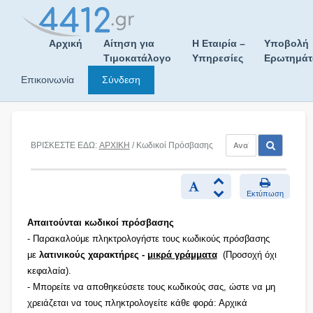
Skip
to
content
Αρχική
Αίτηση για
Η Εταιρία –
Υποβολή
Τιμοκατάλογο
Υπηρεσίες
Ερωτημά
Επικοινωνία
Σύνδεση
ΒΡΙΣΚΕΣΤΕ ΕΔΩ:
ΑΡΧΙΚΗ
/ Κωδικοί Πρόσβασης
Εκτύπωση
Απαιτούνται κωδικοί πρόσβασης
- Παρακαλούμε πληκτρολογήστε τους κωδικούς πρόσβασης
με
λατινικούς χαρακτήρες -
μικρά γράμματα
(Προσοχή όχι
κεφαλαία).
- Μπορείτε να αποθηκεύσετε τους κωδικούς σας, ώστε να μη
χρειάζεται να τους πληκτρολογείτε κάθε φορά: Αρχικά