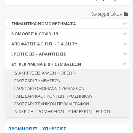
Άνοιγμα Όλων
ΣΗΜΑΝΤΙΚΑ ΝΟΜΟΘΕΤΗΜΑΤΑ
ΔΗΜΟΣΙΕΣ ΣΥΜΒΑΣΕΙΣ (Ν. 4412/2016)
ΝΟΜΟΘΕΣΙΑ COVID-19
ΔΗΜΟΤΙΚΟΣ ΚΩΔΙΚΑΣ (Ν.3463/2006)
ΝΟΜΟΘΕΣΙΑ - ΝΟΜΟΛΟΓΙΑ COVID -19
ΑΠΟΦΑΣΕΙΣ Α.Ε.Π.Π. - Ε.Α.ΔΗ.ΣΥ.
ΚΑΛΛΙΚΡΑΤΗΣ (Ν.3852/2010)
ΕΡΩΤΗΣΕΙΣ - ΑΠΑΝΤΗΣΕΙΣ
ΠΡΟΔΙΚΑΣΤΙΚΗ ΠΡΟΣΦΥΓΗ
ΕΡΩΤΗΣΕΙΣ - ΑΠΑΝΤΗΣΕΙΣ
ΝΟΜΟΘΕΣΙΑ - ΝΟΜΟΛΟΓΙΑ (ΣΥΝΟΛΟ)
ΓΕΝΙΚΟΙ ΚΑΝΟΝΕΣ
Ν. 4782/2021 - ΤΡΟΠΟΠΟΙΗΣΗ 4412/2016
ΣΥΓΚΕΚΡΙΜΕΝΑ ΕΙΔΗ ΣΥΜΒΑΣΕΩΝ
ΠΡΟΕΤΟΙΜΑΣΙΑ – ΔΗΜΟΣΙΟΤΗΤΑ
ΔΙΕΞΑΓΩΓΗ ΔΙΑΔΙΚΑΣΙΑΣ
ΔΙΑΚΗΡΥΞΕΙΣ ΑΛΛΩΝ ΦΟΡΕΩΝ
ΔΙΚΑΙΟΥΜΕΝΟΙ ΣΥΜΜΕΤΟΧΗΣ
ΔΙΑΔΙΚΑΣΙΕΣ ΑΝΑΘΕΣΗΣ
ΓΛΩΣΣΑΡΙ ΣΥΜΒΑΣΕΩΝ
ΠΡΟΣΦΟΡΕΣ – ΔΙΚΑΙΟΛΟΓΗΤΙΚΑ ΣΥΜΜΕΤΟΧΗΣ
ΓΕΝΙΚΟΙ ΚΑΝΟΝΕΣ
ΓΛΩΣΣΑΡΙ ΟΜΟΕΙΔΩΝ ΣΥΜΒΑΣΕΩΝ
ΔΙΕΞΑΓΩΓΗ ΔΙΑΔΙΚΑΣΙΑΣ
ΠΡΟΕΤΟΙΜΑΣΙΑ - ΔΗΜΟΣΙΟΤΗΤΑ
ΓΛΩΣΣΑΡΙ ΚΑΘΗΚΟΝΤΩΝ ΠΡΟΣΩΠΙΚΟΥ
ΕΣΗΔΗΣ – ΚΗΜΔΗΣ
ΛΟΓΟΙ ΑΠΟΚΛΕΙΣΜΟΥ-ΔΙΚΑΙΟΥΜΕΝΟΙ ΣΥΜΜΕΤΟΧΗΣ
ΓΛΩΣΣΑΡΙ ΤΕΧΝΙΚΩΝ ΠΡΟΔΙΑΓΡΑΦΩΝ
ΠΕΡΙΛΗΨΕΙΣ ΑΠΟΦΑΣΕΩΝ Α.Ε.Π.Π. - Ε.Α.ΔΗ.ΣΥ.
ΠΡΟΣΦΟΡΕΣ - ΔΙΚΑΙΟΛΟΓΗΤΙΚΑ ΣΥΜΜΕΤΟΧΗΣ
ΣΥΝΟΛΟ
ΔΙΑΚΡΙΣΗ ΠΡΟΜΗΘΕΙΩΝ - ΥΠΗΡΕΣΙΩΝ - ΕΡΓΩΝ
ΕΝΣΤΑΣΕΙΣ - ΠΡΟΣΦΥΓΕΣ
ΕΚΤΕΛΕΣΗ - ΠΛΗΡΩΜΗ - ΚΡΑΤΗΣΕΙΣ
ΠΡΟΜΗΘΕΙΕΣ - ΥΠΗΡΕΣΙΕΣ
ΕΚΤΕΛΕΣΗ ΕΡΓΩΝ - ΜΕΛΕΤΩΝ